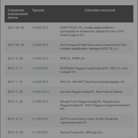
A bejelentés
Ügyszám
A közvetlen résztvevők
beérkezésének
dátuma
2013. 08. 05
Vj-063/2013
AGRO-TRUST Kft. kisállat eledel előállítás,
csomagolás és értékesítés üzletág Partner in Pet
Food Hungária Kft.
2013. 08. 09
Vj-066/2013
AVE Energie AG Oberösterreich Umwelt GmbH CEE
hulladék gazdálkodási üzletága ANDELTA, a.s.
2013. 11. 08
Vj-085/2013
MFB Zrt. MMBF Zrt.
2013. 11. 11
Vj-087/2013
REMONDIS Magyarország Holding Kft. MNV Zrt. Kun
Hulladék Kft.
2013. 11. 13
Vj-088/2013
MNV Zrt. MAHART PassNave Személyhajózási Kft.
2013. 11. 25
Vj-094/2013
Agrotec Magyarország Kft. New Holland Üzletág
2013. 11. 29
Vj-099/2013
Danube Truck Magyarország Kft. Pappas Auto
Magyarország Kft. IVECO Magyarország Kereskedelmi
Kft.
2013. 12. 12
Vj-105/2013
A&M Private Equity Invest GmbH Vaudeville
Ingatlanberuházó Kft.
2013. 12. 30
Vj-115/2013
Pannon Pulyka Kft. UBM Agro Zrt.