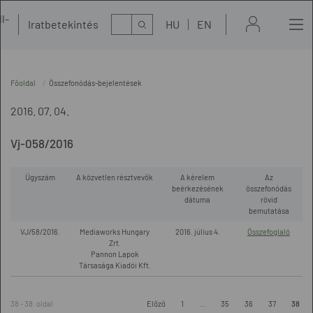
l-
Kereső
Iratbetekintés
HU
EN
t
Főoldal
Összefonódás-bejelentések
2016. 07. 04.
Vj-058/2016
Ügyszám
A közvetlen résztvevők
A kérelem
Az
beérkezésének
összefonódás
dátuma
rövid
bemutatása
VJ/58/2016.
Mediaworks Hungary
2016. július 4.
Összefoglaló
Zrt.
Pannon Lapok
Társasága Kiadói Kft.
38 - 38. oldal
Előző
1
...
35
36
37
38