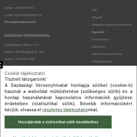
telefon: +36 (1) 472-8851
GVH
e-mail: ugyfelszolgalat@gvh.hu
Árfigyelő
Minőségbiztosítási kérdőív
Visszaélés-bejelentési rendszerek
Kapcsolat
GAZDASÁGI VERSENYHIVATAL
Hirdetmények
1026 Budapest, Riadó u. 5-11.
Sajtószoba
levélcím: 1534 Budapest Pf.: 958
Szakmai felhasználóknak
telefon: +36 (1) 472-8900
Vállalkozásoknak
Fogyasztóknak
Cookie tájékoztató
Podcast
Tisztelt látogatónk!
Oldaltérkép
A Gazdasági Versenyhivatal honlapja sütiket (cookie-k)
használ a weboldal működtetése (szükséges sütik) és a
honlap használatával kapcsolatos információk gyűjtése
érdekében (statisztikai sütik). Bővebb információkért
kérjük, olvassa el
részletes tájékoztató
nkat.
Hozzájárulok a statisztikai sütik kezeléséhez
Impresszum
Adatkezelési tájékoztatók
Akadálymentesítési nyilatkozat
Közadatkereső
Süti beállítások
ÁSZF