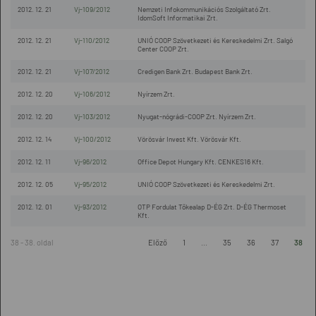
2012. 12. 21
Vj-109/2012
Nemzeti Infokommunikációs Szolgáltató Zrt.
IdomSoft Informatikai Zrt.
2012. 12. 21
Vj-110/2012
UNIÓ COOP Szövetkezeti és Kereskedelmi Zrt. Salgó
Center COOP Zrt.
2012. 12. 21
Vj-107/2012
Credigen Bank Zrt. Budapest Bank Zrt.
2012. 12. 20
Vj-106/2012
Nyírzem Zrt.
2012. 12. 20
Vj-103/2012
Nyugat-nógrádi-COOP Zrt. Nyírzem Zrt.
2012. 12. 14
Vj-100/2012
Vörösvár Invest Kft. Vörösvár Kft.
2012. 12. 11
Vj-96/2012
Office Depot Hungary Kft. CENKES16 Kft.
2012. 12. 05
Vj-95/2012
UNIÓ COOP Szövetkezeti és Kereskedelmi Zrt.
2012. 12. 01
Vj-93/2012
OTP Fordulat Tőkealap D-ÉG Zrt. D-ÉG Thermoset
Kft.
38 - 38. oldal
Előző
1
...
35
36
37
38