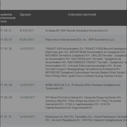
l
bejelentés
Ügyszám
A közvetlen résztvevők
érkezésének
átuma
17. 03. 21
B/310/2017.
Strabag AG; MAK Mecsek Autópálya Koncessziós Zrt.
17. 03. 07
B-254/2017
Flextronics International USA, Inc., AGM Automotive LLC
17. 02. 23
Vj-013/2017
TRANZIT-KER Kereskedelmi Zrt.TRANZIT-FOOD Baromfifeldolgozó 
Élelmiszeripari Kft. BÁTORTRADE Kereskedelmi és Szolgáltató Kft.
BÁTORBIK Termelő és Szolgáltató Kft. URALGÓ Termelő-, Szolgáltat
és Kereskedelmi Kft. GASTOR Baromfi Termelő-, Szolgáltató és
Kereskedelmi Kft. RAKTÁRBÁZIS-TRANZIT Termelő-, Szolgáltató- é
Kereskedelmi Kft. Innfoods Élelmiszerkereskedelmi Kft. Broiler
Termelői Csoport Mezőgazdasági Termeltető és Értékesítő Kft.
BÁTORCOOP Szolgáltató Szövetkezet Herczku Balázs Mihók Sándor D
Petis Mihály Péter Ignáth Imre Viszlóczki György Hatházi Ferenc
17. 02. 03
Vj-007/2017
WORK SERVICE S.A.; Prohumán 2004 Munkaerő Szolgáltató és
Tanácsadó Kft.
17. 02. 03
Vj-008/2017
CPI Retail Portfolio Holding Kft. Campona Shopping Center Kft.
Andrássy Real Kft. Pólus Shopping Center Zrt. Pólus Társasház
Üzemeltető Kft. IS ZALA Ingatlankezelési Kft. IS NYÍR
Ingatlanhasznosító és Vagyonkezelő Kft.
17. 01. 13
Vj-003/2017
Rotamona Ltd. INVITEL Távközlési Zrt.; Invitel Technocom Távközlé
Kft.; Invitech Megoldások Zrt.; INVITEL Központi Szolgáltatások Zrt