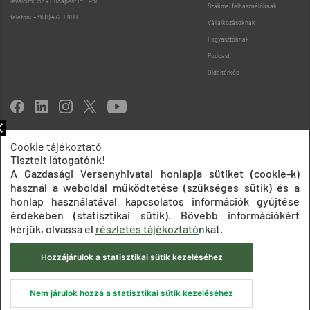
levélcím: 1534 Budapest Pf.: 958
Szakmai felhasználóknak
telefon: +36 (1) 472-8900
Vállalkozásoknak
Fogyasztóknak
Podcast
Oldaltérkép
Cookie tájékoztató
Tisztelt látogatónk!
Impresszum
Adatkezelési tájékoztatók
Akadálymentesítési nyilatkozat
A Gazdasági Versenyhivatal honlapja sütiket (cookie-k)
Közadatkereső
Süti beállítások
ÁSZF
használ a weboldal működtetése (szükséges sütik) és a
© 2020 Gazdasági Versenyhivatal
honlap használatával kapcsolatos információk gyűjtése
érdekében (statisztikai sütik). Bővebb információkért
kérjük, olvassa el
részletes tájékoztató
nkat.
Hozzájárulok a statisztikai sütik kezeléséhez
Nem járulok hozzá a statisztikai sütik kezeléséhez