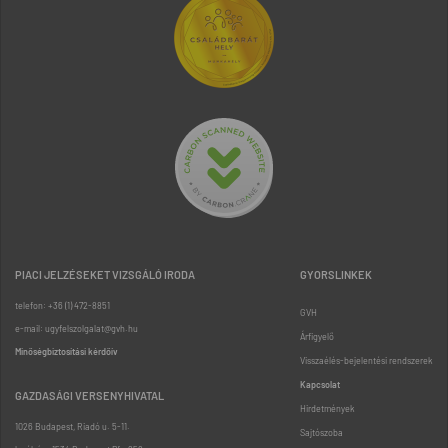
PIACI JELZÉSEKET VIZSGÁLÓ IRODA
GYORSLINKEK
telefon: +36 (1) 472-8851
GVH
e-mail: ugyfelszolgalat@gvh.hu
Árfigyelő
Minőségbiztosítási kérdőív
Visszaélés-bejelentési rendszerek
Kapcsolat
GAZDASÁGI VERSENYHIVATAL
Hirdetmények
1026 Budapest, Riadó u. 5-11.
Sajtószoba