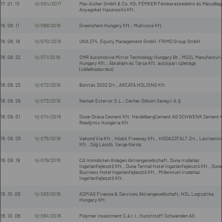
17. 01. 13
Vj-004/2017
Max Aicher GmbH & Co. KG; FÉMKER Fémkereskedelmi és Másodlag
Anyagokat Hasznosító Kft.
16. 08. 11
Vj-069/2016
Greenchem Hungary Kft.; Multicore Kft.
16. 08. 18
Vj-070/2016
UNA 274. Equity Management GmbH; FRIMO Group GmbH
16. 08. 22
Vj-071/2016
SMR Automotive Mirror Technology Hungary Bt.; MSSL Manufacturi
Hungary Kft.; Ábrahám és Társa Kft. autóipari üzletága
(vállalkozásrész)
16. 08. 23
Vj-072/2016
Bonitás 2002 Zrt.; ARCATA HOLDING Kft.
16. 08. 29
Vj-073/2016
Nemak Exterior S.L.; Cevher Döküm Sanayii A.Ş.
16. 09. 01
Vj-074/2016
Duna-Dráva Cement Kft. HeidelbergCement AG SCHWENK Zement 
Readymix Hungária Kft.
16. 09. 05
Vj-075/2016
Vakond Via Kft., Hódút Freeway Kft., HÓDASZFALT Zrt., Lavinamix
Kft., Szíjj László, Varga Károly
16. 09. 19
Vj-079/2016
CA Immobilien Anlagen Aktiengesellschaft, Duna Irodaház
Ingatlanfejlesztő Kft., Duna Termál Hotel Ingatlanfejlesztő Kft., Duna
Business Hotel Ingatlanfejlesztő Kft., Millennium Irodaház
Ingatlanfejlesztő Kft.
16. 10. 05
Vj-083/2016
ASPIAG Finance & Services Aktiengesellschaft; HSL Logisztika
Hungary Kft.
16. 10. 06
Vj-084/2016
Polymer Investment S.á.r.l.; Kunststoff Schwanden AG