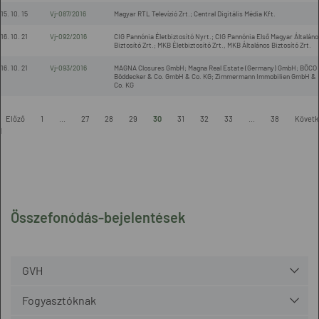
15. 10. 15
Vj-087/2016
Magyar RTL Televízió Zrt.; Central Digitális Média Kft.
16. 10. 21
Vj-092/2016
CIG Pannónia Életbiztosító Nyrt.; CIG Pannónia Első Magyar Általáno
Biztosító Zrt.; MKB Életbiztosító Zrt., MKB Általános Biztosító Zrt.
16. 10. 21
Vj-093/2016
MAGNA Closures GmbH; Magna Real Estate (Germany) GmbH; BÖCO
Böddecker & Co. GmbH & Co. KG; Zimmermann Immobilien GmbH &
Co. KG
-
Előző
1
...
27
28
29
30
31
32
33
...
38
Követk
l
Összefonódás-bejelentések
GVH
Fogyasztóknak