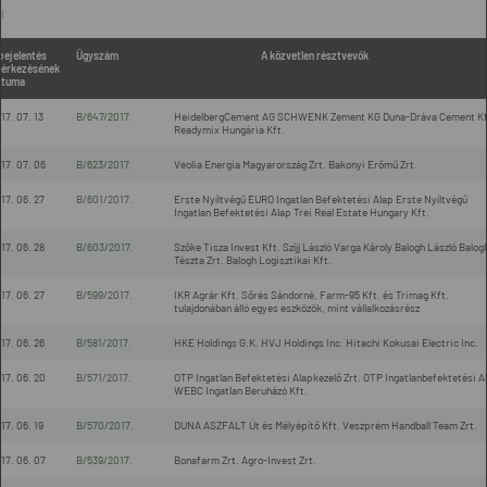
l
bejelentés
Ügyszám
A közvetlen résztvevők
érkezésének
átuma
17. 07. 13
B/647/2017.
HeidelbergCement AG SCHWENK Zement KG Duna-Dráva Cement Kf
Readymix Hungária Kft.
17. 07. 06
B/623/2017.
Veolia Energia Magyarország Zrt. Bakonyi Erőmű Zrt.
17. 06. 27
B/601/2017.
Erste Nyíltvégű EURO Ingatlan Befektetési Alap Erste Nyíltvégű
Ingatlan Befektetési Alap Trei Real Estate Hungary Kft.
17. 06. 28
B/603/2017.
Szőke Tisza Invest Kft. Szíjj László Varga Károly Balogh László Balog
Tészta Zrt. Balogh Logisztikai Kft.
17. 06. 27
B/599/2017.
IKR Agrár Kft. Sőrés Sándorné, Farm-95 Kft. és Trimag Kft.
tulajdonában álló egyes eszközök, mint vállalkozásrész
17. 06. 26
B/581/2017.
HKE Holdings G.K. HVJ Holdings Inc. Hitachi Kokusai Electric Inc.
17. 06. 20
B/571/2017.
OTP Ingatlan Befektetési Alapkezelő Zrt. OTP Ingatlanbefektetési A
WEBC Ingatlan Beruházó Kft.
17. 06. 19
B/570/2017.
DUNA ASZFALT Út és Mélyépítő Kft. Veszprém Handball Team Zrt.
17. 06. 07
B/539/2017.
Bonafarm Zrt. Agro-Invest Zrt.