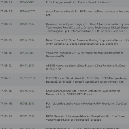
17. 06. 09
B/545/2017.
E.ON Energiatermelő Kft. Electric Smart Solutions Kft.
17. 06. 09
B/544/2017.
Accor Pannonia-Hotels Zrt. HVB-Leasing Maestoso Ingatlanhasznos
Kft.
17. 06. 07
B/538/2017.
Dynamic Technologies Hungary Kft. Bend All Automotive Inc. Dynam
Technologies Poland S.p.z.o.o. Dynamic Technologies UK Ltd. Dynam
Technologies S.p.A. International Auto OEM Supplier Luxco S.a.r.l.
17. 05. 25
B/514/2017.
Nidec Europe B.V. Nidec Americas Holding Corporation Secop Hold
GmbH Secop s.r.o. Secop Compressors Co. Ltd. Secop Inc.
17. 05. 16
B/486/2017.
Veolia Víz Tanácsadó Zrt.; ARW Magyarország Hulladékkezelő és
Hasznosító Kft.
17. 05. 12
B/471/2017.
AEGON Magyarország Általános Biztosító Zrt.; Pannónia Általános
Biztosító Zrt.
17. 04. 11
Vj-025/2017
CHSEED-Invest Befektetési Kft. CHEMICAL-SEED Mezőgazdasági,
Beszerző, Értékesítő, Fejlesztő, Szolgáltató, Export-Import Kft.
17. 04. 07
B/375/2017.
Konzum Management Kft. Konzum Befektetési Alapkezelő Zrt.
Mészáros Lőrinc OPIMUS GROUP Nyrt.
17. 04. 06
B/368/2017.
PortfoLion Regionális Magántőke Alap HAMV Foundation CodeCool
Kft.
17. 03. 28
B/335/2017.
NHSZ Nemzeti Hulladékgazdálkodási Szolgáltató Kft.; Star Power
Vagyonkezelő Korlátolt Felelősségű Társaság
17. 03. 22
B/315/2017.
Hungast Holding Zrt.; SODEXO Magyarország Szolgáltató Kft.