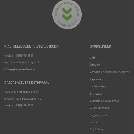
PIACI JELZÉSEKET VIZSGÁLÓ IRODA
GYORSLINKEK
telefon: +36 (1) 472-8851
GVH
e-mail: ugyfelszolgalat@gvh.hu
Árfigyelő
Minőségbiztosítási kérdőív
Visszaélés-bejelentési rendszerek
Kapcsolat
GAZDASÁGI VERSENYHIVATAL
Hirdetmények
1026 Budapest, Riadó u. 5-11.
Sajtószoba
levélcím: 1534 Budapest Pf.: 958
Szakmai felhasználóknak
telefon: +36 (1) 472-8900
Vállalkozásoknak
Fogyasztóknak
Podcast
Oldaltérkép