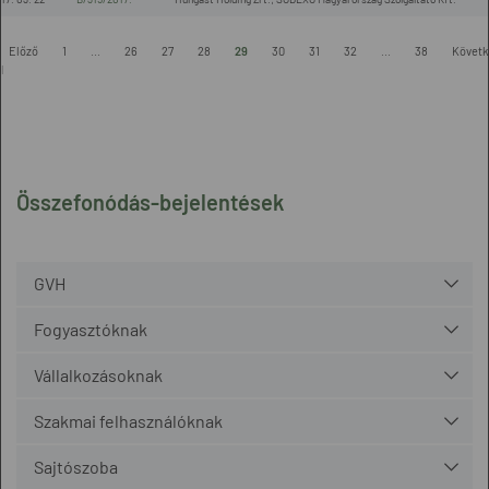
-
Előző
1
...
26
27
28
29
30
31
32
...
38
Követk
l
Összefonódás-bejelentések
GVH
Fogyasztóknak
Vállalkozásoknak
Szakmai felhasználóknak
Sajtószoba