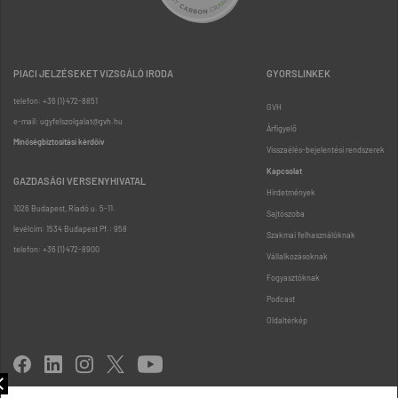
PIACI JELZÉSEKET VIZSGÁLÓ IRODA
GYORSLINKEK
telefon: +36 (1) 472-8851
GVH
e-mail: ugyfelszolgalat@gvh.hu
Árfigyelő
Minőségbiztosítási kérdőív
Visszaélés-bejelentési rendszerek
Kapcsolat
GAZDASÁGI VERSENYHIVATAL
Hirdetmények
1026 Budapest, Riadó u. 5-11.
Sajtószoba
levélcím: 1534 Budapest Pf.: 958
Szakmai felhasználóknak
telefon: +36 (1) 472-8900
Vállalkozásoknak
Fogyasztóknak
Podcast
Oldaltérkép