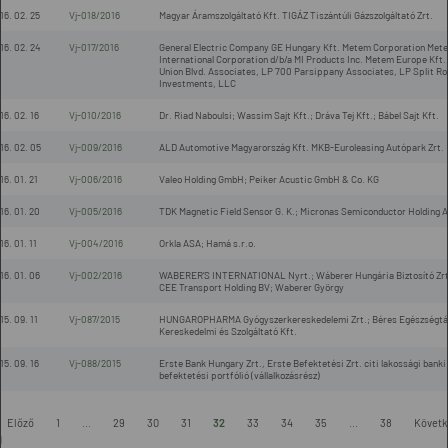
16. 02. 25
Vj-018/2016
Magyar Áramszolgáltató Kft. TIGÁZ Tiszántúli Gázszolgáltató Zrt.
16. 02. 24
Vj-017/2016
General Electric Company GE Hungary Kft. Metem Corporation Met
International Corporation d/b/a MI Products Inc. Metem Europe Kft.
Union Blvd. Associates, LP 700 Parsippany Associates, LP Split R
Investments, LLC
16. 02. 16
Vj-010/2016
Dr. Riad Naboulsi; Wassim Sajt Kft.; Dráva Tej Kft.; Bábel Sajt Kft.
16. 02. 05
Vj-009/2016
ALD Automotive Magyarország Kft. MKB-Euroleasing Autópark Zrt.
16. 01. 21
Vj-006/2016
Valeo Holding GmbH; Peiker Acustic GmbH & Co. KG
16. 01. 20
Vj-005/2016
TDK Magnetic Field Sensor G. K.; Micronas Semiconductor Holding 
16. 01. 11
Vj-004/2016
Orkla ASA; Hamá s.r.o.
16. 01. 06
Vj-002/2016
WABERER’S INTERNATIONAL Nyrt.; Wáberer Hungária Biztosító Zrt
CEE Transport Holding BV; Waberer György
15. 09. 11
Vj-087/2015
HUNGAROPHARMA Gyógyszerkereskedelemi Zrt.; Béres Egészségtá
Kereskedelmi és Szolgáltató Kft.
15. 09. 16
Vj-088/2015
Erste Bank Hungary Zrt., Erste Befektetési Zrt. citi lakossági banki
befektetési portfólió (vállalkozásrész)
Előző
1
...
29
30
31
32
33
34
35
...
38
Követk
l