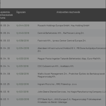
l
bejelentés
Ügyszám
A közvetlen résztvevők
érkezésének
tuma
16. 05. 24
Vj-044/2016
Musashi Holdings Europe GmbH, Hay Holding GmbH
16. 05. 04
Vj-040/2016
Centrál Befektetési Kft., Raiffeisen Lízing Zrt.
16. 05. 03
Vj-039/2016
Fastrock Kft.; Ipress Center Central Europe Zrt.
16. 04. 20
Vj-034/2016
Aberdeen Infrastructure (Holdco) B.V.; M6 Duna Autópálya Koncessz
Zrt.
16. 04. 19
Vj-033/2016
Magyar Posta Ingatlan Takarék Befektetési Alap; Euro-Mall Kft.
16. 04. 14
Vj-031/2016
CSC Csőcentrum Kft.; Acélbázis Kft.
16. 04. 08
Vj-029/2016
Wallis Asset Management Zrt.; Praktiker Építési és Barkácspiacok
Magyarország Kft.
16. 03. 25
Vj-022/2016
Ingram Micro Inc.; RRC Poland sp. z o.o.
16. 03. 16
Vj-021/2016
John Deere Shared Services, Inc Hagie Manufacturing Company LL
16. 03. 11
Vj-020/2016
OTP Bank Nyrt.; AXA Europe S.A. Magyarországi Fióktelepének
Hitelezési és Betéti Üzletágai