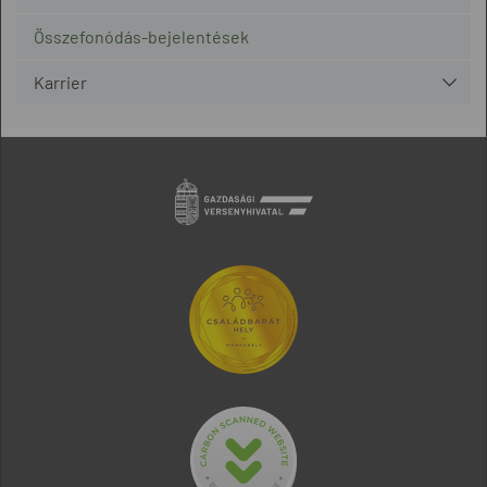
Összefonódás-bejelentések
Karrier