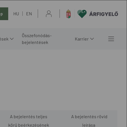
HU
EN
ép
Összefonódás-
ések
Karrier
bejelentések
A bejelentés teljes
A bejelentés rövid
körű beérkezésének
leírása