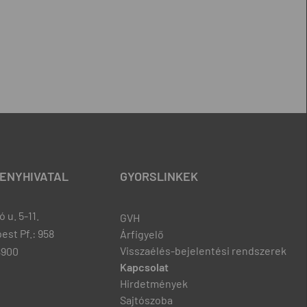
ENYHIVATAL
GYORSLINKEK
 u. 5-11.
GVH
est Pf.: 958
Árfigyelő
Visszaélés-bejelentési rendszerek
8900
Kapcsolat
Hirdetmények
Sajtószoba