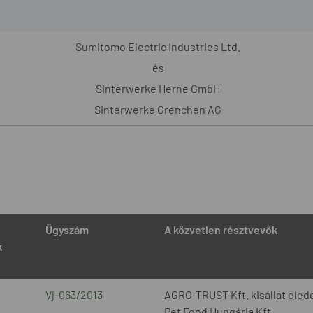
Sumitomo Electric Industries Ltd.
és
Sinterwerke Herne GmbH
Sinterwerke Grenchen AG
Ügyszám
A közvetlen résztvevők
k
Vj-063/2013
AGRO-TRUST Kft. kisállat elede
Pet Food Hungária Kft.