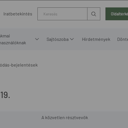
Kereső
Iratbetekintés
Oldaltérk
akmai
Sajtószoba
Hirdetmények
Dönt
lhasználóknak
ódás-bejelentések
19.
A közvetlen résztvevők