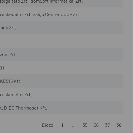
lgáltató Zrt. IdomSoft Informatikai Zrt.
eskedelmi Zrt. Salgó Center COOP Zrt.
ank Zrt.
zem Zrt.
ft.
KES16 Kft.
reskedelmi Zrt.
t. D-ÉG Thermoset Kft.
Előző
1
...
35
36
37
38