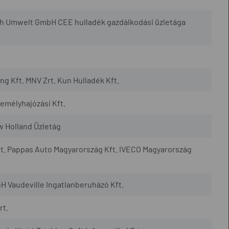
h Umwelt GmbH CEE hulladék gazdálkodási üzletága
 Kft. MNV Zrt. Kun Hulladék Kft.
mélyhajózási Kft.
w Holland Üzletág
t. Pappas Auto Magyarország Kft. IVECO Magyarország
H Vaudeville Ingatlanberuházó Kft.
rt.