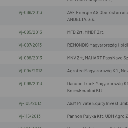
Vj-066/2013
AVE Energie AG Oberösterreic
ANDELTA, a.s.
Vj-085/2013
MFB Zrt. MMBF Zrt.
Vj-087/2013
REMONDIS Magyarország Holding
Vj-088/2013
MNV Zrt. MAHART PassNave Sze
Vj-094/2013
Agrotec Magyarország Kft. Ne
Vj-099/2013
Danube Truck Magyarország Kf
Kereskedelmi Kft.
Vj-105/2013
A&M Private Equity Invest Gmb
Vj-115/2013
Pannon Pulyka Kft. UBM Agro Z