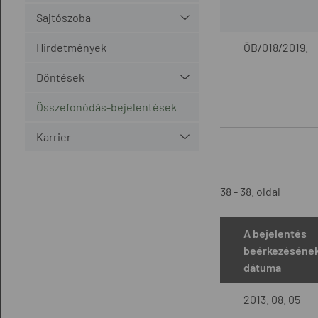
Sajtószoba
Hirdetmények
ÖB/018/2019.
Döntések
Összefonódás-bejelentések
Karrier
38 - 38. oldal
A bejelentés
beérkezéséne
dátuma
2013. 08. 05