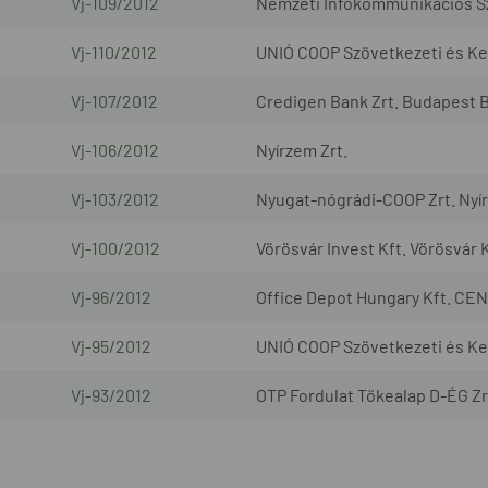
Vj-109/2012
Nemzeti Infokommunikációs Szo
Vj-110/2012
UNIÓ COOP Szövetkezeti és Ker
Vj-107/2012
Credigen Bank Zrt. Budapest B
Vj-106/2012
Nyírzem Zrt.
Vj-103/2012
Nyugat-nógrádi-COOP Zrt. Nyír
Vj-100/2012
Vörösvár Invest Kft. Vörösvár K
Vj-96/2012
Office Depot Hungary Kft. CEN
Vj-95/2012
UNIÓ COOP Szövetkezeti és Ke
Vj-93/2012
OTP Fordulat Tőkealap D-ÉG Zr