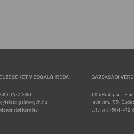
JELZÉSEKET VIZSGÁLÓ IRODA
GAZDASÁGI VERS
+36 (1) 472-8851
1026 Budapest, Riadó
ugyfelszolgalat@gvh.hu
levélcím: 1534 Budap
iztosítási kérdőív
telefon: +36 (1) 472-