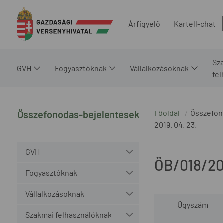
Árfigyelő
Kartell-chat
Sz
GVH
Fogyasztóknak
Vállalkozásoknak
fe
Főoldal
Összefon
Összefonódás-bejelentések
2019. 04. 23.
GVH
ÖB/018/20
Fogyasztóknak
Vállalkozásoknak
Ügyszám
Szakmai felhasználóknak