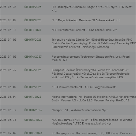
2023. 05. 22
ÖB-019/2023
ITK Holding Zrt., Omnibus Hungária Kft.; MOL Nyrt.; ITK Invest
Kft.
2023. 05. 16
ÖB-018/2023
MKB Magántőkealap; Mészáros M1 Autókereskedő Kft
2023. 05. 08
ÖB-017/2023
MBH Befektetési Bank Zrt.; Duna Takarék Bank Zrt.
2023. 04. 03
ÖB-015/2023
TritonLife Holding Zártkörűen Működő Részvénytársaság; FMC
Dialízis Center Egészségügyi Korlátolt Felelősségű Társaság; FMC
Eszközkezelő Korlátolt Felelősségű Társaság
2023. 04. 03
ÖB-014/2023
Foxconn Interconnect Technology Singapore Pte. Ltd.; Prettl
SWH GmbH
2023. 03. 24
ÖB-013/2023
Budapest Főváros Önkormányzata; Veolia Víz Tanácsadó Zrt.;
Fővárosi Csatornázási Művek Zrt.; Érd és Térsége Regionális
Víziközmű Kft.; Érd és Térsége Csatorna-szolgáltató Kft.
2023. 03. 16
ÖB-012/2023
KETER Investments Zrt.; ALPUT Vagyonkezelő Kft.
2023. 03. 14
ÖB-011/2023
Magna International Inc.; Magna US Holding; MAGNA Metalforming
GmbH; Veoneer US HoldCo, LLC; Veoneer Foreign HoldCo AB
2023. 03. 09
ÖB-010/2023
Merkport Zrt., Waberer’s International Nyrt.
2023. 03. 03
ÖB-009/2023
MOL RES INVESTMENTS Zrt., Főnix Magántőkealap, Riverland
Magántőkealap; ALTEO Energiaszolgáltató Nyrt.
2023. 02. 14
ÖB-008/2023
EP Hungary s.r.o.; Horizon General, LLC; HHE Group Ventures