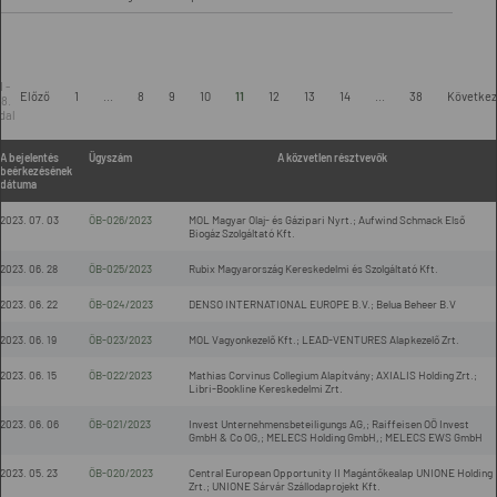
1 -
Előző
1
...
8
9
10
11
12
13
14
...
38
Követke
8.
dal
A bejelentés
Ügyszám
A közvetlen résztvevők
beérkezésének
dátuma
2023. 07. 03
ÖB-026/2023
MOL Magyar Olaj- és Gázipari Nyrt.; Aufwind Schmack Első
Biogáz Szolgáltató Kft.
2023. 06. 28
ÖB-025/2023
Rubix Magyarország Kereskedelmi és Szolgáltató Kft.
2023. 06. 22
ÖB-024/2023
DENSO INTERNATIONAL EUROPE B.V.; Belua Beheer B.V
2023. 06. 19
ÖB-023/2023
MOL Vagyonkezelő Kft.; LEAD-VENTURES Alapkezelő Zrt.
2023. 06. 15
ÖB-022/2023
Mathias Corvinus Collegium Alapítvány; AXIALIS Holding Zrt.;
Libri-Bookline Kereskedelmi Zrt.
2023. 06. 06
ÖB-021/2023
Invest Unternehmensbeteiligungs AG,; Raiffeisen OÖ Invest
GmbH & Co OG,; MELECS Holding GmbH,; MELECS EWS GmbH
2023. 05. 23
ÖB-020/2023
Central European Opportunity II Magántőkealap UNIONE Holding
Zrt.; UNIONE Sárvár Szállodaprojekt Kft.