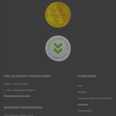
PIACI JELZÉSEKET VIZSGÁLÓ IRODA
GYORSLINKEK
telefon: +36 (1) 472-8851
GVH
e-mail: ugyfelszolgalat@gvh.hu
Árfigyelő
Minőségbiztosítási kérdőív
Visszaélés-bejelentési rendszerek
Kapcsolat
GAZDASÁGI VERSENYHIVATAL
Hirdetmények
1026 Budapest, Riadó u. 5-11.