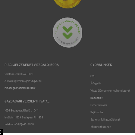
PIACI JELZÉSEKET VIZSGÁLÓ IRODA
GYORSLINKEK
telefon: +36 (1) 472-8851
GVH
e-mail: ugyfelszolgalat@gvh.hu
Árfigyelő
Minőségbiztosítási kérdőív
Visszaélés-bejelentési rendszerek
Kapcsolat
GAZDASÁGI VERSENYHIVATAL
Hirdetmények
1026 Budapest, Riadó u. 5-11.
Sajtószoba
levélcím: 1534 Budapest Pf.: 958
Szakmai felhasználóknak
telefon: +36 (1) 472-8900
Vállalkozásoknak
Fogyasztóknak