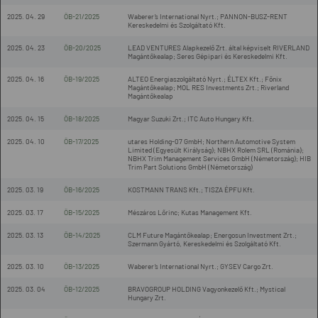
2025. 04. 29
ÖB-21/2025
Waberer’s International Nyrt.; PANNON-BUSZ-RENT
Kereskedelmi és Szolgáltató Kft.
2025. 04. 23
ÖB-20/2025
LEAD VENTURES Alapkezelő Zrt. által képviselt RIVERLAND
Magántőkealap; Seres Gépipari és Kereskedelmi Kft.
2025. 04. 16
ÖB-19/2025
ALTEO Energiaszolgáltató Nyrt.; ÉLTEX Kft.; Főnix
Magántőkealap; MOL RES Investments Zrt.; Riverland
Magántőkealap
2025. 04. 15
ÖB-18/2025
Magyar Suzuki Zrt.; ITC Auto Hungary Kft.
2025. 04. 10
ÖB-17/2025
utares Holding-07 GmbH; Northern Automotive System
Limited (Egyesült Királyság); NBHX Rolem SRL (Románia);
NBHX Trim Management Services GmbH (Németország); HIB
Trim Part Solutions GmbH (Németország)
2025. 03. 19
ÖB-16/2025
KOSTMANN TRANS Kft.; TISZA ÉPFU Kft.
2025. 03. 17
ÖB-15/2025
Mészáros Lőrinc; Kutas Management Kft.
2025. 03. 13
ÖB-14/2025
CLM Future Magántőkealap; Energosun Investment Zrt.;
Szermann Gyártó, Kereskedelmi és Szolgáltató Kft.
2025. 03. 10
ÖB-13/2025
Waberer’s International Nyrt.; GYSEV Cargo Zrt.
2025. 03. 04
ÖB-12/2025
BRAVOGROUP HOLDING Vagyonkezelő Kft.; Mystical
Hungary Zrt.