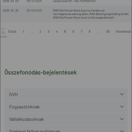
2025. 03. 03
ÖB-10/2025
Centerstahl Kft. VAS-FÉMKER Kft.
2025. 02. 25
ÖB-09/2025
RWA Raiffeisen Ware Austria Handel und
Vermögensverwaltung eGen; RWA Beteiligungsholding GmbH;
RWA Raiffeisen Ware Austria Aktiengesellschaft
5 -
Előző
1
...
2
3
4
5
6
7
8
...
38
Következő
38.
oldal
Összefonódás-bejelentések
GVH
Fogyasztóknak
Vállalkozásoknak
Szakmai felhasználóknak