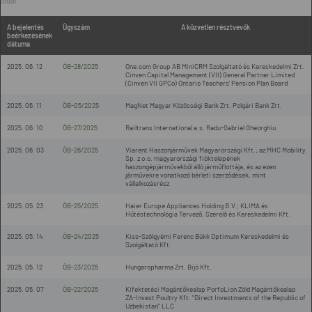
oldal
A bejelentés
Ügyszám
A közvetlen résztvevők
beérkezésének
dátuma
2025. 06. 12
ÖB-28/2025
One.com Group AB MiniCRM Szolgáltató és Kereskedelmi Zrt.
Cinven Capital Management (VII) General Partner Limited
(Cinven VII GPCo) Ontario Teachers' Pension Plan Board
2025. 06. 11
ÖB-05/2025
MagNet Magyar Közösségi Bank Zrt. Polgári Bank Zrt.
2025. 06. 10
ÖB-27/2025
Railtrans International a.s. Radu-Gabriel Gheorghiu
2025. 06. 03
ÖB-26/2025
Viarent Haszonjárművek Magyarországi Kft.; az MHC Mobility
Sp. z o.o. magyarországi fióktelepének
haszongépjárművekből álló járműflottája, és az ezen
járművekre vonatkozó bérleti szerződések, mint
vállalkozásrész
2025. 05. 23
ÖB-25/2025
Haier Europe Appliances Holding B.V.; KLIMA és
Hűtéstechnológia Tervező, Szerelő és Kereskedelmi Kft.
2025. 05. 14
ÖB-24/2025
Kiss-Szölgyémi Ferenc Bükk Optimum Kereskedelmi és
Szolgáltató Kft.
2025. 05. 12
ÖB-23/2025
Hungaropharma Zrt. Bijó Kft.
2025. 05. 07
ÖB-22/2025
Kifektetési Magántőkealap PorfoLion Zöld Magántőkealap
ZA-Invest Poultry Kft. "Direct Investments of the Republic of
Uzbekistan" LLC