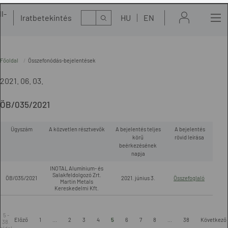
l-
Kereső
Iratbetekintés
HU
EN
t
Főoldal
Összefonódás-bejelentések
2021. 06. 03.
ÖB/035/2021
Ügyszám
A közvetlen résztvevők
A bejelentés teljes
A bejelentés
körű
rövid leírása
beérkezésének
napja
INOTAL Alumínium- és
Salakfeldolgozó Zrt.
ÖB/035/2021
2021. június 3.
Összefoglaló
Martin Metals
Kereskedelmi Kft.
5 -
Előző
1
...
2
3
4
5
6
7
8
...
38
Következő
38.