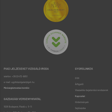
PIACI JELZÉSEKET VIZSGÁLÓ IRODA
GYORSLINKEK
telefon: +36 (1) 472-8851
GVH
e-mail: ugyfelszolgalat@gvh.hu
Árfigyelő
Minőségbiztosítási kérdőív
Visszaélés-bejelentési rendszerek
Kapcsolat
GAZDASÁGI VERSENYHIVATAL
Hirdetmények
1026 Budapest, Riadó u. 5-11.
Sajtószoba