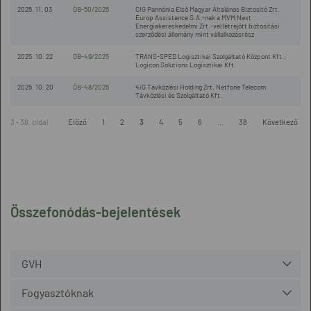
2025. 11. 03
ÖB-50/2025
CIG Pannónia Első Magyar Általános Biztosító Zrt.
Europ Assistance S.A.-nak a MVM Next
Energiakereskedelmi Zrt.-vel létrejött biztosítási
szerződési állomány mint vállalkozásrész
2025. 10. 22
ÖB-49/2025
TRANS-SPED Logisztikai Szolgáltató Központ Kft.;
Logicon Solutions Logisztikai Kft.
2025. 10. 20
ÖB-48/2025
4iG Távközlési Holding Zrt. Netfone Telecom
Távközlési és Szolgáltató Kft.
3 - 38. oldal
Előző
1
2
3
4
5
6
...
38
Következő
Összefonódás-bejelentések
GVH
Fogyasztóknak