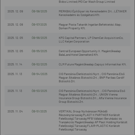
Bidco Limited;IMO Car Wash Group Limited
2025. 12. 09
ÖB-58/2025
MERKBAU Építőipari és Kereskedelmi Zrt.; LÉTAKER
Kereskedelmi és Szolgáltató Kft.
2025. 12. 08
ÖB-57/2025
Magyar Posta Takarék Ingatlan Befektetési Alap;
Dorkan Property Kft.
2025. 12. 05
ÖB-56/2025
KPS Capital Partners, LP ChemCat AcquisitionCo,
LLC Ketjen Corporation
2025. 12. 05
ÖB-55/2025
Central European Opportunity II. Magántőkealap
BalaLand Hotel Üzemeltető Kft.
2025. 11. 14
ÖB-52/2025
CLM Future Magántőkealap;Capsys Informatikai Kft.
2025. 11. 13
ÖB-54/2025
CIG Pannónia Életbiztosító Nyrt.; CIG Pannónia Első
Magyar Általános Biztosító Zrt.; BNP Paribas Cardif
Biztosító Zrt.
2025. 11. 13
ÖB-53/2025
CIG Pannónia Életbiztosító Nyrt. ; CIG Pannónia Első
Magyar Általános Biztosító Zrt.; UNION Vienna
Insurance Group Biztosító Zrt.; Alfa Vienna Insurance
Group Biztosító Zrt.
2025. 11. 04
ÖB-51/2025
VERTIKAL Group Nyilvánosan Működő
Részvénytársaság PLAST-X PARTNER Korlátolt
Felelősségű Társaság MFB Vállalati Beruházási és
Tranzakciós Magántőkealap AP Plast Holding Korlátolt
Felelősségű Társaság FLAIR-PLASTIC Korlátolt
Felelősségű Társaság