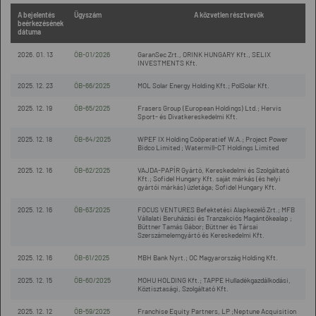
A bejelentés
Ügyszám
A közvetlen résztvevők
beérkezésének
dátuma
2026. 01. 13
ÖB-01/2026
GaranSec Zrt., ORINK HUNGARY Kft., SELIX
INVESTMENTS Kft.
2025. 12. 23
ÖB-66/2025
MOL Solar Energy Holding Kft.; PolSolar Kft.
2025. 12. 19
ÖB-65/2025
Frasers Group (European Holdings) Ltd.; Hervis
Sport- és Divatkereskedelmi Kft.
2025. 12. 18
ÖB-64/2025
WPEF IX Holding Coöperatief W.A.; Project Power
Bidco Limited ; Watermill-CT Holdings Limited
2025. 12. 16
ÖB-62/2025
VAJDA-PAPÍR Gyártó, Kereskedelmi és Szolgáltató
Kft.; Sofidel Hungary Kft. saját márkás (és helyi
gyártói márkás) üzletága; Sofidel Hungary Kft.
2025. 12. 16
ÖB-63/2025
FOCUS VENTURES Befektetési Alapkezelő Zrt.; MFB
Vállalati Beruházási és Tranzakciós Magántőkealap ;
Büttner Tamás Gábor; Büttner és Társai
Szerszámelemgyártó és Kereskedelmi Kft.
2025. 12. 16
ÖB-61/2025
MBH Bank Nyrt.; OC Magyarország Holding Kft.
2025. 12. 15
ÖB-60/2025
MOHU HOLDING Kft.; TAPPE Hulladékgazdálkodási,
Köztisztasági, Szolgáltató Kft.
2025. 12. 12
ÖB-59/2025
Franchise Equity Partners, LP ;Neptune Acquisition