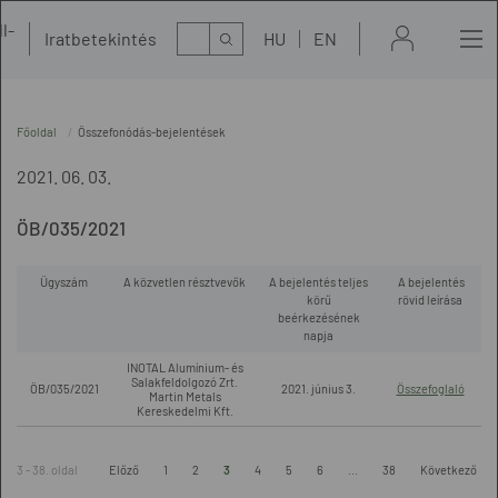
l-
Kereső
Iratbetekintés
HU
EN
t
Főoldal
Összefonódás-bejelentések
2021. 06. 03.
ÖB/035/2021
Ügyszám
A közvetlen résztvevők
A bejelentés teljes
A bejelentés
körű
rövid leírása
beérkezésének
napja
INOTAL Alumínium- és
Salakfeldolgozó Zrt.
ÖB/035/2021
2021. június 3.
Összefoglaló
Martin Metals
Kereskedelmi Kft.
3 - 38. oldal
Előző
1
2
3
4
5
6
...
38
Következő