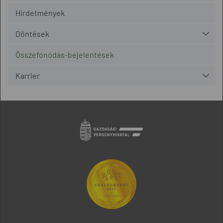
Hirdetmények
Döntések
Összefonódás-bejelentések
Karrier