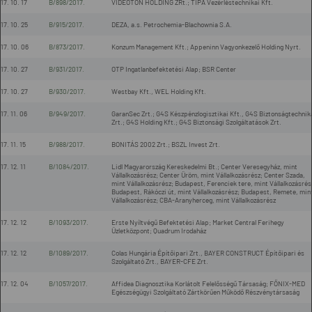
17. 10. 17
B/898/2017.
VIDEOTON HOLDING ZRt.; TIPA Vezérléstechnikai Kft.
17. 10. 25
B/915/2017.
DEZA, a.s. Petrochemia-Blachownia S.A.
17. 10. 06
B/873/2017.
Konzum Management Kft.; Appeninn Vagyonkezelő Holding Nyrt.
17. 10. 27
B/931/2017.
OTP Ingatlanbefektetési Alap; BSR Center
17. 10. 27
B/930/2017.
Westbay Kft., WEL Holding Kft.
17. 11. 06
B/949/2017.
GaranSec Zrt.; G4S Készpénzlogisztikai Kft., G4S Biztonságtechnik
Zrt.; G4S Holding Kft.; G4S Biztonsági Szolgáltatások Zrt.
17. 11. 15
B/988/2017.
BONITÁS 2002 Zrt.; BSZL Invest Zrt.
17. 12. 11
B/1084/2017.
Lidl Magyarország Kereskedelmi Bt.; Center Veresegyház, mint
Vállalkozásrész; Center Üröm, mint Vállalkozásrész; Center Szada,
mint Vállalkozásrész; Budapest, Ferenciek tere, mint Vállalkozásrés
Budapest, Rákóczi út, mint Vállalkozásrész; Budapest, Remete, min
Vállalkozásrész; CBA-Aranyherceg, mint Vállalkozásrész
17. 12. 12
B/1093/2017.
Erste Nyíltvégű Befektetési Alap; Market Central Ferihegy
Üzletközpont; Quadrum Irodaház
17. 12. 12
B/1089/2017.
Colas Hungária Építőipari Zrt., BAYER CONSTRUCT Építőipari és
Szolgáltató Zrt., BAYER-CFE Zrt.
17. 12. 04
B/1057/2017.
Affidea Diagnosztika Korlátolt Felelősségű Társaság; FŐNIX-MED
Egészségügyi Szolgáltató Zártkörűen Működő Részvénytársaság