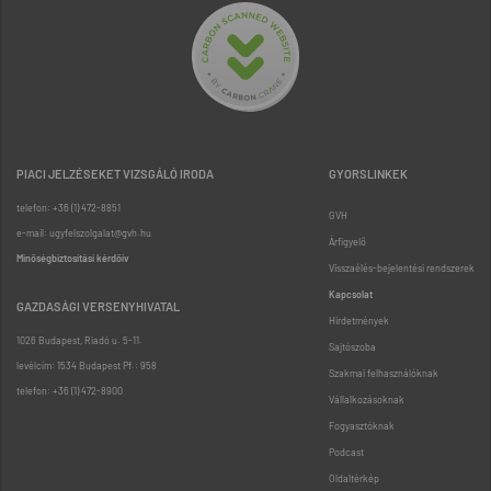
PIACI JELZÉSEKET VIZSGÁLÓ IRODA
GYORSLINKEK
telefon: +36 (1) 472-8851
GVH
e-mail: ugyfelszolgalat@gvh.hu
Árfigyelő
Minőségbiztosítási kérdőív
Visszaélés-bejelentési rendszerek
Kapcsolat
GAZDASÁGI VERSENYHIVATAL
Hirdetmények
1026 Budapest, Riadó u. 5-11.
Sajtószoba
levélcím: 1534 Budapest Pf.: 958
Szakmai felhasználóknak
telefon: +36 (1) 472-8900
Vállalkozásoknak
Fogyasztóknak
Podcast
Oldaltérkép