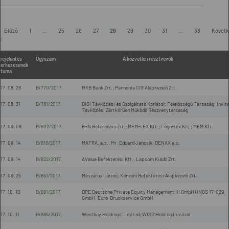
-
Előző
1
...
25
26
27
28
29
30
31
...
38
Követk
l
bejelentés
Ügyszám
A közvetlen résztvevők
érkezésének
átuma
17. 08. 28
B/770/2017.
MKB Bank Zrt.; Pannónia CIG Alapkezelő Zrt.
17. 08. 31
B/781/2017.
DIGI Távközlési és Szolgáltató Korlátolt Felelősségű Társaság; Invite
Távközlési Zártkörűen Működő Részvénytársaság
17. 09. 08
B/802/2017.
B+N Referencia Zrt.; MEM-TEX Kft.; Logo-Tex Kft.; MEM Kft.
17. 09. 14
B/818/2017.
MAFRA, a.s.; Mr. Eduard Jánosík; DENAX a.s.
17. 09. 14
B/822/2017.
AValue Befektetési Kft.; Lapcom Kiadó Zrt.
17. 09. 26
B/857/2017.
Mészáros Lőrinc, Konzum Befektetési Alapkezelő Zrt.
17. 10. 10
B/881/2017.
DPE Deutsche Private Equity Management III GmbH (INOS 17-029
GmbH; Euro-Druckservice GmbH
17. 10. 11
B/885/2017.
Westbay Holdings Limited; WISD Holding Limited