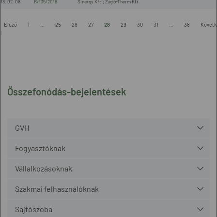
18. 02. 08
B/135/2018.
Sinergy Kft.; Zugló-Therm Kft.
-
Előző
1
...
25
26
27
28
29
30
31
...
38
Követk
l
Összefonódás-bejelentések
GVH
Fogyasztóknak
Vállalkozásoknak
Szakmai felhasználóknak
Sajtószoba