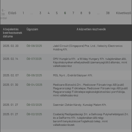
6 -
Előző
1
...
3
4
5
6
7
8
9
...
38
Következő
38.
oldal
A bejelentés
Ügyszám
A közvetlen résztvevők
beérkezésének
dátuma
2025. 02. 20
ÖB-08/2025
Jabil Circuit (Singapore) Pte. Ltd.; Velocity Electronics
Holding Kft.
2025. 02. 14
ÖB-07/2025
OMV Hungária Kft. a Wilday Hungary Kft. tulajdonában álló,
Kápolnásnyéken elhelyezkedő üzemanyagtöltő állomás, mint
vállalkozásrész
2025. 02. 07
ÖB-06/2025
MOL Nyrt.; Endrőd Gázipari Kft.
2025. 01. 30
ÖB-04/2025
Medicare Biztosító Zrt.; Medicover Försakrings AB (publ)
Magyarországi Fióktelepe; Medicover Försakrings AB (publ)
Magyarországi Fióktelepe egészségbiztosítási portfóliója,
mint vállalkozásrész
2025. 01. 27
ÖB-03/2025
Szatmári Zoltán Károly; Kunsági Malom Kft.
2025. 01. 27
ÖB-02/2025
Csabatáj Mezőgazdasági Zrt. a Gallicoop Pulykafeldolgozó Zrt.
és a Gallfarms Kft. tulajdonában álló négy
baromfitenyésztéssel foglalkozó telep, mint
vállalkozásrészek