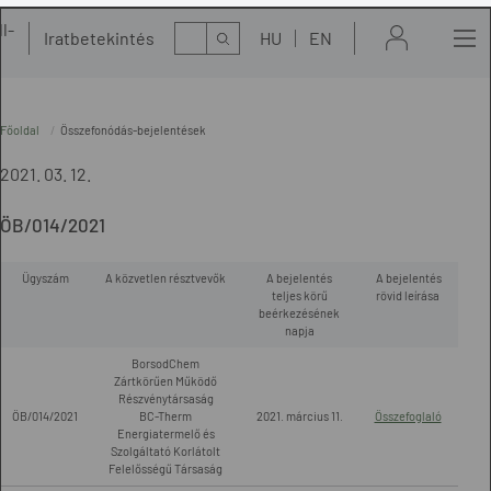
l-
Kereső
Iratbetekintés
HU
EN
t
Főoldal
Összefonódás-bejelentések
2021. 03. 12.
ÖB/014/2021
Ügyszám
A közvetlen résztvevők
A bejelentés
A bejelentés
teljes körű
rövid leírása
beérkezésének
napja
BorsodChem
Zártkörűen Működő
Részvénytársaság
ÖB/014/2021
BC-Therm
2021. március 11.
Összefoglaló
Energiatermelő és
Szolgáltató Korlátolt
Felelősségű Társaság