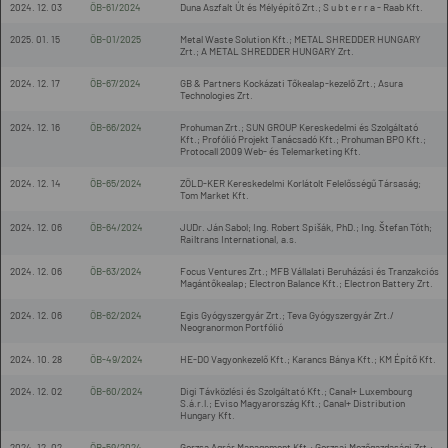
2024. 12. 03
ÖB-61/2024
Duna Aszfalt Út és Mélyépítő Zrt.; S u b t e r r a - Raab Kft.
2025. 01. 15
ÖB-01/2025
Metal Waste Solution Kft.; METAL SHREDDER HUNGARY
Zrt.; A METAL SHREDDER HUNGARY Zrt.
2024. 12. 17
ÖB-67/2024
GB & Partners Kockázati Tőkealap-kezelő Zrt.; Asura
Technologies Zrt.
2024. 12. 16
ÖB-66/2024
Prohuman Zrt.; SUN GROUP Kereskedelmi és Szolgáltató
Kft.; Profólió Projekt Tanácsadó Kft.; Prohuman BPO Kft.;
Protocall 2009 Web- és Telemarketing Kft.
2024. 12. 14
ÖB-65/2024
ZÖLD-KER Kereskedelmi Korlátolt Felelősségű Társaság;
Tom Market Kft.
2024. 12. 06
ÖB-64/2024
JUDr. Ján Sabol; Ing. Robert Spišák, PhD.; Ing. Štefan Tóth;
Railtrans International, a.s.
2024. 12. 06
ÖB-63/2024
Focus Ventures Zrt.; MFB Vállalati Beruházási és Tranzakciós
Magántőkealap; Electron Balance Kft.; Electron Battery Zrt.
2024. 12. 06
ÖB-62/2024
Egis Gyógyszergyár Zrt.; Teva Gyógyszergyár Zrt./
Neogranormon Portfólió
2024. 10. 28
ÖB-49/2024
HE-DO Vagyonkezelő Kft.; Karancs Bánya Kft.; KM Építő Kft.
2024. 12. 02
ÖB-60/2024
Digi Távközlési és Szolgáltató Kft.; Canal+ Luxembourg
S.á.r.l.; Eviso Magyarország Kft.; Canal+ Distribution
Hungary Kft.
2024. 12. 02
ÖB-59/2024
Gorzsa Agrár Management Kft.; Gorzsai Mezőgazdasági Zrt.;