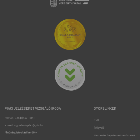
PIACI JELZÉSEKET VIZSGÁLÓ IRODA
GYORSLINKEK
telefon: +36 (1) 472-8851
GVH
e-mail: ugyfelszolgalat@gvh.hu
Árfigyelő
Minőségbiztosítási kérdőív
Visszaélés-bejelentési rendszerek