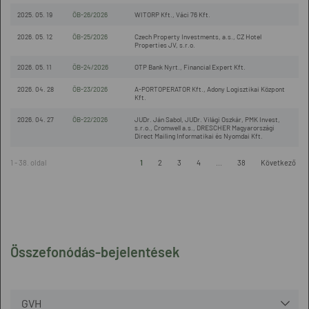
2025. 05. 19
ÖB-26/2026
WITORP Kft., Váci 76 Kft.
2026. 05. 12
ÖB-25/2026
Czech Property Investments, a.s., CZ Hotel
Properties JV, s.r.o.
2026. 05. 11
ÖB-24/2026
OTP Bank Nyrt., Financial Expert Kft.
2026. 04. 28
ÖB-23/2026
A-PORTOPERATOR Kft., Adony Logisztikai Központ
Kft.
2026. 04. 27
ÖB-22/2026
JUDr. Ján Sabol, JUDr. Világi Oszkár, PMK Invest,
s.r.o., Cromwell a.s., DRESCHER Magyarországi
Direct Mailing Informatikai és Nyomdai Kft.
1 - 38. oldal
1
2
3
4
...
38
Következő
Összefonódás-bejelentések
GVH