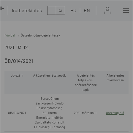
l-
Kereső
Iratbetekintés
HU
EN
t
Főoldal
Összefonódás-bejelentések
2021. 03. 12.
ÖB/014/2021
Ügyszám
A közvetlen résztvevők
A bejelentés
A bejelentés
teljes körű
rövid leírása
beérkezésének
napja
BorsodChem
Zártkörűen Működő
Részvénytársaság
ÖB/014/2021
BC-Therm
2021. március 11.
Összefoglaló
Energiatermelő és
Szolgáltató Korlátolt
Felelősségű Társaság