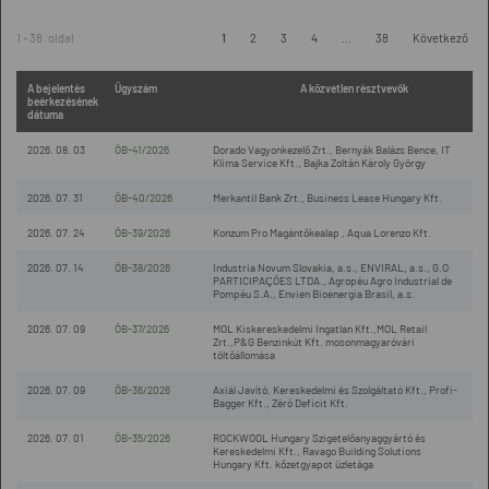
1 - 38. oldal
1
2
3
4
...
38
Következő
A bejelentés
Ügyszám
A közvetlen résztvevők
beérkezésének
dátuma
2026. 08. 03
ÖB-41/2026
Dorado Vagyonkezelő Zrt., Bernyák Balázs Bence, IT
Klima Service Kft., Bajka Zoltán Károly György
2026. 07. 31
ÖB-40/2026
Merkantil Bank Zrt., Business Lease Hungary Kft.
2026. 07. 24
ÖB-39/2026
Konzum Pro Magántőkealap , Aqua Lorenzo Kft.
2026. 07. 14
ÖB-38/2026
Industria Novum Slovakia, a.s., ENVIRAL, a.s., G.O
PARTICIPAÇÕES LTDA., Agropéu Agro Industrial de
Pompéu S.A., Envien Bioenergia Brasil, a.s.
2026. 07. 09
ÖB-37/2026
MOL Kiskereskedelmi Ingatlan Kft.,MOL Retail
Zrt.,P&G Benzinkút Kft. mosonmagyaróvári
töltőállomása
2026. 07. 09
ÖB-36/2026
Axiál Javító, Kereskedelmi és Szolgáltató Kft., Profi-
Bagger Kft., Zéró Deficit Kft.
2026. 07. 01
ÖB-35/2026
ROCKWOOL Hungary Szigetelőanyaggyártó és
Kereskedelmi Kft., Ravago Building Solutions
Hungary Kft. kőzetgyapot üzletága