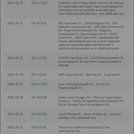
2026. 06. 15
ÖB-34/2026
Hödlmayr High & Heavy GmbH, Gartner KG, Gartner
KG tulajdonában álló High & Heavy haszongépjármű
üzletágához tartozó eszközök és az üzletághoz
kapcsolódó szerződésállomány, mint vállalkozásrész
2026. 06. 15
ÖB-33/2026
MOL Upstream Zrt., Endrőd Gázipari Kft., OGD
Nádudvar Koncessziós Kft., OGD Újléta Koncessziós
Kft. Mogyoród Koncessziós Kft. Nagykáta
Koncessziós Kft. Ócsa Koncessziós Kft. O&GD
Central Kft., O&GD Central Kft. tulajdonában álló
konyári gázfeldolgozó üzem és sárándi ingatlanok,
valamint a jogosultságában álló Penészlek-II
szénhidrogén bányatelek, mint vállalkozásrészek
2026. 06. 12
ÖB-32/2026
CSOFÉM Szerelvény Kft., CSOFÉM Kereskedelmi Bt.
épületgépészeti és szaniteráru nagykereskedelmi
üzletága
2026. 06. 02
ÖB-31/2026
AGR-Invest Alfa Kft., Geo-Milk Kft., Cropimal Kft.
2026. 06. 01
ÖB-30/2026
High Yield Vagyonkezelő Zrt., TritonLife
Magánkórházak Zrt.
2026. 05. 28
ÖB-29/2026
Veolia Invest Hungary Zrt., Fővárosi Csatornázási
Művek Zrt., Érd és Térsége Regionális Víziközmű Kft.,
Érd és Térsége Csatorna-szolgáltató Kft.
2026. 05. 27
ÖB-28/2026
Lipóti Pékség Kft., Univer-Product Zrt. sütőipari
üzletága, mint vállalkozásrész
2026. 05. 21
ÖB-27/2026
Texas Instruments Incorporated, Silicon
Laboratories Inc.