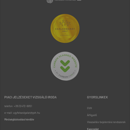
PIACI JELZÉSEKET VIZSGÁLÓ IRODA
GYORSLINKEK
telefon: +36 (1) 472-8851
GVH
e-mail: ugyfelszolgalat@gvh.hu
Árfigyelő
Minőségbiztosítási kérdőív
Visszaélés-bejelentési rendszerek
Kapcsolat