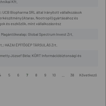
hnikai Kft.
 UCB Biopharma SRL által irányított vállalkozások
erkészítmény (Atarax, Nootropil) gyártásához és
ok és eszközök, mint vállalkozásrész
Magántőkealap; Global Spectrum Invest Zrt.
Zrt.; HAZAI ÉPÍTŐGÉP TÁRSULÁS Zrt.
etty József Béla; KÜRT Információbiztonsági és
4
5
6
7
8
9
10
...
38
Következő