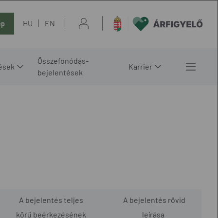
HU
EN
ép
Összefonódás-
ések
Karrier
bejelentések
A bejelentés teljes
A bejelentés rövid
körű beérkezésének
leírása