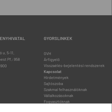
ENYHIVATAL
GYORSLINKEK
 u. 5-11.
GVH
est Pf.: 958
Árfigyelő
Visszaélés-bejelentési rendszerek
8900
Kapcsolat
Hirdetmények
Sajtószoba
Szakmai felhasználóknak
Vállalkozásoknak
Fogyasztóknak
Podcast