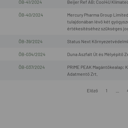
ÖB-41/2024
Beijer Ref AB; Cool4U Klímatec
ÖB-40/2024
Mercury Pharma Group Limited;
tulajdonában lévő két gyógysz
értékesítéséhez szükséges jog
ÖB-39/2024
Status Next Környezetvédelmi 
ÖB-034/2024
Duna Aszfalt Út és Mélyépítő 
ÖB-037/2024
PRIME PEAK Magántőkealap; Km
Adatmentő Zrt.
Előző
1
...