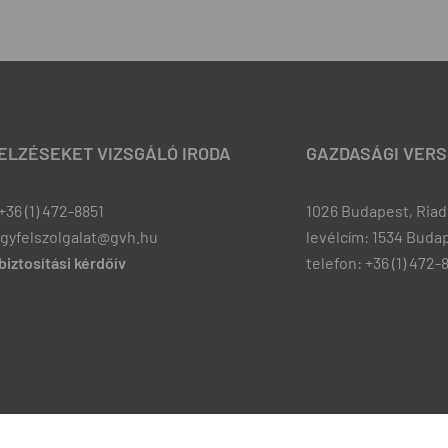
JELZÉSEKET VIZSGÁLÓ IRODA
GAZDASÁGI VERS
+36 (1) 472-8851
1026 Budapest, Riadó
ugyfelszolgalat@gvh.hu
levélcím: 1534 Budap
iztosítási kérdőív
telefon: +36 (1) 472-