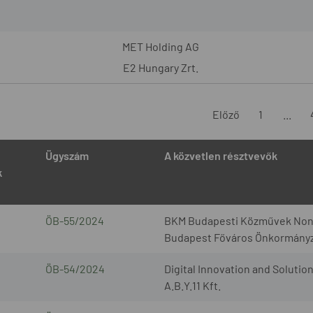
MET Holding AG
E2 Hungary Zrt.
Előző
1
...
Ügyszám
A közvetlen résztvevők
k
ÖB-55/2024
BKM Budapesti Közművek Nonpro
Budapest Főváros Önkormány
ÖB-54/2024
Digital Innovation and Solution
A.B.Y.11 Kft.