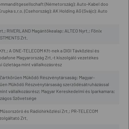
ommanditgesellschaft (Németország); Auto-Kabel doo
Krupka s.r.o. (Csehország); AK Holding AG (Svájc); Auto
t.; RIVERLAND Magántőkealap; ALTEO Nyrt.; Főnix
ESTMENTS Zrt.
 Kft.; A ONE-TELECOM Kft-nek a DIGI Távközlési és
 Vodafone Magyarország Zrt.-t kiszolgáló vezetékes
i üzletága mint vállalkozásrész
i Zártkörűen Működő Részvénytársaság; Magyar-
rűen Működő Részvénytársaság szerződésátruházással
mint vállalkozásrész; Magyar Kereskedelmi és Iparkamara;
rszágos Szövetsége
űsorszóró és Rádióhírközlési Zrt.; PR-TELECOM
olgáltató Zrt.