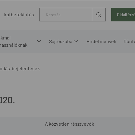
Kereső
Iratbetekintés
Oldaltérk
akmai
Sajtószoba
Hirdetmények
Dönt
lhasználóknak
ódás-bejelentések
020.
A közvetlen résztvevők