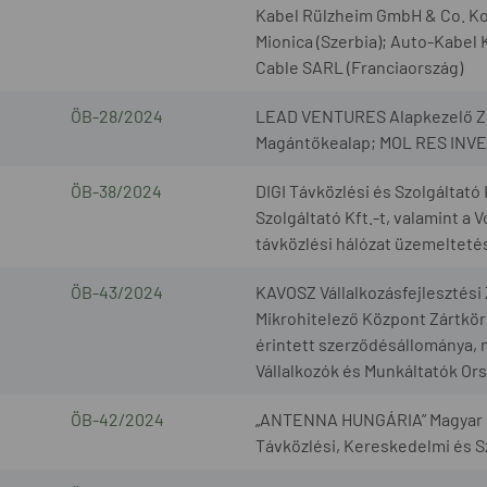
Kabel Rülzheim GmbH & Co. K
Mionica (Szerbia); Auto-Kabel 
Cable SARL (Franciaország)
ÖB-28/2024
LEAD VENTURES Alapkezelő Zr
Magántőkealap; MOL RES INV
ÖB-38/2024
DIGI Távközlési és Szolgáltató
Szolgáltató Kft.-t, valamint a
távközlési hálózat üzemeltetés
ÖB-43/2024
KAVOSZ Vállalkozásfejlesztés
Mikrohitelező Központ Zártkö
érintett szerződésállománya, 
Vállalkozók és Munkáltatók O
ÖB-42/2024
„ANTENNA HUNGÁRIA” Magyar M
Távközlési, Kereskedelmi és Sz