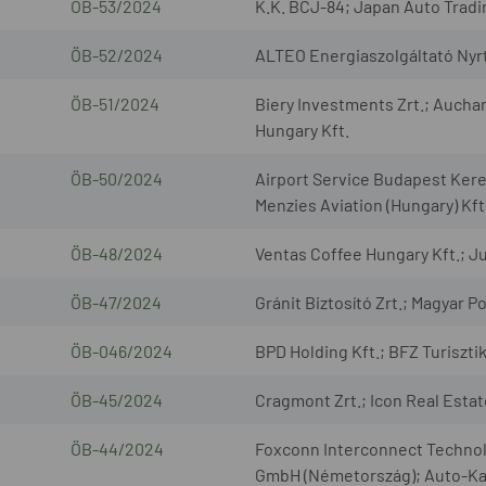
ÖB-53/2024
K.K. BCJ-84; Japan Auto Tradin
ÖB-52/2024
ALTEO Energiaszolgáltató Nyrt
ÖB-51/2024
Biery Investments Zrt.; Aucha
Hungary Kft.
ÖB-50/2024
Airport Service Budapest Keres
Menzies Aviation (Hungary) Kft
ÖB-48/2024
Ventas Coffee Hungary Kft.; J
ÖB-47/2024
Gránit Biztosító Zrt.; Magyar Po
ÖB-046/2024
BPD Holding Kft.; BFZ Turiszti
ÖB-45/2024
Cragmont Zrt.; Icon Real Esta
ÖB-44/2024
Foxconn Interconnect Technol
GmbH (Németország); Auto-Ka