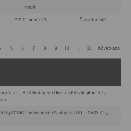
napja
2020. január 23.
Összefoglaló
4
5
6
7
8
9
10
...
38
Következő
fit Zrt.; BDK Budapesti Dísz- és Közvilágítási Kft.;
zata
 Kft.; SONIC Tanácsadó és Szolgáltató Kft.; GVSX Kft.;