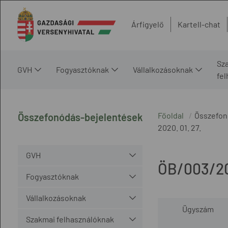
Árfigyelő
Kartell-chat
Sz
GVH
Fogyasztóknak
Vállalkozásoknak
fe
Főoldal
Összefon
Összefonódás-bejelentések
2020. 01. 27.
GVH
ÖB/003/2
Fogyasztóknak
Vállalkozásoknak
Ügyszám
Szakmai felhasználóknak