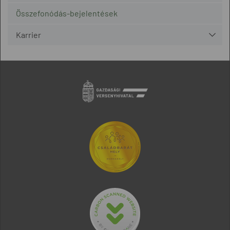
Összefonódás-bejelentések
Karrier