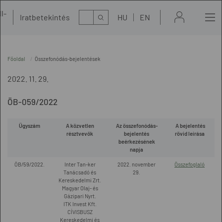
l-
Kereső
Iratbetekintés
HU
EN
t
Főoldal
Összefonódás-bejelentések
2022. 11. 29.
ÖB-059/2022
Ügyszám
A közvetlen
Az összefonódás-
A bejelentés
résztvevők
bejelentés
rövid leírása
beérkezésének
napja
ÖB/59/2022.
Inter Tan-ker
2022. november
Összefoglaló
Tanácsadó és
29.
Kereskedelmi Zrt.
Magyar Olaj- és
Gázipari Nyrt.
ITK Invest Kft.
CÍVISBUSZ
Kereskedelmi és