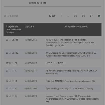
Szolgáltató Kft.
38 - 38. oldal
Előző
1
...
35
36
37
38
A bejelentés
Ügyszám
A közvetlen résztvevők
beérkezésének
dátuma
2013. 08. 05
Vj-063/2013
AGRO-TRUST Kft. kisállat eledel előállítás,
csomagolás és értékesítés üzletág Partner in Pet
Food Hungária Kft.
2013. 08. 09
Vj-066/2013
AVE Energie AG Oberösterreich Umwelt GmbH CEE
hulladék gazdálkodási üzletága ANDELTA, a.s.
2013. 11. 08
Vj-085/2013
MFB Zrt. MMBF Zrt.
2013. 11. 11
Vj-087/2013
REMONDIS Magyarország Holding Kft. MNV Zrt. Kun
Hulladék Kft.
2013. 11. 13
Vj-088/2013
MNV Zrt. MAHART PassNave Személyhajózási Kft.
2013. 11. 25
Vj-094/2013
Agrotec Magyarország Kft. New Holland Üzletág
2013. 11. 29
Vj-099/2013
Danube Truck Magyarország Kft. Pappas Auto
Magyarország Kft. IVECO Magyarország Kereskedelmi
Kft.