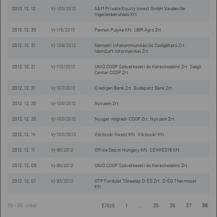
2013. 12. 12
Vj-105/2013
A&M Private Equity Invest GmbH Vaudeville
Ingatlanberuházó Kft.
2013. 12. 30
Vj-115/2013
Pannon Pulyka Kft. UBM Agro Zrt.
2012. 12. 21
Vj-109/2012
Nemzeti Infokommunikációs Szolgáltató Zrt.
IdomSoft Informatikai Zrt.
2012. 12. 21
Vj-110/2012
UNIÓ COOP Szövetkezeti és Kereskedelmi Zrt. Salgó
Center COOP Zrt.
2012. 12. 21
Vj-107/2012
Credigen Bank Zrt. Budapest Bank Zrt.
2012. 12. 20
Vj-106/2012
Nyírzem Zrt.
2012. 12. 20
Vj-103/2012
Nyugat-nógrádi-COOP Zrt. Nyírzem Zrt.
2012. 12. 14
Vj-100/2012
Vörösvár Invest Kft. Vörösvár Kft.
2012. 12. 11
Vj-96/2012
Office Depot Hungary Kft. CENKES16 Kft.
2012. 12. 05
Vj-95/2012
UNIÓ COOP Szövetkezeti és Kereskedelmi Zrt.
2012. 12. 01
Vj-93/2012
OTP Fordulat Tőkealap D-ÉG Zrt. D-ÉG Thermoset
Kft.
38 - 38. oldal
Előző
1
...
35
36
37
38