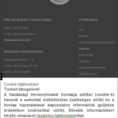
PIACI JELZÉSEKET VIZSGÁLÓ IRODA
GYORSLINKEK
telefon: +36 (1) 472-8851
GVH
e-mail: ugyfelszolgalat@gvh.hu
Árfigyelő
Minőségbiztosítási kérdőív
Visszaélés-bejelentési rendszerek
Kapcsolat
GAZDASÁGI VERSENYHIVATAL
Hirdetmények
1026 Budapest, Riadó u. 5-11.
Sajtószoba
levélcím: 1534 Budapest Pf.: 958
Szakmai felhasználóknak
telefon: +36 (1) 472-8900
Vállalkozásoknak
Fogyasztóknak
Cookie tájékoztató
Podcast
Tisztelt látogatónk!
Oldaltérkép
A Gazdasági Versenyhivatal honlapja sütiket (cookie-k)
használ a weboldal működtetése (szükséges sütik) és a
honlap használatával kapcsolatos információk gyűjtése
érdekében (statisztikai sütik). Bővebb információkért
kérjük, olvassa el
részletes tájékoztató
nkat.