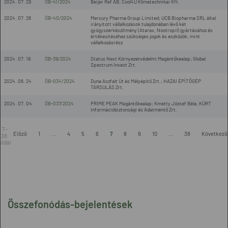
2024. 07. 29
ÖB-41/2024
Beijer Ref AB; Cool4U Klímatechnikai Kft.
2024. 07. 26
ÖB-40/2024
Mercury Pharma Group Limited; UCB Biopharma SRL által
irányított vállalkozások tulajdonában lévő két
gyógyszerkészítmény (Atarax, Nootropil) gyártásához és
értékesítéséhez szükséges jogok és eszközök, mint
vállalkozásrész
2024. 07. 19
ÖB-39/2024
Status Next Környezetvédelmi Magántőkealap; Global
Spectrum Invest Zrt.
2024. 06. 24
ÖB-034/2024
Duna Aszfalt Út és Mélyépítő Zrt.; HAZAI ÉPÍTŐGÉP
TÁRSULÁS Zrt.
2024. 07. 04
ÖB-037/2024
PRIME PEAK Magántőkealap; Kmetty József Béla; KÜRT
Információbiztonsági és Adatmentő Zrt.
7 -
Előző
1
...
4
5
6
7
8
9
10
...
38
Következő
38.
oldal
Összefonódás-bejelentések