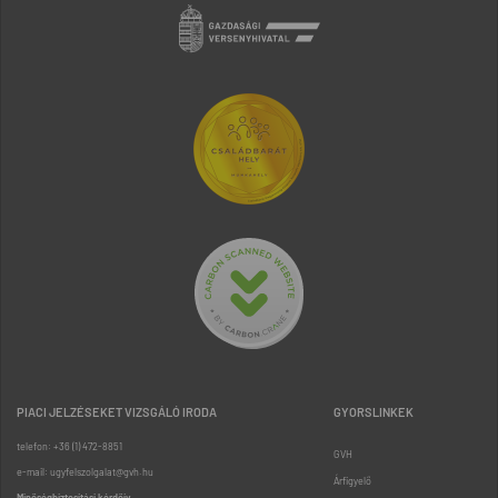
PIACI JELZÉSEKET VIZSGÁLÓ IRODA
GYORSLINKEK
telefon: +36 (1) 472-8851
GVH
e-mail: ugyfelszolgalat@gvh.hu
Árfigyelő
Minőségbiztosítási kérdőív