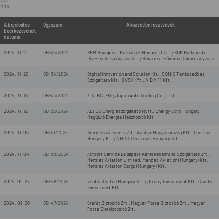
oldal
A bejelentés
Ügyszám
A közvetlen résztvevők
beérkezésének
dátuma
2024. 11. 21
ÖB-55/2024
BKM Budapesti Közművek Nonprofit Zrt.; BDK Budapesti
Dísz- és Közvilágítási Kft.; Budapest Főváros Önkormányzata
2024. 11. 20
ÖB-54/2024
Digital Innovation and Solution Kft.; SONIC Tanácsadó és
Szolgáltató Kft.; GVSX Kft.; A.B.Y.11 Kft.
2024. 11. 18
ÖB-53/2024
K.K. BCJ-84; Japan Auto Trading Co., Ltd.
2024. 11. 12
ÖB-52/2024
ALTEO Energiaszolgáltató Nyrt.; Energy Corp Hungary
Megújuló Energia Hasznosító Kft.
2024. 11. 05
ÖB-51/2024
Biery Investments Zrt.; Auchan Magyarország Kft.; Ceetrus
Hungary Kft.; NHOOD Services Hungary Kft.
2024. 11. 04
ÖB-50/2024
Airport Service Budapest Kereskedelmi és Szolgáltató Zrt.;
Menzies Aviation Limited; Menzies Aviation (Hungary) Kft.,
Menzies Aviation Cargo (Hungary) Kft.
2024. 09. 27
ÖB-48/2024
Ventas Coffee Hungary Kft.; Jumpy Investment Kft.; Caudal
Investment Kft.
2024. 09. 26
ÖB-47/2024
Gránit Biztosító Zrt.; Magyar Posta Biztosító Zrt.; Magyar
Posta Életbiztosító Zrt.