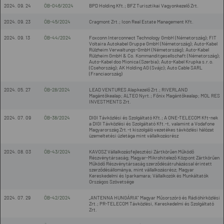
2024. 09. 24
ÖB-046/2024
BPD Holding Kft.; BFZ Turisztikai Vagyonkezelő Zrt.
2024. 09. 23
ÖB-45/2024
Cragmont Zrt.; Icon Real Estate Management Kft.
2024. 09. 13
ÖB-44/2024
Foxconn Interconnect Technology GmbH (Németország); FIT
Voltaira Autokabel Gruppe GmbH (Németország); Auto-Kabel
Rülzheim Verwaltungs-GmbH (Németország); Auto-Kabel
Rülzheim GmbH & Co. Kommanditgesellschaft (Németország);
Auto-Kabel doo Mionica (Szerbia); Auto-Kabel Krupka s.r.o.
(Csehország); AK Holding AG (Svájc); Auto Cable SARL
(Franciaország)
2024. 05. 27
ÖB-28/2024
LEAD VENTURES Alapkezelő Zrt.; RIVERLAND
Magántőkealap; ALTEO Nyrt.; Főnix Magántőkealap; MOL RES
INVESTMENTS Zrt.
2024. 07. 09
ÖB-38/2024
DIGI Távközlési és Szolgáltató Kft.; A ONE-TELECOM Kft-nek
a DIGI Távközlési és Szolgáltató Kft.-t, valamint a Vodafone
Magyarország Zrt.-t kiszolgáló vezetékes távközlési hálózat
üzemeltetési üzletága mint vállalkozásrész
2024. 08. 03
ÖB-43/2024
KAVOSZ Vállalkozásfejlesztési Zártkörűen Működő
Részvénytársaság; Magyar-Mikrohitelező Központ Zártkörűen
Működő Részvénytársaság szerződésátruházással érintett
szerződésállománya, mint vállalkozásrész; Magyar
Kereskedelmi és Iparkamara; Vállalkozók és Munkáltatók
Országos Szövetsége
2024. 07. 29
ÖB-42/2024
„ANTENNA HUNGÁRIA” Magyar Műsorszóró és Rádióhírközlési
Zrt.; PR-TELECOM Távközlési, Kereskedelmi és Szolgáltató
Zrt.