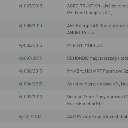
Vj-063/2013
AGRO-TRUST Kft. kisállat elede
Pet Food Hungária Kft.
Vj-066/2013
AVE Energie AG Oberösterreic
ANDELTA, a.s.
Vj-085/2013
MFB Zrt. MMBF Zrt.
Vj-087/2013
REMONDIS Magyarország Holding
Vj-088/2013
MNV Zrt. MAHART PassNave Sze
Vj-094/2013
Agrotec Magyarország Kft. Ne
Vj-099/2013
Danube Truck Magyarország Kf
Kereskedelmi Kft.
Vj-105/2013
A&M Private Equity Invest Gmb