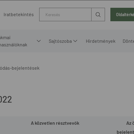
Kereső
Iratbetekintés
Oldaltérk
akmai
Sajtószoba
Hirdetmények
Dönt
lhasználóknak
ódás-bejelentések
022
A közvetlen résztvevők
Az 
bejelen