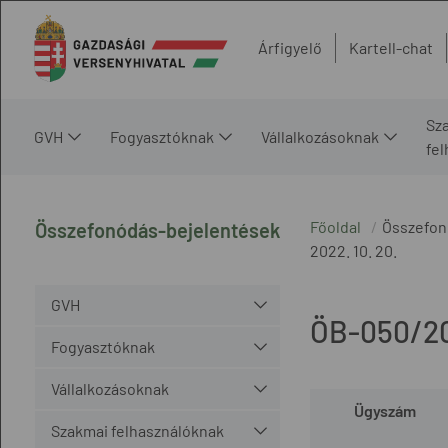
Árfigyelő
Kartell-chat
Sz
GVH
Fogyasztóknak
Vállalkozásoknak
fe
Főoldal
Összefon
Összefonódás-bejelentések
2022. 10. 20.
GVH
ÖB-050/2
Fogyasztóknak
Vállalkozásoknak
Ügyszám
Szakmai felhasználóknak