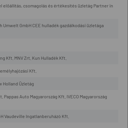
l előállítás, csomagolás és értékesítés üzletág Partner in
h Umwelt GmbH CEE hulladék gazdálkodási üzletága
 Kft. MNV Zrt. Kun Hulladék Kft.
mélyhajózási Kft.
w Holland Üzletág
t. Pappas Auto Magyarország Kft. IVECO Magyarország
H Vaudeville Ingatlanberuházó Kft.