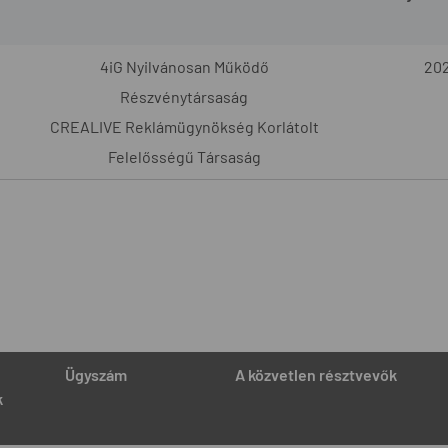
4iG Nyilvánosan Működő
202
Részvénytársaság
CREALIVE Reklámügynökség Korlátolt
Felelősségű Társaság
Ügyszám
A közvetlen résztvevők
k