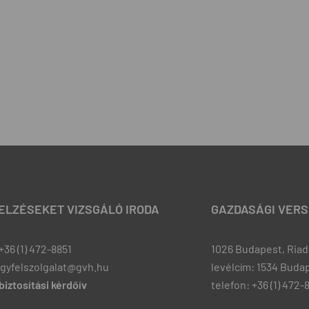
JELZÉSEKET VIZSGÁLÓ IRODA
GAZDASÁGI VERS
+36 (1) 472-8851
1026 Budapest, Riadó
ugyfelszolgalat@gvh.hu
levélcím: 1534 Budap
iztosítási kérdőív
telefon: +36 (1) 472-