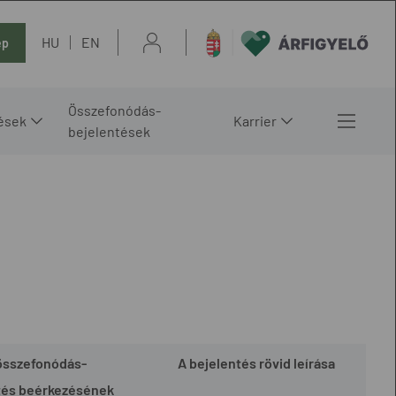
HU
EN
ép
Összefonódás-
ések
Karrier
bejelentések
összefonódás-
A bejelentés rövid leírása
tés beérkezésének