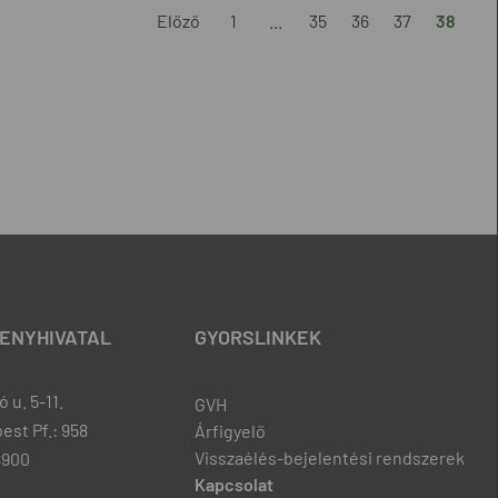
Előző
1
...
35
36
37
38
ENYHIVATAL
GYORSLINKEK
 u. 5-11.
GVH
est Pf.: 958
Árfigyelő
Visszaélés-bejelentési rendszerek
8900
Kapcsolat