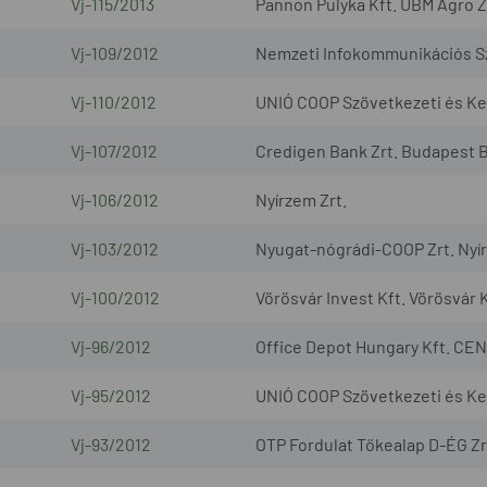
Vj-115/2013
Pannon Pulyka Kft. UBM Agro Z
Vj-109/2012
Nemzeti Infokommunikációs Szo
Vj-110/2012
UNIÓ COOP Szövetkezeti és Ker
Vj-107/2012
Credigen Bank Zrt. Budapest B
Vj-106/2012
Nyírzem Zrt.
Vj-103/2012
Nyugat-nógrádi-COOP Zrt. Nyír
Vj-100/2012
Vörösvár Invest Kft. Vörösvár K
Vj-96/2012
Office Depot Hungary Kft. CEN
Vj-95/2012
UNIÓ COOP Szövetkezeti és Ke
Vj-93/2012
OTP Fordulat Tőkealap D-ÉG Zr