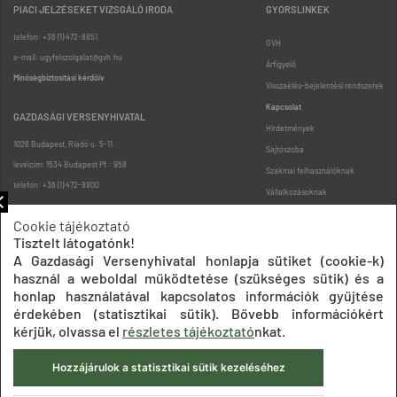
PIACI JELZÉSEKET VIZSGÁLÓ IRODA
GYORSLINKEK
telefon: +36 (1) 472-8851
GVH
e-mail: ugyfelszolgalat@gvh.hu
Árfigyelő
Minőségbiztosítási kérdőív
Visszaélés-bejelentési rendszerek
Kapcsolat
GAZDASÁGI VERSENYHIVATAL
Hirdetmények
1026 Budapest, Riadó u. 5-11.
Sajtószoba
levélcím: 1534 Budapest Pf.: 958
Szakmai felhasználóknak
telefon: +36 (1) 472-8900
Vállalkozásoknak
Fogyasztóknak
Cookie tájékoztató
Podcast
Tisztelt látogatónk!
Oldaltérkép
A Gazdasági Versenyhivatal honlapja sütiket (cookie-k)
használ a weboldal működtetése (szükséges sütik) és a
honlap használatával kapcsolatos információk gyűjtése
érdekében (statisztikai sütik). Bővebb információkért
kérjük, olvassa el
részletes tájékoztató
nkat.
Hozzájárulok a statisztikai sütik kezeléséhez
Impresszum
Adatkezelési tájékoztatók
Akadálymentesítési nyilatkozat
Közadatkereső
Süti beállítások
ÁSZF