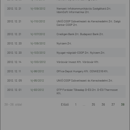
2012. 12. 21
Vj-109/2012
Nemzeti Infokommunikációs Szolgáltató Zrt.
IdomSoft Informatikai Zrt.
2012. 12. 21
Vj-110/2012
UNIÓ COOP Szövetkezeti és Kereskedelmi Zrt. Salgó
Center COOP Zrt.
2012. 12. 21
Vj-107/2012
Credigen Bank Zrt. Budapest Bank Zrt.
2012. 12. 20
Vj-106/2012
Nyírzem Zrt.
2012. 12. 20
Vj-103/2012
Nyugat-nógrádi-COOP Zrt. Nyírzem Zrt.
2012. 12. 14
Vj-100/2012
Vörösvár Invest Kft. Vörösvár Kft.
2012. 12. 11
Vj-96/2012
Office Depot Hungary Kft. CENKES16 Kft.
2012. 12. 05
Vj-95/2012
UNIÓ COOP Szövetkezeti és Kereskedelmi Zrt.
2012. 12. 01
Vj-93/2012
OTP Fordulat Tőkealap D-ÉG Zrt. D-ÉG Thermoset
Kft.
38 - 38. oldal
Előző
1
...
35
36
37
38