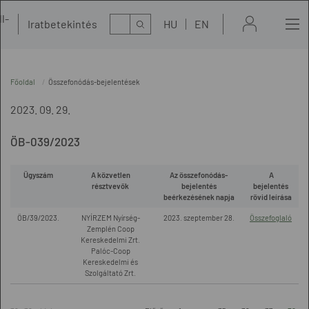
l-
Kereső
Iratbetekintés
HU
EN
t
Főoldal
Összefonódás-bejelentések
2023. 09. 29.
ÖB-039/2023
Ügyszám
A közvetlen
Az összefonódás-
A
résztvevők
bejelentés
bejelentés
beérkezésének napja
rövid leírása
ÖB/39/2023.
NYÍRZEM Nyírség-
2023. szeptember 28.
Összefoglaló
Zemplén Coop
Kereskedelmi Zrt.
Palóc-Coop
Kereskedelmi és
Szolgáltató Zrt.