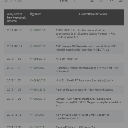
38 - 38. oldal
Előző
1
...
35
36
37
38
A bejelentés
Ügyszám
A közvetlen résztvevők
beérkezésének
dátuma
2013. 08. 05
Vj-063/2013
AGRO-TRUST Kft. kisállat eledel előállítás,
csomagolás és értékesítés üzletág Partner in Pet
Food Hungária Kft.
2013. 08. 09
Vj-066/2013
AVE Energie AG Oberösterreich Umwelt GmbH CEE
hulladék gazdálkodási üzletága ANDELTA, a.s.
2013. 11. 08
Vj-085/2013
MFB Zrt. MMBF Zrt.
2013. 11. 11
Vj-087/2013
REMONDIS Magyarország Holding Kft. MNV Zrt. Kun
Hulladék Kft.
2013. 11. 13
Vj-088/2013
MNV Zrt. MAHART PassNave Személyhajózási Kft.
2013. 11. 25
Vj-094/2013
Agrotec Magyarország Kft. New Holland Üzletág
2013. 11. 29
Vj-099/2013
Danube Truck Magyarország Kft. Pappas Auto
Magyarország Kft. IVECO Magyarország Kereskedelmi
Kft.
2013. 12. 12
Vj-105/2013
A&M Private Equity Invest GmbH Vaudeville
Ingatlanberuházó Kft.
2013. 12. 30
Vj-115/2013
Pannon Pulyka Kft. UBM Agro Zrt.