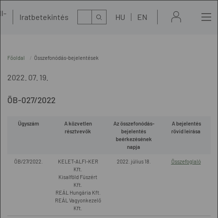
l-
Kereső
Iratbetekintés
HU
EN
t
Főoldal
Összefonódás-bejelentések
2022. 07. 19.
ÖB-027/2022
Ügyszám
A közvetlen
Az összefonódás-
A bejelentés
résztvevők
bejelentés
rövid leírása
beérkezésének
napja
ÖB/27/2022.
KELET-ALFI-KER
2022. július 18.
Összefoglaló
Kft.
Kisalföld Füszért
Kft.
REÁL Hungária Kft.
REÁL Vagyonkezelő
Kft.