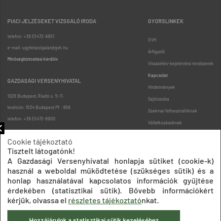
PIACI JELZÉSEKET VIZSGÁLÓ IRODA
GYORSLINKEK
telefon: +36 (1) 472-8851
GVH
e-mail: ugyfelszolgalat@gvh.hu
Árfigyelő
Minőségbiztosítási kérdőív
Visszaélés-bejelentési rendszerek
Kapcsolat
GAZDASÁGI VERSENYHIVATAL
Hirdetmények
1026 Budapest, Riadó u. 5-11.
Sajtószoba
levélcím: 1534 Budapest Pf.: 958
Szakmai felhasználóknak
telefon: +36 (1) 472-8900
Vállalkozásoknak
Fogyasztóknak
Cookie tájékoztató
Podcast
Tisztelt látogatónk!
Oldaltérkép
A Gazdasági Versenyhivatal honlapja sütiket (cookie-k)
használ a weboldal működtetése (szükséges sütik) és a
honlap használatával kapcsolatos információk gyűjtése
érdekében (statisztikai sütik). Bővebb információkért
kérjük, olvassa el
részletes tájékoztató
nkat.
Hozzájárulok a statisztikai sütik kezeléséhez