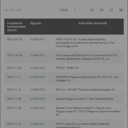
38 - 38. oldal
Előző
1
...
35
36
37
38
A bejelentés
Ügyszám
A közvetlen résztvevők
beérkezésének
dátuma
2013. 08. 05
Vj-063/2013
AGRO-TRUST Kft. kisállat eledel előállítás,
csomagolás és értékesítés üzletág Partner in Pet
Food Hungária Kft.
2013. 08. 09
Vj-066/2013
AVE Energie AG Oberösterreich Umwelt GmbH CEE
hulladék gazdálkodási üzletága ANDELTA, a.s.
2013. 11. 08
Vj-085/2013
MFB Zrt. MMBF Zrt.
2013. 11. 11
Vj-087/2013
REMONDIS Magyarország Holding Kft. MNV Zrt. Kun
Hulladék Kft.
2013. 11. 13
Vj-088/2013
MNV Zrt. MAHART PassNave Személyhajózási Kft.
2013. 11. 25
Vj-094/2013
Agrotec Magyarország Kft. New Holland Üzletág
2013. 11. 29
Vj-099/2013
Danube Truck Magyarország Kft. Pappas Auto
Magyarország Kft. IVECO Magyarország Kereskedelmi
Kft.
2013. 12. 12
Vj-105/2013
A&M Private Equity Invest GmbH Vaudeville
Ingatlanberuházó Kft.