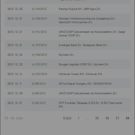
2013. 12. 30
Vj-115/2013
Pannon Pulyka Kft. UBM Agro Zrt.
2012. 12. 21
Vj-109/2012
Nemzeti Infokommunikációs Szolgáltató Zrt.
IdomSoft Informatikai Zrt.
2012. 12. 21
Vj-110/2012
UNIÓ COOP Szövetkezeti és Kereskedelmi Zrt. Salgó
Center COOP Zrt.
2012. 12. 21
Vj-107/2012
Credigen Bank Zrt. Budapest Bank Zrt.
2012. 12. 20
Vj-106/2012
Nyírzem Zrt.
2012. 12. 20
Vj-103/2012
Nyugat-nógrádi-COOP Zrt. Nyírzem Zrt.
2012. 12. 14
Vj-100/2012
Vörösvár Invest Kft. Vörösvár Kft.
2012. 12. 11
Vj-96/2012
Office Depot Hungary Kft. CENKES16 Kft.
2012. 12. 05
Vj-95/2012
UNIÓ COOP Szövetkezeti és Kereskedelmi Zrt.
2012. 12. 01
Vj-93/2012
OTP Fordulat Tőkealap D-ÉG Zrt. D-ÉG Thermoset
Kft.
38 - 38. oldal
Előző
1
...
35
36
37
38