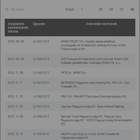
38 - 38. oldal
Előző
1
...
35
36
37
38
A bejelentés
Ügyszám
A közvetlen résztvevők
beérkezésének
dátuma
2013. 08. 05
Vj-063/2013
AGRO-TRUST Kft. kisállat eledel előállítás,
csomagolás és értékesítés üzletág Partner in Pet
Food Hungária Kft.
2013. 08. 09
Vj-066/2013
AVE Energie AG Oberösterreich Umwelt GmbH CEE
hulladék gazdálkodási üzletága ANDELTA, a.s.
2013. 11. 08
Vj-085/2013
MFB Zrt. MMBF Zrt.
2013. 11. 11
Vj-087/2013
REMONDIS Magyarország Holding Kft. MNV Zrt. Kun
Hulladék Kft.
2013. 11. 13
Vj-088/2013
MNV Zrt. MAHART PassNave Személyhajózási Kft.
2013. 11. 25
Vj-094/2013
Agrotec Magyarország Kft. New Holland Üzletág
2013. 11. 29
Vj-099/2013
Danube Truck Magyarország Kft. Pappas Auto
Magyarország Kft. IVECO Magyarország Kereskedelmi
Kft.
2013. 12. 12
Vj-105/2013
A&M Private Equity Invest GmbH Vaudeville
Ingatlanberuházó Kft.