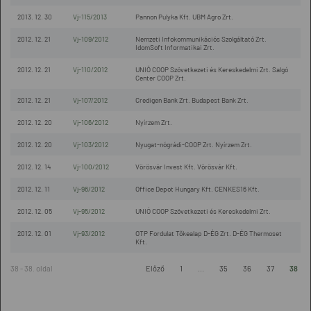
2013. 12. 30
Vj-115/2013
Pannon Pulyka Kft. UBM Agro Zrt.
2012. 12. 21
Vj-109/2012
Nemzeti Infokommunikációs Szolgáltató Zrt.
IdomSoft Informatikai Zrt.
2012. 12. 21
Vj-110/2012
UNIÓ COOP Szövetkezeti és Kereskedelmi Zrt. Salgó
Center COOP Zrt.
2012. 12. 21
Vj-107/2012
Credigen Bank Zrt. Budapest Bank Zrt.
2012. 12. 20
Vj-106/2012
Nyírzem Zrt.
2012. 12. 20
Vj-103/2012
Nyugat-nógrádi-COOP Zrt. Nyírzem Zrt.
2012. 12. 14
Vj-100/2012
Vörösvár Invest Kft. Vörösvár Kft.
2012. 12. 11
Vj-96/2012
Office Depot Hungary Kft. CENKES16 Kft.
2012. 12. 05
Vj-95/2012
UNIÓ COOP Szövetkezeti és Kereskedelmi Zrt.
2012. 12. 01
Vj-93/2012
OTP Fordulat Tőkealap D-ÉG Zrt. D-ÉG Thermoset
Kft.
38 - 38. oldal
Előző
1
...
35
36
37
38