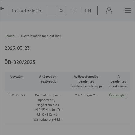
l-
Kereső
Iratbetekintés
HU
EN
t
Főoldal
Összefonódás-bejelentések
2023. 05. 23.
ÖB-020/2023
Ügyszám
A közvetlen
Az összefonódás-
A
résztvevők
bejelentés
bejelentés
beérkezésének napja
rövid leírása
ÖB/20/2023.
Central European
2023. május 23.
Összefoglaló
Opportunity II
Magántőkealap
UNIONE Holding Zrt.
UNIONE Sárvár
Szállodaprojekt Kft.