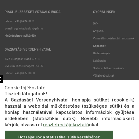
PIACI JELZÉSEKET VIZSGÁLÓ IRODA
GYORSLINKEK
telefon: +36 (1) 472-8851
GVH
e-mail: ugyfelszolgalat@gvh.hu
Árfigyelő
Minőségbiztosítási kérdőív
Visszaélés-bejelentési rendszerek
Kapcsolat
GAZDASÁGI VERSENYHIVATAL
Hirdetmények
1026 Budapest, Riadó u. 5-11.
Sajtószoba
levélcím: 1534 Budapest Pf.: 958
Szakmai felhasználóknak
telefon: +36 (1) 472-8900
Vállalkozásoknak
Fogyasztóknak
Cookie tájékoztató
Podcast
Tisztelt látogatónk!
Oldaltérkép
A Gazdasági Versenyhivatal honlapja sütiket (cookie-k)
használ a weboldal működtetése (szükséges sütik) és a
honlap használatával kapcsolatos információk gyűjtése
érdekében (statisztikai sütik). Bővebb információkért
kérjük, olvassa el
részletes tájékoztató
nkat.
Hozzájárulok a statisztikai sütik kezeléséhez