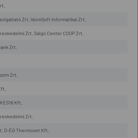
rt.
lgáltató Zrt. IdomSoft Informatikai Zrt.
eskedelmi Zrt. Salgó Center COOP Zrt.
ank Zrt.
zem Zrt.
ft.
KES16 Kft.
reskedelmi Zrt.
t. D-ÉG Thermoset Kft.