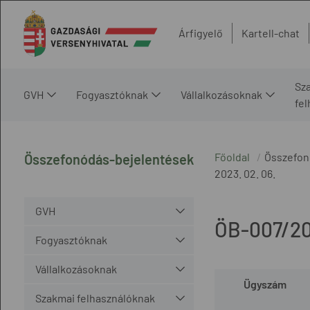
Árfigyelő
Kartell-chat
Sz
GVH
Fogyasztóknak
Vállalkozásoknak
fe
Főoldal
Összefon
Összefonódás-bejelentések
2023. 02. 06.
GVH
ÖB-007/2
Fogyasztóknak
Vállalkozásoknak
Ügyszám
Szakmai felhasználóknak