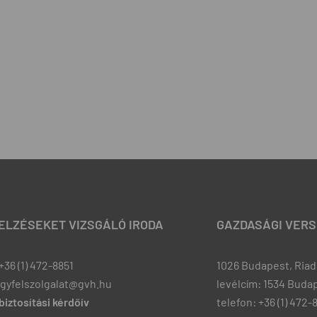
JELZÉSEKET VIZSGÁLÓ IRODA
GAZDASÁGI VERS
+36 (1) 472-8851
1026 Budapest, Riadó
ugyfelszolgalat@gvh.hu
levélcím: 1534 Budap
iztosítási kérdőív
telefon: +36 (1) 472-