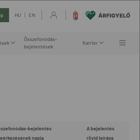
HU
EN
ép
Összefonódás-
ések
Karrier
bejelentések
sszefonódás-bejelentés
A bejelentés
eérkezésének napja
rövid leírása