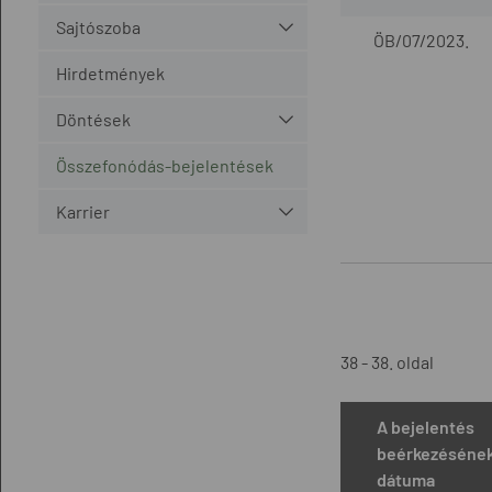
Sajtószoba
ÖB/07/2023.
Hirdetmények
Döntések
Összefonódás-bejelentések
Karrier
38 - 38. oldal
A bejelentés
beérkezéséne
dátuma