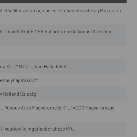
l előállítás, csomagolás és értékesítés üzletág Partner in
h Umwelt GmbH CEE hulladék gazdálkodási üzletága
 Kft. MNV Zrt. Kun Hulladék Kft.
mélyhajózási Kft.
w Holland Üzletág
t. Pappas Auto Magyarország Kft. IVECO Magyarország
H Vaudeville Ingatlanberuházó Kft.