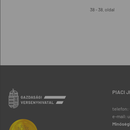
38 - 38. oldal
PIACI 
telefon: 
e-mail: 
Minőségb