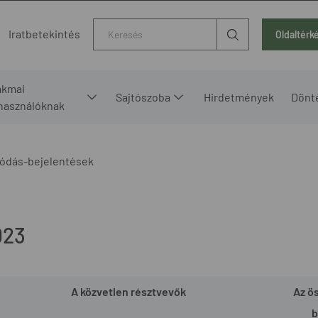
Kereső
Iratbetekintés
Oldaltérk
akmai
Sajtószoba
Hirdetmények
Dönt
lhasználóknak
ódás-bejelentések
023
A közvetlen résztvevők
Az ö
b