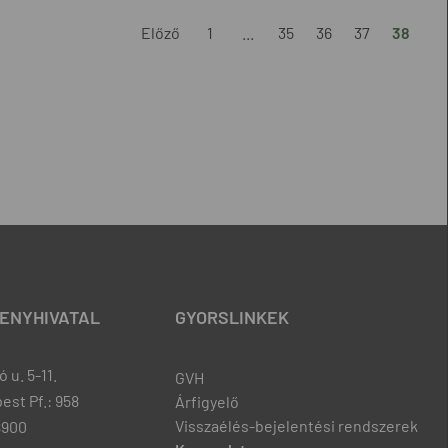
Előző
1
...
35
36
37
38
ENYHIVATAL
GYORSLINKEK
 u. 5-11.
GVH
est Pf.: 958
Árfigyelő
Visszaélés-bejelentési rendszerek
8900