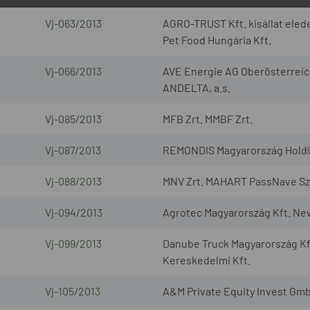
Vj-063/2013
AGRO-TRUST Kft. kisállat elede
Pet Food Hungária Kft.
Vj-066/2013
AVE Energie AG Oberösterreic
ANDELTA, a.s.
Vj-085/2013
MFB Zrt. MMBF Zrt.
Vj-087/2013
REMONDIS Magyarország Holding
Vj-088/2013
MNV Zrt. MAHART PassNave Sze
Vj-094/2013
Agrotec Magyarország Kft. Ne
Vj-099/2013
Danube Truck Magyarország Kf
Kereskedelmi Kft.
Vj-105/2013
A&M Private Equity Invest Gmb