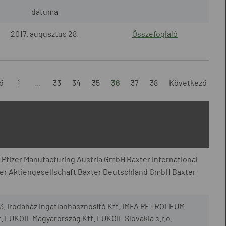
dátuma
2017. augusztus 28.
Összefoglaló
ő
1
...
33
34
35
36
37
38
Következő
s Pfizer Manufacturing Austria GmbH Baxter International
ter Aktiengesellschaft Baxter Deutschland GmbH Baxter
3. Irodaház Ingatlanhasznosító Kft. IMFA PETROLEUM
 LUKOIL Magyarország Kft. LUKOIL Slovakia s.r.o.