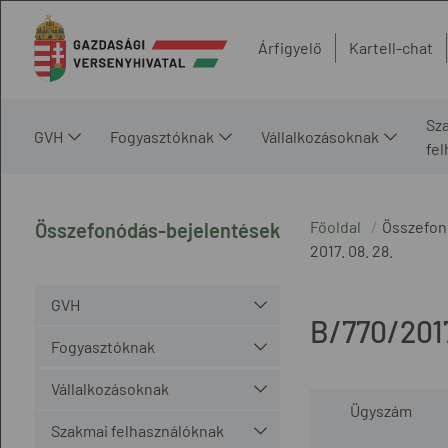
Árfigyelő
Kartell-chat
Sz
GVH
Fogyasztóknak
Vállalkozásoknak
fe
Főoldal
Összefon
Összefonódás-bejelentések
2017. 08. 28.
GVH
B/770/201
Fogyasztóknak
Vállalkozásoknak
Ügyszám
Szakmai felhasználóknak