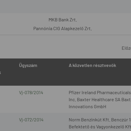
MKB Bank Zrt.
Pannónia CIG Alapkezelő Zrt.
Előz
Ügyszám
A közvetlen résztvevők
k
Vj-078/2014
Pfizer Ireland Pharmaceutical
Inc. Baxter Healthcare SA Bax
Innovations GmbH
Vj-072/2014
Norm Benzinkút Kft. Benczúr 1
Befektető és Vagyonkezelő Kft.