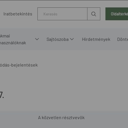
Kereső
Iratbetekintés
Oldaltérk
akmai
Sajtószoba
Hirdetmények
Dönt
lhasználóknak
ódás-bejelentések
7.
A közvetlen résztvevők