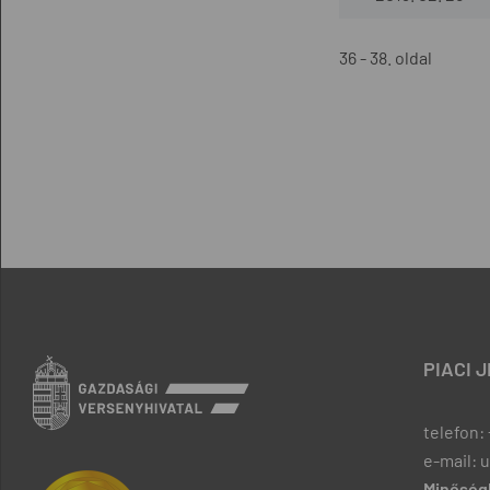
36 - 38. oldal
PIACI 
telefon: 
e-mail: 
Minőségb