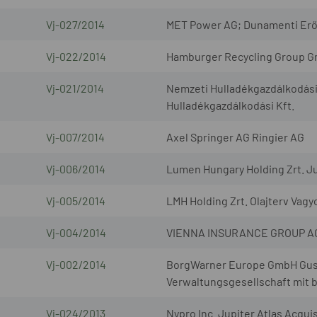
Vj-027/2014
MET Power AG; Dunamenti Erő
Vj-022/2014
Hamburger Recycling Group Gm
Vj-021/2014
Nemzeti Hulladékgazdálkodási 
Hulladékgazdálkodási Kft.
Vj-007/2014
Axel Springer AG Ringier AG
Vj-006/2014
Lumen Hungary Holding Zrt. Jul
Vj-005/2014
LMH Holding Zrt. Olajterv Vagy
Vj-004/2014
VIENNA INSURANCE GROUP AG W
Vj-002/2014
BorgWarner Europe GmbH Gust
Verwaltungsgesellschaft mit 
Vj-024/2013
Nypro Inc. Jupiter Atlas Acquis