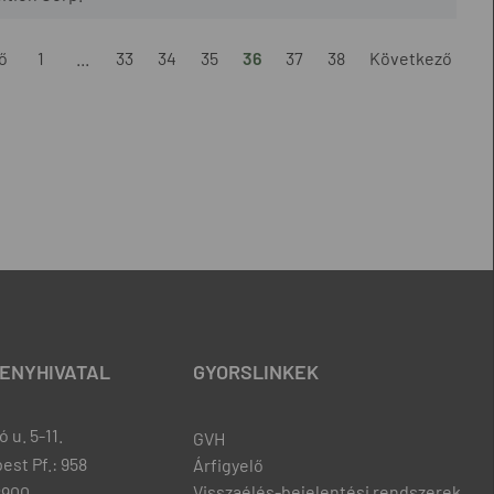
ő
1
...
33
34
35
36
37
38
Következő
ENYHIVATAL
GYORSLINKEK
 u. 5-11.
GVH
est Pf.: 958
Árfigyelő
Visszaélés-bejelentési rendszerek
8900