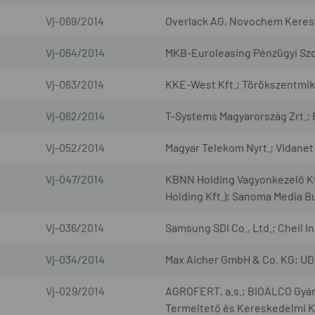
Vj-069/2014
Overlack AG, Novochem Keresk
Vj-064/2014
MKB-Euroleasing Pénzügyi Szolg
Vj-063/2014
KKE-West Kft.; Törökszentmik
Vj-062/2014
T-Systems Magyarország Zrt.; 
Vj-052/2014
Magyar Telekom Nyrt.; Vidanet 
Vj-047/2014
KBNN Holding Vagyonkezelő Kft
Holding Kft.); Sanoma Media B
Vj-036/2014
Samsung SDI Co., Ltd.; Cheil In
Vj-034/2014
Max Aicher GmbH & Co. KG; UD 
Vj-029/2014
AGROFERT, a.s.; BIOALCO Gyárt
Termeltető és Kereskedelmi K