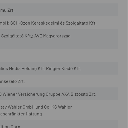
mű Zrt.
bH; SCH-Ózon Kereskedelmi és Szolgáltató Kft.
Szolgáltató Kft.; AVE Magyarország
ius Media Holding Kft. Ringier Kiadó Kft.
onkezelő Zrt.
iener Versicherung Gruppe AXA Biztosító Zrt.
av Wahler GmbH und Co. KG Wahler
beschränkter Haftung
ition Corp.