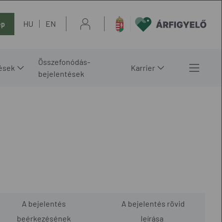
HU
EN
ép
Összefonódás-
ések
Karrier
bejelentések
A bejelentés
A bejelentés rövid
beérkezésének
leírása