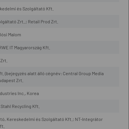
edelmi és Szolgáltató Kft.
áltató Zrt..; Retail Prod Zrt.
lósi Malom
RWE IT Magyarország Kft.
Zrt.
. (bejegyzés alatt álló cégnév: Central Group Media
udapest Zrt.
dustries Inc., Korea
Stahl Recycling Kft.
ó, Kereskedelmi és Szolgáltató Kft.; NT-Integrátor
ft.