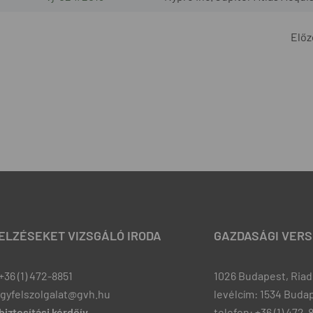
Előz
JELZÉSEKET VIZSGÁLÓ IRODA
GAZDASÁGI VERS
+36 (1) 472-8851
1026 Budapest, Riadó
ugyfelszolgalat@gvh.hu
levélcím: 1534 Budap
iztosítási kérdőív
telefon: +36 (1) 472-