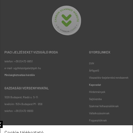
PIACI JELZÉSEKET VIZSGÁLÓ IRODA
GYORSLINKEK
telefon: +36 (1) 472-8851
GVH
e-mail: ugyfelszolgalat@gvh.hu
Árfigyelő
Minőségbiztosítási kérdőív
Visszaélés-bejelentési rendszerek
Kapcsolat
GAZDASÁGI VERSENYHIVATAL
Hirdetmények
1026 Budapest, Riadó u. 5-11.
Sajtószoba
levélcím: 1534 Budapest Pf.: 958
Szakmai felhasználóknak
telefon: +36 (1) 472-8900
Vállalkozásoknak
Fogyasztóknak
Podcast
Cookie tájékoztató