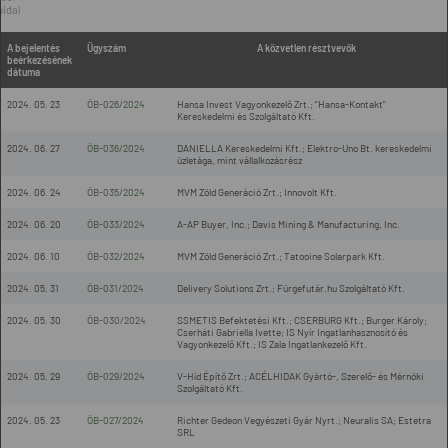
oldal
A bejelentés
Ügyszám
A közvetlen résztvevők
beérkezésének
dátuma
2024. 05. 23
ÖB-026/2024
Hansa Invest Vagyonkezelő Zrt.; "Hansa-Kontakt"
Kereskedelmi és Szolgáltató Kft.
2024. 06. 27
ÖB-036/2024
DANIELLA Kereskedelmi Kft.; Elektro-Uno Bt. kereskedelmi
üzletága, mint vállalkozásrész
2024. 06. 24
ÖB-035/2024
MVM Zöld Generáció Zrt.; Innovolt Kft.
2024. 06. 20
ÖB-033/2024
A-AP Buyer, Inc.; Davis Mining & Manufacturing, Inc.
2024. 06. 10
ÖB-032/2024
MVM Zöld Generáció Zrt.; Tatooine Solarpark Kft.
2024. 05. 31
ÖB-031/2024
Delivery Solutions Zrt.; Fürgefutár.hu Szolgáltató Kft.
2024. 05. 30
ÖB-030/2024
SSMETIS Befektetési Kft.; CSERBURG Kft.; Burger Károly;
Cserháti Gabriella Ivette; IS Nyír Ingatlanhasznosító és
Vagyonkezelő Kft.; IS Zala Ingatlankezelő Kft.
2024. 05. 29
ÖB-029/2024
V-Híd Építő Zrt.; ACÉLHIDAK Gyártó-, Szerelő- és Mérnöki
Szolgáltató Kft.
2024. 05. 23
ÖB-027/2024
Richter Gedeon Vegyészeti Gyár Nyrt.; Neuralis SA; Estetra
SRL