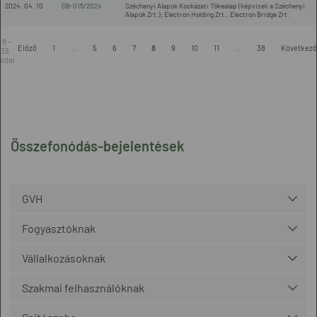
2024. 04. 10
ÖB-015/2024
Széchenyi Alapok Kockázati Tőkealap (képviseli a Széchenyi
Alapok Zrt.); Electron Holding Zrt., Electron Bridge Zrt.
8 -
Előző
1
...
5
6
7
8
9
10
11
...
38
Következő
38.
oldal
Összefonódás-bejelentések
GVH
Fogyasztóknak
Vállalkozásoknak
Szakmai felhasználóknak