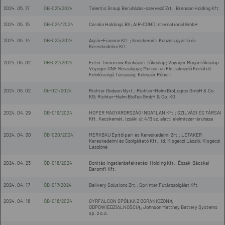
2024. 05. 17
ÖB-025/2024
Talentis Group Beruházás-szervező Zrt.; Brendon Holding Kft.
2024. 05. 15
ÖB-024/2024
Carolin Holdings BV; AIR-COND International GmbH
2024. 05. 14
ÖB-023/2024
Agrár-Finance Kft.; Kecskeméti Konzervgyártó és
Kereskedelmi Kft.
2024. 05. 02
ÖB-022/2024
Enter Tomorrow Kockázati Tőkealap; Voyager Magántőkealap
Voyager ONE Részalapja; Mercarius Flottakezelő Korlátolt
Felelősségű Társaság; Koleszár Róbert
2024. 05. 02
Öb-021/2024
Richter Gedeon Nyrt.; Richter-Helm BioLogics GmbH & Co.
KG; Richter-Helm BioTec GmbH & Co. KG
2024. 04. 29
ÖB-019/2024
HOFER MAGYARORSZÁG INGATLAN Kft.; SZILVÁSI ÉS TÁRSAI
Kft. Kecskemét, Izsáki út 4/B sz. alatti élelmiszer-áruháza
2024. 04. 30
ÖB-020/2024
MERKBAU Építőipari és Kereskedelmi Zrt.; LÉTAKER
Kereskedelmi és Szolgáltató Kft., id. Kisgéczi László; Kisgéczi
Lászlóné
2024. 04. 23
ÖB-018/2024
Bonitás Ingatlanbefektetési Holding Kft.; Észak-Bácskai
Baromfi Kft.
2024. 04. 17
ÖB-017/2024
Delivery Solutions Zrt.; Sprinter Futárszolgálat Kft.
2024. 04. 16
ÖB-016/2024
GYRFALCON SPÓŁKA Z OGRANICZONĄ
ODPOWIEDZIALNOŚCIĄ; Johnson Matthey Battery Systems
sp. z o.o.