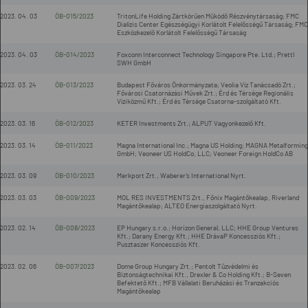
2023. 04. 03
ÖB-015/2023
TritonLife Holding Zártkörűen Működő Részvénytársaság; FMC
Dialízis Center Egészségügyi Korlátolt Felelősségű Társaság; FMC
Eszközkezelő Korlátolt Felelősségű Társaság
2023. 04. 03
ÖB-014/2023
Foxconn Interconnect Technology Singapore Pte. Ltd.; Prettl
SWH GmbH
2023. 03. 24
ÖB-013/2023
Budapest Főváros Önkormányzata; Veolia Víz Tanácsadó Zrt.;
Fővárosi Csatornázási Művek Zrt.; Érd és Térsége Regionális
Víziközmű Kft.; Érd és Térsége Csatorna-szolgáltató Kft.
2023. 03. 16
ÖB-012/2023
KETER Investments Zrt.; ALPUT Vagyonkezelő Kft.
2023. 03. 14
ÖB-011/2023
Magna International Inc.; Magna US Holding; MAGNA Metalforming
GmbH; Veoneer US HoldCo, LLC; Veoneer Foreign HoldCo AB
2023. 03. 09
ÖB-010/2023
Merkport Zrt., Waberer’s International Nyrt.
2023. 03. 03
ÖB-009/2023
MOL RES INVESTMENTS Zrt., Főnix Magántőkealap, Riverland
Magántőkealap; ALTEO Energiaszolgáltató Nyrt.
2023. 02. 14
ÖB-008/2023
EP Hungary s.r.o.; Horizon General, LLC; HHE Group Ventures
Kft.; Darany Energy Kft.; HHE DrávaP Koncessziós Kft.;
Pusztaszer Koncessziós Kft.
2023. 02. 06
ÖB-007/2023
Dome Group Hungary Zrt.; Pentolt Tűzvédelmi és
Biztonságtechnikai Kft., Drexler & Co Holding Kft.; B-Seven
Befektető Kft.; MFB Vállalati Beruházási és Tranzakciós
Magántőkealap