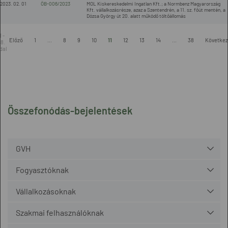
2023. 02. 01
ÖB-006/2023
MOL Kiskereskedelmi Ingatlan Kft.; a Normbenz Magyarország
Kft. vállalkozásrésze, azaz a Szentendrén, a 11. sz. főút mentén, a
Dózsa György út 20. alatt működő töltőállomás
1 -
Előző
1
...
8
9
10
11
12
13
14
...
38
Követke
8.
dal
Összefonódás-bejelentések
GVH
Fogyasztóknak
Vállalkozásoknak
Szakmai felhasználóknak