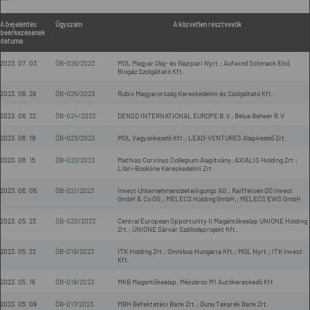
A bejelentés
Ügyszám
A közvetlen résztvevők
beérkezésének
dátuma
2023. 07. 03
ÖB-026/2023
MOL Magyar Olaj- és Gázipari Nyrt.; Aufwind Schmack Első
Biogáz Szolgáltató Kft.
2023. 06. 28
ÖB-025/2023
Rubix Magyarország Kereskedelmi és Szolgáltató Kft.
2023. 06. 22
ÖB-024/2023
DENSO INTERNATIONAL EUROPE B.V.; Belua Beheer B.V
2023. 06. 19
ÖB-023/2023
MOL Vagyonkezelő Kft.; LEAD-VENTURES Alapkezelő Zrt.
2023. 06. 15
ÖB-022/2023
Mathias Corvinus Collegium Alapítvány; AXIALIS Holding Zrt.;
Libri-Bookline Kereskedelmi Zrt.
2023. 06. 06
ÖB-021/2023
Invest Unternehmensbeteiligungs AG,; Raiffeisen OÖ Invest
GmbH & Co OG,; MELECS Holding GmbH,; MELECS EWS GmbH
2023. 05. 23
ÖB-020/2023
Central European Opportunity II Magántőkealap UNIONE Holding
Zrt.; UNIONE Sárvár Szállodaprojekt Kft.
2023. 05. 22
ÖB-019/2023
ITK Holding Zrt., Omnibus Hungária Kft.; MOL Nyrt.; ITK Invest
Kft.
2023. 05. 16
ÖB-018/2023
MKB Magántőkealap; Mészáros M1 Autókereskedő Kft
2023. 05. 08
ÖB-017/2023
MBH Befektetési Bank Zrt.; Duna Takarék Bank Zrt.