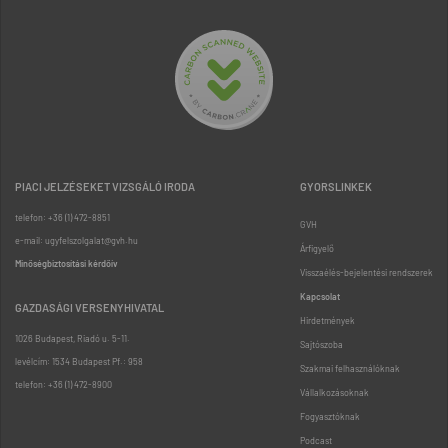
PIACI JELZÉSEKET VIZSGÁLÓ IRODA
GYORSLINKEK
telefon: +36 (1) 472-8851
GVH
e-mail: ugyfelszolgalat@gvh.hu
Árfigyelő
Minőségbiztosítási kérdőív
Visszaélés-bejelentési rendszerek
Kapcsolat
GAZDASÁGI VERSENYHIVATAL
Hirdetmények
1026 Budapest, Riadó u. 5-11.
Sajtószoba
levélcím: 1534 Budapest Pf.: 958
Szakmai felhasználóknak
telefon: +36 (1) 472-8900
Vállalkozásoknak
Fogyasztóknak
Podcast