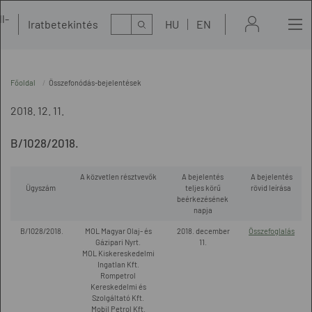
l-
Kereső
Iratbetekintés
HU
EN
t
Főoldal
Összefonódás-bejelentések
2018. 12. 11.
B/1028/2018.
A közvetlen résztvevők
A bejelentés
A bejelentés
Ügyszám
teljes körű
rövid leírása
beérkezésének
napja
B/1028/2018.
MOL Magyar Olaj- és
2018. december
Összefoglalás
Gázipari Nyrt.
11.
MOL Kiskereskedelmi
Ingatlan Kft.
Rompetrol
Kereskedelmi és
Szolgáltató Kft.
Mobil Petrol Kft.