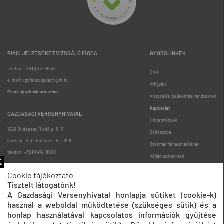
PIACI JELZÉSEKET VIZSGÁLÓ IRODA
GYORSLINKEK
telefon: +36 (1) 472-8851
GVH
e-mail: ugyfelszolgalat@gvh.hu
Árfigyelő
Minőségbiztosítási kérdőív
Visszaélés-bejelentési rendszerek
Kapcsolat
GAZDASÁGI VERSENYHIVATAL
Hirdetmények
1026 Budapest, Riadó u. 5-11.
Sajtószoba
levélcím: 1534 Budapest Pf.: 958
Szakmai felhasználóknak
telefon: +36 (1) 472-8900
Vállalkozásoknak
Fogyasztóknak
Cookie tájékoztató
Podcast
Tisztelt látogatónk!
Oldaltérkép
A Gazdasági Versenyhivatal honlapja sütiket (cookie-k)
használ a weboldal működtetése (szükséges sütik) és a
honlap használatával kapcsolatos információk gyűjtése