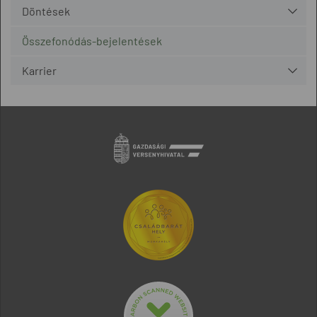
Döntések
Összefonódás-bejelentések
Karrier