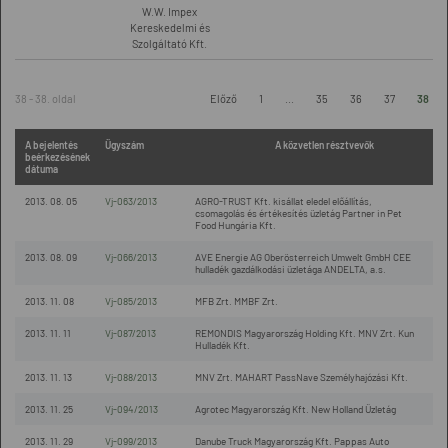
W.W. Impex
Kereskedelmi és
Szolgáltató Kft.
38 - 38. oldal
Előző
1
...
35
36
37
38
A bejelentés
Ügyszám
A közvetlen résztvevők
beérkezésének
dátuma
2013. 08. 05
Vj-063/2013
AGRO-TRUST Kft. kisállat eledel előállítás,
csomagolás és értékesítés üzletág Partner in Pet
Food Hungária Kft.
2013. 08. 09
Vj-066/2013
AVE Energie AG Oberösterreich Umwelt GmbH CEE
hulladék gazdálkodási üzletága ANDELTA, a.s.
2013. 11. 08
Vj-085/2013
MFB Zrt. MMBF Zrt.
2013. 11. 11
Vj-087/2013
REMONDIS Magyarország Holding Kft. MNV Zrt. Kun
Hulladék Kft.
2013. 11. 13
Vj-088/2013
MNV Zrt. MAHART PassNave Személyhajózási Kft.
2013. 11. 25
Vj-094/2013
Agrotec Magyarország Kft. New Holland Üzletág
2013. 11. 29
Vj-099/2013
Danube Truck Magyarország Kft. Pappas Auto