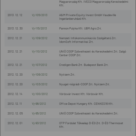
Magyarország Kft. IVECO Magyarország Kereskedelmi
Kft.
2013. 12. 12
Vj-105/2013
A&M Private Equity Invest GmbH Vaudeville
Ingatlanberuházó Kft.
2013. 12. 30
Vj-115/2013
Pannon Pulyka Kft. UBM Agro Zrt.
2012. 12. 21
Vj-109/2012
Nemzeti Infokommunikációs Szolgáltató Zrt.
IdomSoft Informatikai Zrt.
2012. 12. 21
Vj-110/2012
UNIÓ COOP Szövetkezeti és Kereskedelmi Zrt. Salgó
Center COOP Zrt.
2012. 12. 21
Vj-107/2012
Credigen Bank Zrt. Budapest Bank Zrt.
2012. 12. 20
Vj-106/2012
Nyírzem Zrt.
2012. 12. 20
Vj-103/2012
Nyugat-nógrádi-COOP Zrt. Nyírzem Zrt.
2012. 12. 14
Vj-100/2012
Vörösvár Invest Kft. Vörösvár Kft.
2012. 12. 11
Vj-96/2012
Office Depot Hungary Kft. CENKES16 Kft.
2012. 12. 05
Vj-95/2012
UNIÓ COOP Szövetkezeti és Kereskedelmi Zrt.
2012. 12. 01
Vj-93/2012
OTP Fordulat Tőkealap D-ÉG Zrt. D-ÉG Thermoset
Kft.