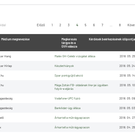
oldal
Előző
1
2
3
4
5
6
7
...
8
Köve
Médium megnevezése
Megkeresés
Kérdések beérkezésének időpontja
tárgya és a
GVH válasza
yar Hang
Malév GH-Celebi vizsgálat állása
2018. 05. 25
ar Hírlap
Készlethiányok
2018. 05. 24
.hu
Spar pontgyűjtő akció
2018. 05. 14
.hu
Mága Zoltán FB- oldalának like-jai ügyében
2018. 05. 10
folyik-e eljárás
ggazdaság
Vodafone-UPC fúzió
2018. 05. 09
ggazdaság
BankAdat-ügy állása
2018. 05. 03
elő
Árkartell a műtrágyapiacon
2018. 04. 27
x
Árkartell a műtrágyapiacon
2018. 04. 25