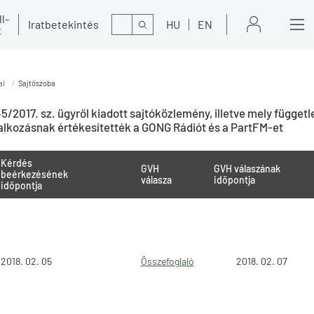
l-
Kereső
Iratbetekintés
HU
EN
t
al
Sajtószoba
5/2017. sz. ügyről kiadott sajtóközlemény, illetve mely függetl
lalkozásnak értékesítették a GONG Rádiót és a PartFM-et
Kérdés
GVH
GVH válaszának
beérkezésének
válasza
időpontja
időpontja
2018. 02. 05
Összefoglaló
2018. 02. 07