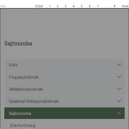
oldal
Előző
1
2
3
4
5
6
7
...
8
Köve
Sajtószoba
GVH
Fogyasztóknak
Vállalkozásoknak
Szakmai felhasználóknak
Sajtószoba
Elérhetőség