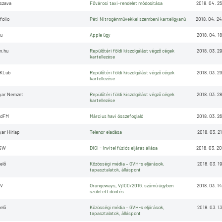
szava
Fővárosi taxi-rendelet módosítása
2018. 04. 25
folio
Péti Nitrogénművekkel szembeni kartellgyanú
2018. 04. 24
u
Apple ügy
2018. 04. 18
m.hu
Repülőtéri földi kiszolgálást végző cégek
2018. 03. 29
kartellezése
KLub
Repülőtéri földi kiszolgálást végző cégek
2018. 03. 29
kartellezése
yar Nemzet
Repülőtéri földi kiszolgálást végző cégek
2018. 03. 28
kartellezése
ndFM
Március havi összefoglaló
2018. 03. 26
ar Hírlap
Telenor eladása
2018. 03. 21
SW
DIGI - Invitel fúziós eljárás állása
2018. 03. 20
elő
Közösségi média – GVH-s eljárások,
2018. 03. 19
tapasztalatok, álláspont
TV
Orangeways, Vj100/2016. számú ügyben
2018. 03. 14
született döntés
elő
Közösségi média – GVH-s eljárások,
2018. 03. 13
tapasztalatok, álláspont