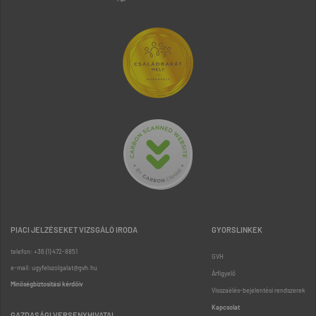
PIACI JELZÉSEKET VIZSGÁLÓ IRODA
GYORSLINKEK
telefon: +36 (1) 472-8851
GVH
e-mail: ugyfelszolgalat@gvh.hu
Árfigyelő
Minőségbiztosítási kérdőív
Visszaélés-bejelentési rendszerek
Kapcsolat
GAZDASÁGI VERSENYHIVATAL