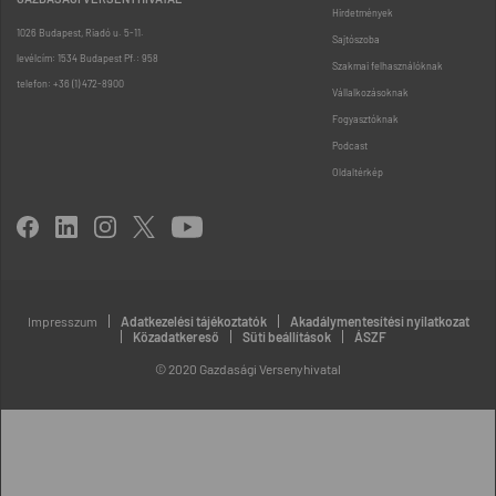
Hirdetmények
1026 Budapest, Riadó u. 5-11.
Sajtószoba
levélcím: 1534 Budapest Pf.: 958
Szakmai felhasználóknak
telefon: +36 (1) 472-8900
Vállalkozásoknak
Fogyasztóknak
Podcast
Oldaltérkép
Impresszum
Adatkezelési tájékoztatók
Akadálymentesítési nyilatkozat
Közadatkereső
Süti beállítások
ÁSZF
© 2020 Gazdasági Versenyhivatal