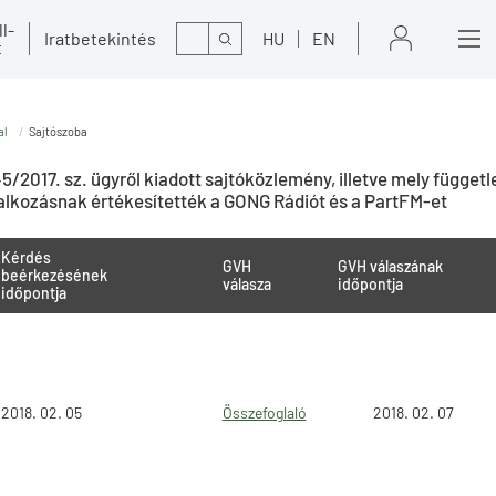
l-
Kereső
Iratbetekintés
HU
EN
t
al
Sajtószoba
5/2017. sz. ügyről kiadott sajtóközlemény, illetve mely függetl
lalkozásnak értékesítették a GONG Rádiót és a PartFM-et
Kérdés
GVH
GVH válaszának
beérkezésének
válasza
időpontja
időpontja
2018. 02. 05
Összefoglaló
2018. 02. 07