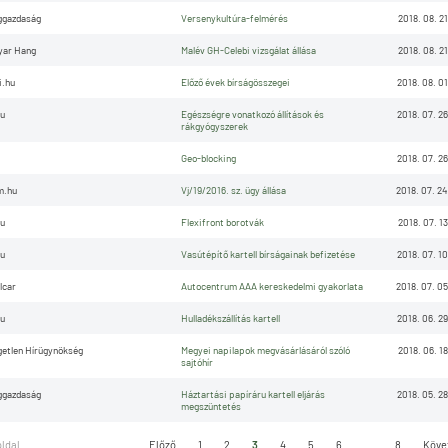
ggazdaság
Versenykultúra-felmérés
2018. 08. 21
yar Hang
Malév GH-Celebi vizsgálat állása
2018. 08. 21
.hu
Előző évek bírságösszegei
2018. 08. 01
u
Egészségre vonatkozó állítások és
2018. 07. 26
rákgyógyszerek
Geo-blocking
2018. 07. 26
m.hu
Vj/19/2016. sz. ügy állása
2018. 07. 24
u
Flexifront borotvák
2018. 07. 13
u
Vasútépítő kartell bírságainak befizetése
2018. 07. 10
lcar
Autocentrum AAA kereskedelmi gyakorlata
2018. 07. 05
u
Hulladékszállítás kartell
2018. 06. 29
etlen Hírügynökség
Megyei napilapok megvásárlásáról szóló
2018. 06. 18
sajtóhír
ggazdaság
Háztartási papíráru kartell eljárás
2018. 05. 28
megszüntetés
oldal
Előző
1
2
3
4
5
6
...
8
Köve