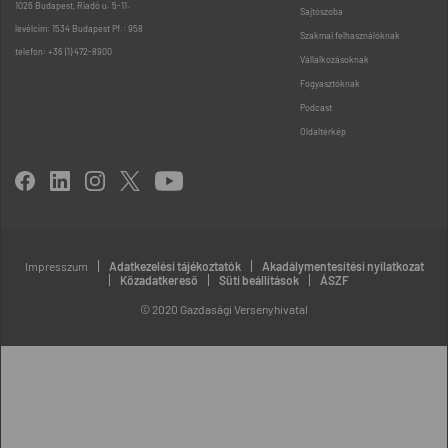
1026 Budapest, Riadó u. 5-11.
Sajtószoba
levélcím: 1534 Budapest Pf.: 958
Szakmai felhasználóknak
telefon: +36 (1) 472-8900
Vállalkozásoknak
Fogyasztóknak
Podcast
Oldaltérkép
Impresszum
Adatkezelési tájékoztatók
Akadálymentesítési nyilatkozat
Közadatkereső
Süti beállítások
ÁSZF
© 2020 Gazdasági Versenyhivatal