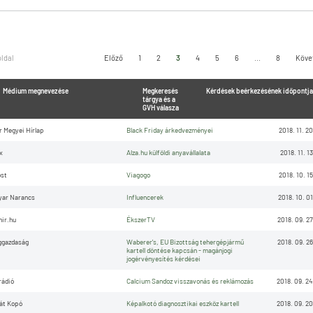
oldal
Előző
1
2
3
4
5
6
...
8
Köve
Médium megnevezése
Megkeresés
Kérdések beérkezésének időpontja
tárgya és a
GVH válasza
r Megyei Hírlap
Black Friday árkedvezményei
2018. 11. 20
x
Alza.hu külföldi anyavállalata
2018. 11. 13
st
Viagogo
2018. 10. 15
yar Narancs
Influencerek
2018. 10. 01
hir.hu
ÉkszerTV
2018. 09. 27
ggazdaság
Waberer's, EU Bizottság tehergépjármű
2018. 09. 26
kartell döntése kapcsán - magánjogi
jogérvényesítés kérdései
rádió
Calcium Sandoz visszavonás és reklámozás
2018. 09. 24
át Kopó
Képalkotó diagnosztikai eszköz kartell
2018. 09. 20