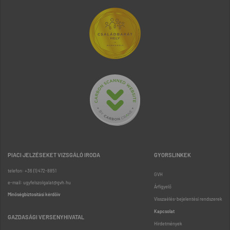
PIACI JELZÉSEKET VIZSGÁLÓ IRODA
GYORSLINKEK
telefon: +36 (1) 472-8851
GVH
e-mail: ugyfelszolgalat@gvh.hu
Árfigyelő
Minőségbiztosítási kérdőív
Visszaélés-bejelentési rendszerek
Kapcsolat
GAZDASÁGI VERSENYHIVATAL
Hirdetmények