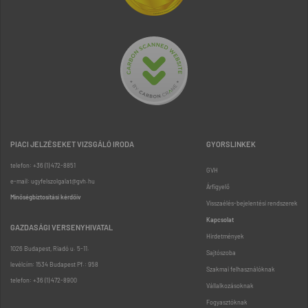
PIACI JELZÉSEKET VIZSGÁLÓ IRODA
GYORSLINKEK
telefon: +36 (1) 472-8851
GVH
e-mail: ugyfelszolgalat@gvh.hu
Árfigyelő
Minőségbiztosítási kérdőív
Visszaélés-bejelentési rendszerek
Kapcsolat
GAZDASÁGI VERSENYHIVATAL
Hirdetmények
1026 Budapest, Riadó u. 5-11.
Sajtószoba
levélcím: 1534 Budapest Pf.: 958
Szakmai felhasználóknak
telefon: +36 (1) 472-8900
Vállalkozásoknak
Fogyasztóknak