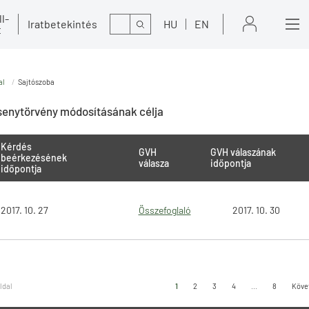
l-
Kereső
Iratbetekintés
HU
EN
t
al
Sajtószoba
senytörvény módosításának célja
Kérdés
GVH
GVH válaszának
beérkezésének
válasza
időpontja
időpontja
2017. 10. 27
Összefoglaló
2017. 10. 30
oldal
1
2
3
4
...
8
Köve