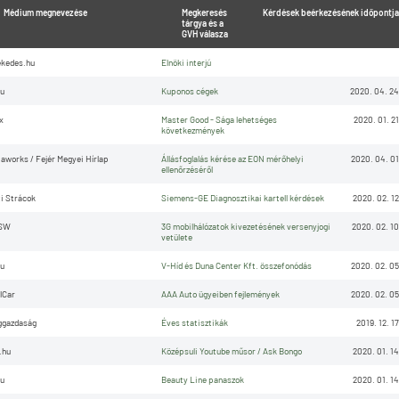
Médium megnevezése
Megkeresés
Kérdések beérkezésének időpontja
tárgya és a
GVH válasza
kedes.hu
Elnöki interjú
u
Kuponos cégek
2020. 04. 24
x
Master Good - Sága lehetséges
2020. 01. 21
következmények
aworks / Fejér Megyei Hírlap
Állásfoglalás kérése az EON mérőhelyi
2020. 04. 01
ellenőrzéséről
i Strácok
Siemens-GE Diagnosztikai kartell kérdések
2020. 02. 12
SW
3G mobilhálózatok kivezetésének versenyjogi
2020. 02. 10
vetülete
u
V-Híd és Duna Center Kft. összefonódás
2020. 02. 05
lCar
AAA Auto ügyeiben fejlemények
2020. 02. 05
ggazdaság
Éves statisztikák
2019. 12. 17
.hu
Középsuli Youtube műsor / Ask Bongo
2020. 01. 14
u
Beauty Line panaszok
2020. 01. 14