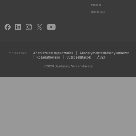
Podcast
Oldaltérkép
Impresszum
Adatkezelési tájékoztatók
Akadálymentesítési nyilatkozat
Közadatkereső
Süti beállítások
ÁSZF
© 2020 Gazdasági Versenyhivatal