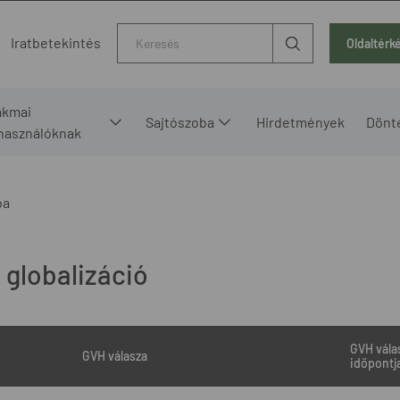
Kereső
Iratbetekintés
Oldaltérk
akmai
Sajtószoba
Hirdetmények
Dönt
lhasználóknak
ba
 globalizáció
GVH vála
GVH válasza
időpontj