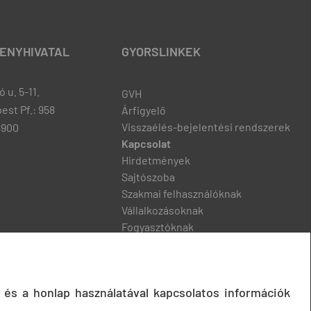
ENYHIVATAL
GYORSLINKEK
 u. 5-11.
GVH
est Pf.: 958
Árfigyelő
Visszaélés-bejelentési rendszerek
8900
Kapcsolat
Hirdetmények
Sajtószoba
Szakmai felhasználóknak
Vállalkozásoknak
Fogyasztóknak
Podcast
 és a honlap használatával kapcsolatos információk