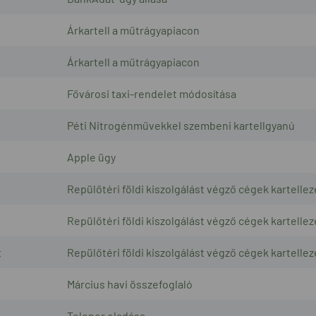
Árkartell a műtrágyapiacon
Árkartell a műtrágyapiacon
Fővárosi taxi-rendelet módosítása
Péti Nitrogénművekkel szembeni kartellgyanú
Apple ügy
Repülőtéri földi kiszolgálást végző cégek kartelle
Repülőtéri földi kiszolgálást végző cégek kartelle
t
Repülőtéri földi kiszolgálást végző cégek kartelle
Március havi összefoglaló
Telenor eladása