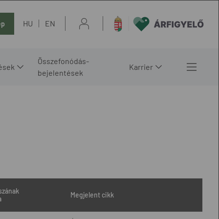
HU
EN
ép
Összefonódás-
ések
Karrier
bejelentések
szának
Megjelent cikk
a