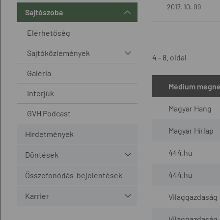
2017. 10. 09
Sajtószoba
Elérhetőség
Sajtóközlemények
4 - 8. oldal
Galéria
Médium megne
Interjúk
Magyar Hang
GVH Podcast
Magyar Hírlap
Hirdetmények
444.hu
Döntések
444.hu
Összefonódás-bejelentések
Karrier
Világgazdaság
Világgazdaság