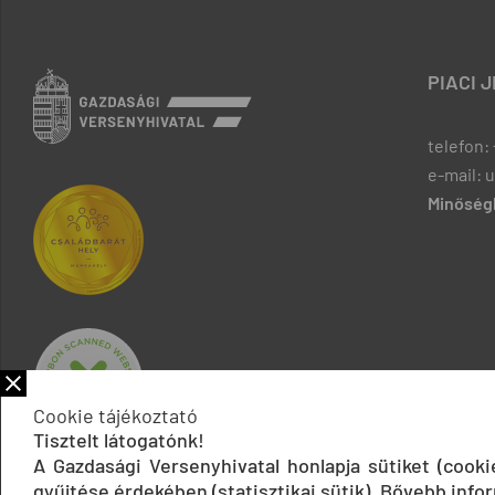
PIACI 
telefon: 
e-mail: 
Minőségb
Cookie tájékoztató
Tisztelt látogatónk!
A Gazdasági Versenyhivatal honlapja sütiket (cook
gyűjtése érdekében (statisztikai sütik). Bővebb infor