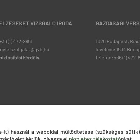
JELZÉSEKET VIZSGÁLÓ IRODA
GAZDASÁGI VERS
+36 (1) 472-8851
1026 Budapest, Riadó
ugyfelszolgalat@gvh.hu
levélcím: 1534 Budap
iztosítási kérdőív
telefon: +36 (1) 472-
ie-k) használ a weboldal működtetése (szükséges sütik)
mációkért kérjük, olvassa el
részletes tájékoztató
nkat.