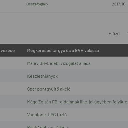
Összefoglaló
2017. 10. 
Előző
vezése
Megkeresés tárgya és a GVH válasza
Malév GH-Celebi vizsgálat állása
Készlethiányok
Spar pontgyűjtő akció
Mága Zoltán FB- oldalának like-jai ügyében folyik-e 
Vodafone-UPC fúzió
BankAdat-ügy állása