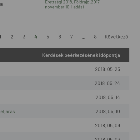
Érettségi 2018, Földrajz (2017.
16
november 10-i adás)
1
2
3
4
5
6
7
...
8
Következő
Kérdések beérkezésének időpontja
2018. 05. 25
2018. 05. 24
2018. 05. 14
eljárás
2018. 05. 10
2018. 05. 09
2018. 05. 03