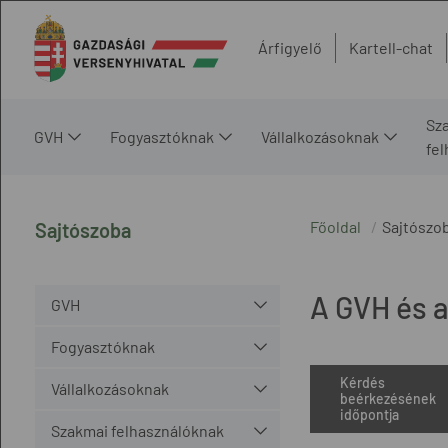
Árfigyelő
Kartell-chat
Sz
GVH
Fogyasztóknak
Vállalkozásoknak
fe
Főoldal
Sajtószo
Sajtószoba
A GVH és a
GVH
Fogyasztóknak
Kérdés
Vállalkozásoknak
beérkezésének
időpontja
Szakmai felhasználóknak