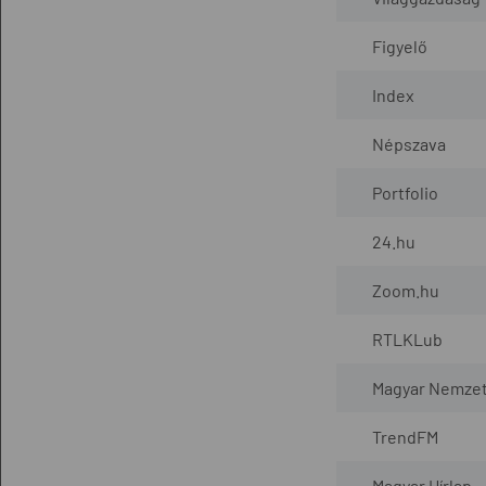
Figyelő
Index
Népszava
Portfolio
24.hu
Zoom.hu
RTLKLub
Magyar Nemze
TrendFM
Magyar Hírlap