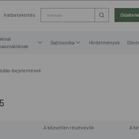
Kereső
Iratbetekintés
Oldaltérk
akmai
Sajtószoba
Hirdetmények
Dönt
lhasználóknak
ódás-bejelentések
5
A közvetlen résztvevők
A k