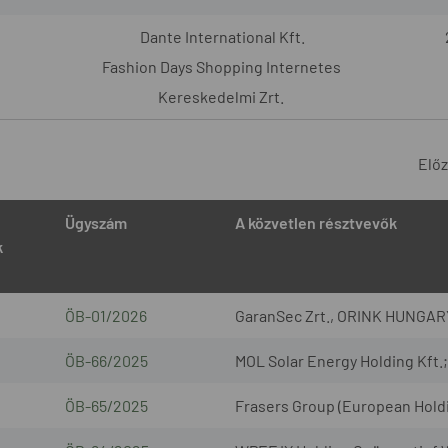
Dante International Kft.
Fashion Days Shopping Internetes
Kereskedelmi Zrt.
Elő
Ügyszám
A közvetlen résztvevők
k
ÖB-01/2026
GaranSec Zrt., ORINK HUNGARY
ÖB-66/2025
MOL Solar Energy Holding Kft.; 
ÖB-65/2025
Frasers Group (European Holdin