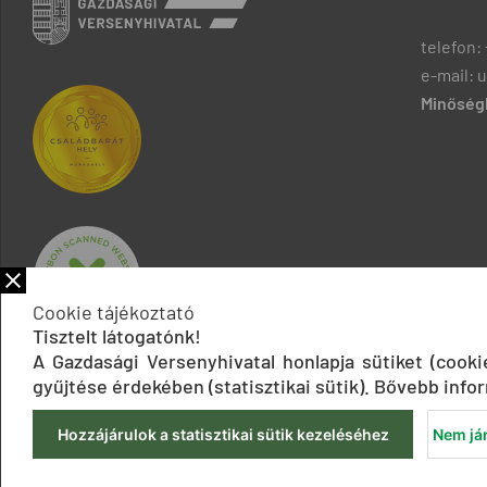
telefon: 
e-mail: 
Minőségb
Cookie tájékoztató
Tisztelt látogatónk!
A Gazdasági Versenyhivatal honlapja sütiket (cook
gyűjtése érdekében (statisztikai sütik). Bővebb infor
Hozzájárulok a statisztikai sütik kezeléséhez
Nem jár
Impresszum
Adatkezelési tájékoztatók
Akadálymentesítési 