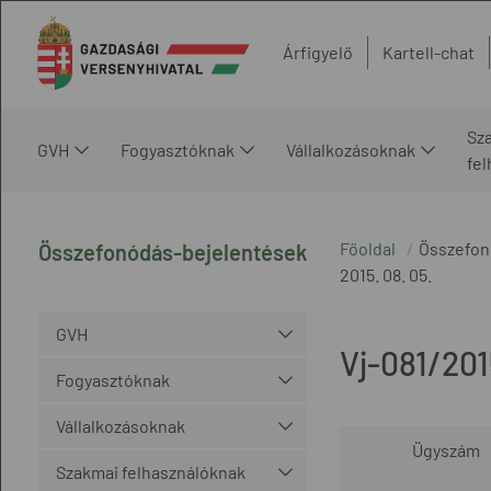
Árfigyelő
Kartell-chat
Sz
GVH
Fogyasztóknak
Vállalkozásoknak
fe
Főoldal
Összefon
Összefonódás-bejelentések
2015. 08. 05.
GVH
Vj-081/201
Fogyasztóknak
Vállalkozásoknak
Ügyszám
Szakmai felhasználóknak