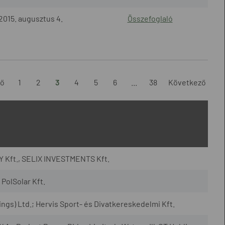
2015. augusztus 4.
Összefoglaló
ző
1
2
3
4
5
6
...
38
Következő
 Kft., SELIX INVESTMENTS Kft.
PolSolar Kft.
gs) Ltd.; Hervis Sport- és Divatkereskedelmi Kft.