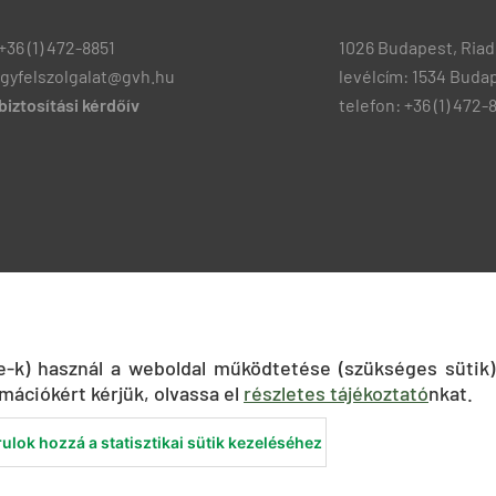
+36 (1) 472-8851
1026 Budapest, Riadó
ugyfelszolgalat@gvh.hu
levélcím: 1534 Budap
iztosítási kérdőív
telefon: +36 (1) 472-
ie-k) használ a weboldal működtetése (szükséges sütik)
mációkért kérjük, olvassa el
részletes tájékoztató
nkat.
ulok hozzá a statisztikai sütik kezeléséhez
nyilatkozat
Közadatkereső
Süti beállítások
ÁSZF