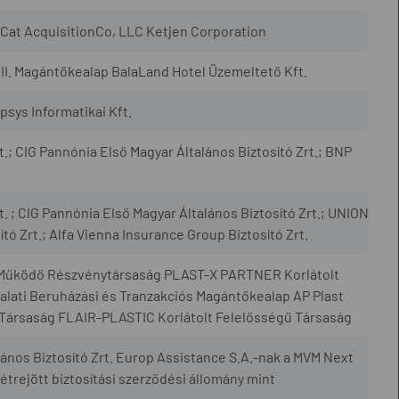
Cat AcquisitionCo, LLC Ketjen Corporation
II. Magántőkealap BalaLand Hotel Üzemeltető Kft.
sys Informatikai Kft.
t.; CIG Pannónia Első Magyar Általános Biztosító Zrt.; BNP
t. ; CIG Pannónia Első Magyar Általános Biztosító Zrt.; UNION
tó Zrt.; Alfa Vienna Insurance Group Biztosító Zrt.
Működő Részvénytársaság PLAST-X PARTNER Korlátolt
alati Beruházási és Tranzakciós Magántőkealap AP Plast
 Társaság FLAIR-PLASTIC Korlátolt Felelősségű Társaság
ános Biztosító Zrt. Europ Assistance S.A.-nak a MVM Next
étrejött biztosítási szerződési állomány mint