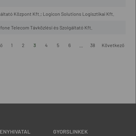
tató Központ Kft.; Logicon Solutions Logisztikai Kft.
tfone Telecom Távközlési és Szolgáltató Kft.
ző
1
2
3
4
5
6
...
38
Következő
ENYHIVATAL
GYORSLINKEK