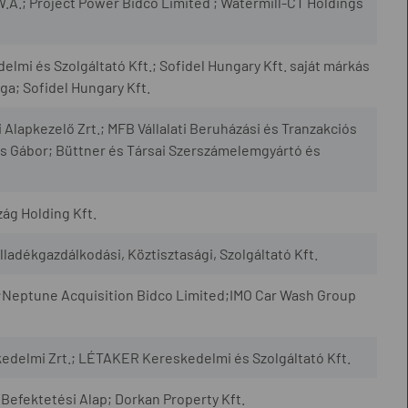
.A.; Project Power Bidco Limited ; Watermill-CT Holdings
mi és Szolgáltató Kft.; Sofidel Hungary Kft. saját márkás
ága; Sofidel Hungary Kft.
apkezelő Zrt.; MFB Vállalati Beruházási és Tranzakciós
s Gábor; Büttner és Társai Szerszámelemgyártó és
ág Holding Kft.
adékgazdálkodási, Köztisztasági, Szolgáltató Kft.
 ;Neptune Acquisition Bidco Limited;IMO Car Wash Group
edelmi Zrt.; LÉTAKER Kereskedelmi és Szolgáltató Kft.
Befektetési Alap; Dorkan Property Kft.