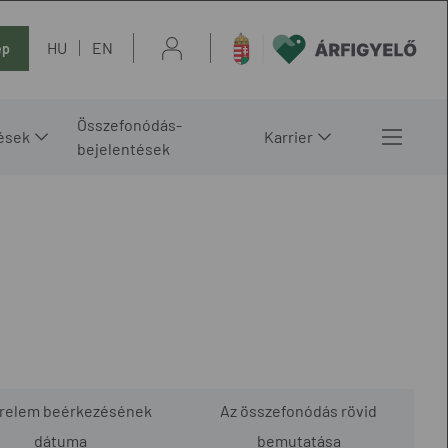
HU
EN
ép
Összefonódás-
ések
Karrier
bejelentések
érelem beérkezésének
Az összefonódás rövid
dátuma
bemutatása