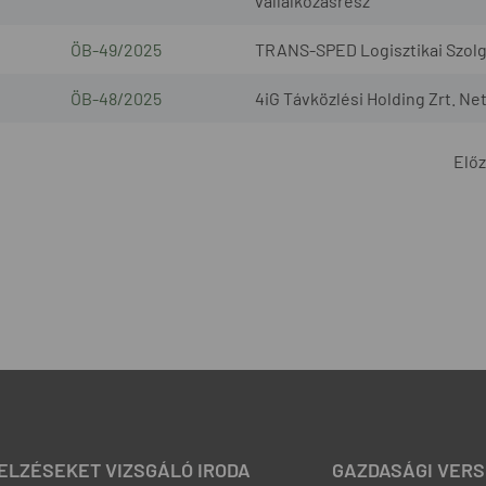
vállalkozásrész
ÖB-49/2025
TRANS-SPED Logisztikai Szolgál
ÖB-48/2025
4iG Távközlési Holding Zrt. Ne
Elő
JELZÉSEKET VIZSGÁLÓ IRODA
GAZDASÁGI VERS