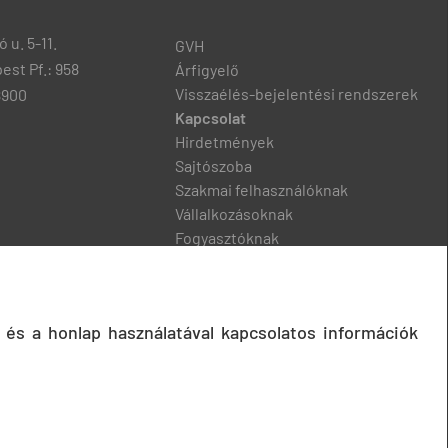
 u. 5-11.
GVH
est Pf.: 958
Árfigyelő
Visszaélés-bejelentési rendszerek
8900
Kapcsolat
Hirdetmények
Sajtószoba
Szakmai felhasználóknak
Vállalkozásoknak
Fogyasztóknak
Podcast
 és a honlap használatával kapcsolatos információk
© 2020 Gazdasági Versenyhivatal