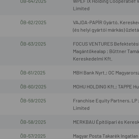
ÖB-64/2025
WPEF IX Holding Coöperatief W
Limited
ÖB-62/2025
VAJDA-PAPÍR Gyártó, Kereskedel
(és helyi gyártói márkás) üzlet
ÖB-63/2025
FOCUS VENTURES Befektetési Al
Magántőkealap ; Büttner Tamá
Kereskedelmi Kft.
ÖB-61/2025
MBH Bank Nyrt.; OC Magyarorsz
ÖB-60/2025
MOHU HOLDING Kft.; TAPPE Hull
ÖB-59/2025
Franchise Equity Partners, LP
Limited
ÖB-58/2025
MERKBAU Építőipari és Keresk
ÖB-57/2025
Magyar Posta Takarék Ingatlan 