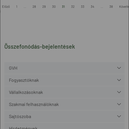
Előző
1
...
28
29
30
31
32
33
34
...
38
Követk
l
Összefonódás-bejelentések
GVH
Fogyasztóknak
Vállalkozásoknak
Szakmai felhasználóknak
Sajtószoba
Hirdetmények