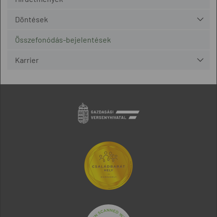
Döntések
Összefonódás-bejelentések
Karrier