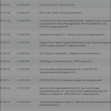
16. 12. 23
Vj-113/2016
Carnet-Invest Zrt.; Autó-Fort Kft.
17. 01. 06
Vj-002/2017
Platin 1291. GmbH; Solvay Acetow GmbH
16. 07. 22
Vj-062/2016
Tyco Electronics Germany Holdings GmbH; Cablotec GmbH; Comtec
Systeme GmbH; Motec Montage GmbH; Pfeiffer GmbH & Co. KG;
Pfeiffer Verwaltungs GmbH
16. 07. 04
Vj-058/2016
Mediaworks Hungary Zrt.; Pannon Lapok Társasága Kiadói Kft.
16. 06. 27
Vj-057/2016
Magyar Posta Takarék Ingatlan Befektetési Alap; Centermanageme
Invest Hungary Sigma Kft. Ingatlan Eszközei
16. 06. 24
Vj-056/2016
CEE Transport Holding B.V.; Waberer’s International Nyrt.
16. 06. 24
Vj-055/2016
MVM Magyar Villamos Művek Zrt. NRG Finance Kft.
16. 06. 15
Vj-053/2016
Optimum-Delta Ingatlanbefektetési Kft.; HUN-OFFICE
Ingatlanfejlesztő és Szolgáltató Kft.
16. 06. 14
Vj-052/2016
IMMOFINANZ AG; CA Immobilien Anlagen Aktiengesellschaft
16. 06. 14
Vj-051/2016
Optimum-Alfa Ingatlanbefektetési Kft. Optimum-Omega
Ingatlanbefektetési Kft. Optimum-Penta Ingatlanbefektetési kft.
Millenáris Irodaház Kft. WPR OMEGA Kft. Buda Palota Kft.
16. 06. 10
Vj-048/2016
Veolia Energia Magyarország Zrt.; DBM Dél-nyírségi Bioenergia Műv
Energiatermelő Zrt.