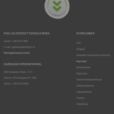
PIACI JELZÉSEKET VIZSGÁLÓ IRODA
GYORSLINKEK
telefon: +36 (1) 472-8851
GVH
e-mail: ugyfelszolgalat@gvh.hu
Árfigyelő
Minőségbiztosítási kérdőív
Visszaélés-bejelentési rendszerek
Kapcsolat
GAZDASÁGI VERSENYHIVATAL
Hirdetmények
1026 Budapest, Riadó u. 5-11.
Sajtószoba
levélcím: 1534 Budapest Pf.: 958
Szakmai felhasználóknak
telefon: +36 (1) 472-8900
Vállalkozásoknak
Fogyasztóknak
Podcast
Oldaltérkép