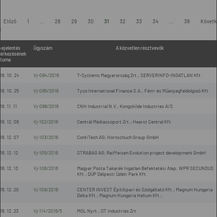
Előző
1
...
28
29
30
31
32
33
34
...
38
Követk
l
bejelentés
Ügyszám
A közvetlen résztvevők
érkezésének
tuma
16. 10. 24
Vj-094/2016
T-Systems Magyarország Zrt.; SERVERINFO-INGATLAN Kft.
16. 10. 25
Vj-095/2016
Tyco International Finance S.A.; Fém- és Műanyagfeldolgozó Kft.
16. 11. 11
Vj-098/2016
CNH Industrial N.V.; Kongskilde Industries A/S
16. 12. 06
Vj-102/2016
Centrál Médiacsoport Zrt.; Hearst Central Kft.
16. 12. 07
Vj-103/2016
ContiTech AG; Hornschuch Group GmbH
16. 12. 12
Vj-105/2016
STRABAG AG; Raiffeisen Evolution project development GmbH
16. 12. 13
Vj-106/2016
Magyar Posta Takarék Ingatlan Befektetési Alap, WPR SECUNDUS
Kft.; DÜP Délpesti Üzleti Park Kft.
16. 12. 20
Vj-109/2016
CENTER INVEST Építőipari és Szolgáltató Kft.; Magnum Hungaria
Delta Kft.; Magnum Hungaria Helium Kft.;
16. 12. 23
Vj-114/2016/5
MOL Nyrt.; OT Industries Zrt.