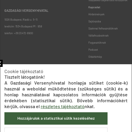
Visszaélés-bejelentési rendszerek
Kapcsolat
GAZDASÁGI VERSENYHIVATAL
Hirdetmények
1026 Budapest, Riadó u. 5-11.
Sajtószoba
levélcím: 1534 Budapest Pf.: 958
Szakmai felhasználóknak
telefon: +36 (1) 472-8900
Vállalkozásoknak
Fogyasztóknak
Podcast
Oldaltérkép
Cookie tájékoztató
Tisztelt látogatónk!
A Gazdasági Versenyhivatal honlapja sütiket (cookie-k)
használ a weboldal működtetése (szükséges sütik) és a
honlap használatával kapcsolatos információk gyűjtése
Impresszum
Adatkezelési tájékoztatók
Akadálymentesítési nyilatkozat
érdekében (statisztikai sütik). Bővebb információkért
Közadatkereső
Süti beállítások
ÁSZF
kérjük, olvassa el
részletes tájékoztató
nkat.
© 2020 Gazdasági Versenyhivatal
Hozzájárulok a statisztikai sütik kezeléséhez