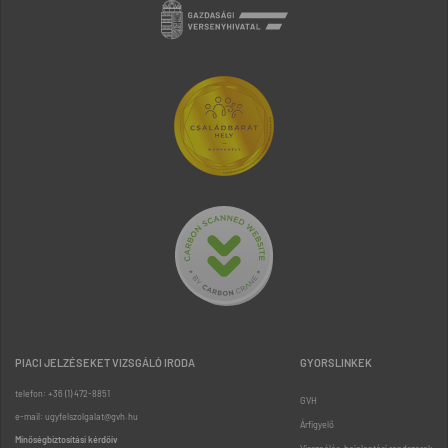
PIACI JELZÉSEKET VIZSGÁLÓ IRODA
GYORSLINKEK
telefon: +36 (1) 472-8851
GVH
e-mail: ugyfelszolgalat@gvh.hu
Árfigyelő
Minőségbiztosítási kérdőív