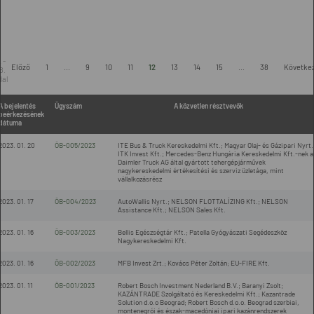
 -
Előző
1
...
9
10
11
12
13
14
15
...
38
Követke
8.
dal
A bejelentés
Ügyszám
A közvetlen résztvevők
beérkezésének
dátuma
2023. 01. 20
ÖB-005/2023
ITE Bus & Truck Kereskedelmi Kft.; Magyar Olaj- és Gázipari Nyrt.
ITK Invest Kft.; Mercedes-Benz Hungária Kereskedelmi Kft.-nek a
Daimler Truck AG által gyártott tehergépjárművek
nagykereskedelmi értékesítési és szerviz üzletága, mint
vállalkozásrész
2023. 01. 17
ÖB-004/2023
AutoWallis Nyrt.; NELSON FLOTTALÍZING Kft.; NELSON
Assistance Kft.; NELSON Sales Kft.
2023. 01. 16
ÖB-003/2023
Bellis Egészségtár Kft.; Patella Gyógyászati Segédeszköz
Nagykereskedelmi Kft.
2023. 01. 16
ÖB-002/2023
MFB Invest Zrt.; Kovács Péter Zoltán; EU-FIRE Kft.
2023. 01. 11
ÖB-001/2023
Robert Bosch Investment Nederland B.V.; Baranyi Zsolt;
KAZÁNTRADE Szolgáltató és Kereskedelmi Kft.; Kazantrade
Solution d.o.o Beograd; Robert Bosch d.o.o. Beograd szerbiai,
montenegrói és észak-macedóniai ipari kazánrendszerek