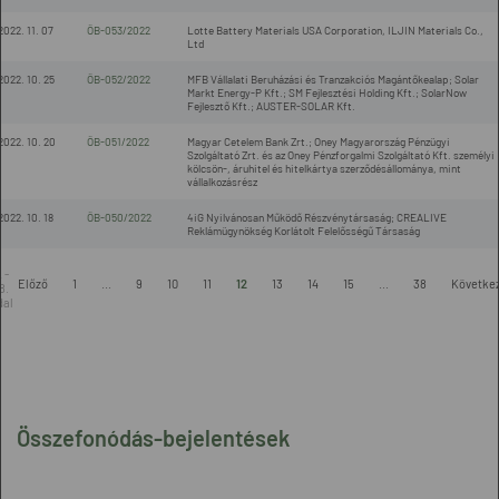
2022. 11. 07
ÖB-053/2022
Lotte Battery Materials USA Corporation, ILJIN Materials Co.,
Ltd
2022. 10. 25
ÖB-052/2022
MFB Vállalati Beruházási és Tranzakciós Magántőkealap; Solar
Markt Energy-P Kft.; SM Fejlesztési Holding Kft.; SolarNow
Fejlesztő Kft.; AUSTER-SOLAR Kft.
2022. 10. 20
ÖB-051/2022
Magyar Cetelem Bank Zrt.; Oney Magyarország Pénzügyi
Szolgáltató Zrt. és az Oney Pénzforgalmi Szolgáltató Kft. személyi
kölcsön-, áruhitel és hitelkártya szerződésállománya, mint
vállalkozásrész
2022. 10. 18
ÖB-050/2022
4iG Nyilvánosan Működő Részvénytársaság; CREALIVE
Reklámügynökség Korlátolt Felelősségű Társaság
 -
Előző
1
...
9
10
11
12
13
14
15
...
38
Követke
8.
dal
Összefonódás-bejelentések