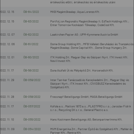
értékesítés előtti, értékesítési és értékesítés utáni
2022. 12. 15
ÖB-64/2022
MKB Magántőkealap; Aqua Lorenzo Kft.
2022. 12. 15
ÖB-63/2022
PortfoLion Regionális Magántőkealap II; EdTech Holdings Kft.;
Enter Tomorrow Kockázati Tőkealap; CodeCool Kft.
2022. 12. 07
ÖB-62/2022
Laakirchen Papier AG ; UPM-Kymmene Austria GmbH
2022. 12. 06
ÖB-61/2022
Dome Group Holding Kft.; MFB Vállalati Beruházási és Tranzakciós
Magántőkealap; Dome Capital Kft.; Dome Group Hungary Zrt.
2022. 12. 01
ÖB-60/2022
ITK Holding Zrt. Magyar Olaj- és Gázipari Nyrt. ITK Invest Kft.
Nevil Invest Kft.
2022. 11. 17
ÖB-56/2022
Duna Aszfalt Út és Mélyépítő Zrt. Horseradish Kft.
2022. 11. 29
ÖB-059/2022
Inter Tan-ker Tanácsadó és Kereskedelmi Zrt.; Magyar Olaj- és
Gázipari Nyrt.; ITK Invest Kft.; CÍVISBUSZ Kereskedelmi és
Szolgáltató Kft.
2022. 11. 28
ÖB-058/2022
Fressnapf Beteiligungs GmbH; MAGA Beteiligungs GmbH
2022. 11. 17
ÖB-057/2022
Kofola a.s.; Mattoni 1873 a.s.; PLASTPRO s.r.o.; Jaroslav Fidrik
s.r.o.; Recycling SK s.r.o.; General Plastic a.s.
2022. 11. 10
ÖB-055/2022
Hans Kostmann Beteiligungs AG; BetonpartnerImmo Kft.
2022. 11. 09
ÖB-054/2022
MVM Energetika Zrt.; Partner Építő és Szolgáltató Kft.; Mahler és
Partner Kft.; Rentra Kft.