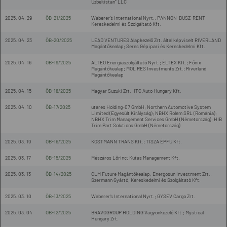
Uzbekistan" LLC
2025. 04. 29
ÖB-21/2025
Waberer’s International Nyrt.; PANNON-BUSZ-RENT
Kereskedelmi és Szolgáltató Kft.
2025. 04. 23
ÖB-20/2025
LEAD VENTURES Alapkezelő Zrt. által képviselt RIVERLAND
Magántőkealap; Seres Gépipari és Kereskedelmi Kft.
2025. 04. 16
ÖB-19/2025
ALTEO Energiaszolgáltató Nyrt.; ÉLTEX Kft.; Főnix
Magántőkealap; MOL RES Investments Zrt.; Riverland
Magántőkealap
2025. 04. 15
ÖB-18/2025
Magyar Suzuki Zrt.; ITC Auto Hungary Kft.
2025. 04. 10
ÖB-17/2025
utares Holding-07 GmbH; Northern Automotive System
Limited (Egyesült Királyság); NBHX Rolem SRL (Románia);
NBHX Trim Management Services GmbH (Németország); HIB
Trim Part Solutions GmbH (Németország)
2025. 03. 19
ÖB-16/2025
KOSTMANN TRANS Kft.; TISZA ÉPFU Kft.
2025. 03. 17
ÖB-15/2025
Mészáros Lőrinc; Kutas Management Kft.
2025. 03. 13
ÖB-14/2025
CLM Future Magántőkealap; Energosun Investment Zrt.;
Szermann Gyártó, Kereskedelmi és Szolgáltató Kft.
2025. 03. 10
ÖB-13/2025
Waberer’s International Nyrt.; GYSEV Cargo Zrt.
2025. 03. 04
ÖB-12/2025
BRAVOGROUP HOLDING Vagyonkezelő Kft.; Mystical
Hungary Zrt.