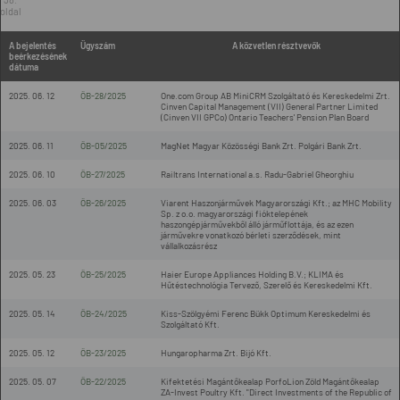
oldal
A bejelentés
Ügyszám
A közvetlen résztvevők
beérkezésének
dátuma
2025. 06. 12
ÖB-28/2025
One.com Group AB MiniCRM Szolgáltató és Kereskedelmi Zrt.
Cinven Capital Management (VII) General Partner Limited
(Cinven VII GPCo) Ontario Teachers' Pension Plan Board
2025. 06. 11
ÖB-05/2025
MagNet Magyar Közösségi Bank Zrt. Polgári Bank Zrt.
2025. 06. 10
ÖB-27/2025
Railtrans International a.s. Radu-Gabriel Gheorghiu
2025. 06. 03
ÖB-26/2025
Viarent Haszonjárművek Magyarországi Kft.; az MHC Mobility
Sp. z o.o. magyarországi fióktelepének
haszongépjárművekből álló járműflottája, és az ezen
járművekre vonatkozó bérleti szerződések, mint
vállalkozásrész
2025. 05. 23
ÖB-25/2025
Haier Europe Appliances Holding B.V.; KLIMA és
Hűtéstechnológia Tervező, Szerelő és Kereskedelmi Kft.
2025. 05. 14
ÖB-24/2025
Kiss-Szölgyémi Ferenc Bükk Optimum Kereskedelmi és
Szolgáltató Kft.
2025. 05. 12
ÖB-23/2025
Hungaropharma Zrt. Bijó Kft.
2025. 05. 07
ÖB-22/2025
Kifektetési Magántőkealap PorfoLion Zöld Magántőkealap
ZA-Invest Poultry Kft. "Direct Investments of the Republic of