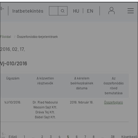
l-
Kereső
Iratbetekintés
HU
EN
t
Főoldal
Összefonódás-bejelentések
2016. 02. 17.
Vj-010/2016
Ügyszám
A közvetlen
A kérelem
Az
résztvevők
beérkezésének
összefonódás
dátuma
rövid
bemutatása
VJ/10/2016.
Dr. Riad Naboulsi
2016. február 16.
Összefoglaló
Wassim Sajt Kft.
Dráva Tej Kft.
Bábel Sajt Kft.
5 -
Előző
1
...
2
3
4
5
6
7
8
...
38
Következő
38.