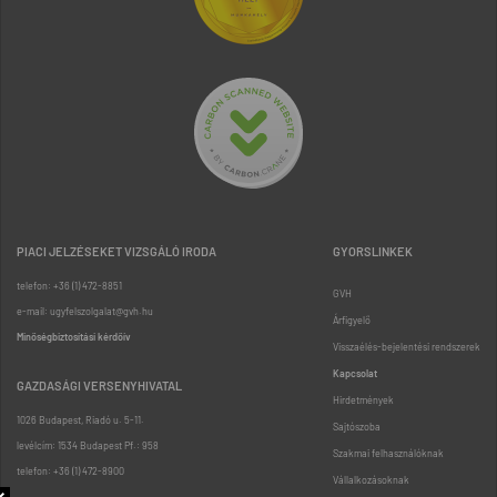
PIACI JELZÉSEKET VIZSGÁLÓ IRODA
GYORSLINKEK
telefon: +36 (1) 472-8851
GVH
e-mail: ugyfelszolgalat@gvh.hu
Árfigyelő
Minőségbiztosítási kérdőív
Visszaélés-bejelentési rendszerek
Kapcsolat
GAZDASÁGI VERSENYHIVATAL
Hirdetmények
1026 Budapest, Riadó u. 5-11.
Sajtószoba
levélcím: 1534 Budapest Pf.: 958
Szakmai felhasználóknak
telefon: +36 (1) 472-8900
Vállalkozásoknak