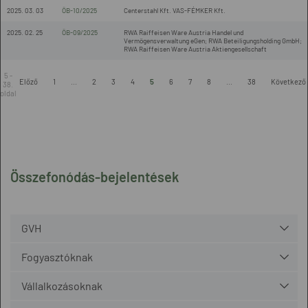
2025. 03. 03
ÖB-10/2025
Centerstahl Kft. VAS-FÉMKER Kft.
2025. 02. 25
ÖB-09/2025
RWA Raiffeisen Ware Austria Handel und
Vermögensverwaltung eGen; RWA Beteiligungsholding GmbH;
RWA Raiffeisen Ware Austria Aktiengesellschaft
5 -
Előző
1
...
2
3
4
5
6
7
8
...
38
Következő
38.
oldal
Összefonódás-bejelentések
GVH
Fogyasztóknak
Vállalkozásoknak