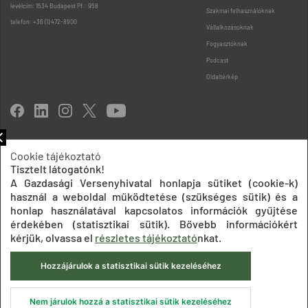
levélcím: 1534 Budapest Pf.: 958
Szakmai felhasználóknak
telefon: +36 (1) 472-8900
Vállalkozásoknak
Fogyasztóknak
Podcast
Oldaltérkép
Cookie tájékoztató
Tisztelt látogatónk!
Impresszum
Adatkezelési tájékoztatók
Akadálymentesítési nyilatkozat
Közadatkereső
Süti beállítások
ÁSZF
A Gazdasági Versenyhivatal honlapja sütiket (cookie-k)
használ a weboldal működtetése (szükséges sütik) és a
© 2020 Gazdasági Versenyhivatal
honlap használatával kapcsolatos információk gyűjtése
érdekében (statisztikai sütik). Bővebb információkért
kérjük, olvassa el
részletes tájékoztató
nkat.
Hozzájárulok a statisztikai sütik kezeléséhez
Nem járulok hozzá a statisztikai sütik kezeléséhez