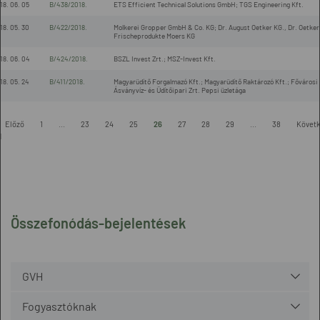
18. 06. 05
B/438/2018.
ETS Efficient Technical Solutions GmbH; TGS Engineering Kft.
18. 05. 30
B/422/2018.
Molkerei Gropper GmbH & Co. KG; Dr. August Oetker KG., Dr. Oetker
Frischeprodukte Moers KG
18. 06. 04
B/424/2018.
BSZL Invest Zrt.; MSZ-Invest Kft.
18. 05. 24
B/411/2018.
Magyarüdítő Forgalmazó Kft.; Magyarüdítő Raktározó Kft.; Fővárosi
Ásványvíz- és Üdítőipari Zrt. Pepsi üzletága
Előző
1
...
23
24
25
26
27
28
29
...
38
Követ
l
Összefonódás-bejelentések
GVH
Fogyasztóknak