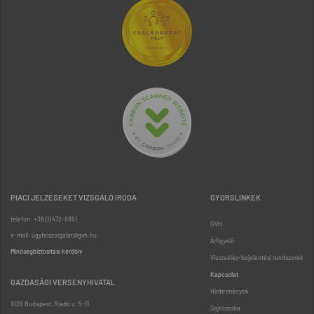
PIACI JELZÉSEKET VIZSGÁLÓ IRODA
GYORSLINKEK
telefon: +36 (1) 472-8851
GVH
e-mail: ugyfelszolgalat@gvh.hu
Árfigyelő
Minőségbiztosítási kérdőív
Visszaélés-bejelentési rendszerek
Kapcsolat
GAZDASÁGI VERSENYHIVATAL
Hirdetmények
1026 Budapest, Riadó u. 5-11.
Sajtószoba