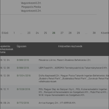
Vagyonkezelő Zrt.
Megapolis Media
Vagyonkezelő Zrt.
Előző
1
...
23
24
25
26
27
28
29
...
38
Követ
l
bejelentés
Ügyszám
A közvetlen résztvevők
érkezésének
tuma
18. 12. 04
B/988/2018.
Mészáros Lőrinc; Mezort Általános Befektetési Zrt.
18. 12. 06
B/998/2018.
UBM Feed Kft.; AGROMIX Terményszárító és Takarmánykeverő Kft.
18. 12. 06
B/1004/2018.
Diófa Alapkezelő Zrt. Magyar Posta Takarék Ingatlan Befektetési Al
„Budaörs Retail Park”, „Budakalász Retail Park”, „Soroksár Retail Par
vállalkozásrészek
18. 12. 11
B/1028/2018.
MOL Magyar Olaj- és Gázipari Nyrt.; MOL Kiskereskedelmi Ingatlan
Kft.; Rompetrol Kereskedelmi és Szolgáltató Kft.; Mobil Petrol Kft.;
W.W. Impex Kereskedelmi és Szolgáltató Kft.
18. 09. 24
B/772/2018.
Arriva Hungary Zrt.; VT-ARRIVA Kft.