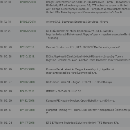
18. 12. 18
B/1065/2018.
Bregal Unternehmerkapital II LP; BU Adhesives II GmbH; BU Adhesi
III GmbH; ATP adhesive systems AG; ATP adhesive systems GmbH;
ATP Alltape Klebetechnik GmbH; ATP Graphics Werra Klebentechnik
GmbH; VBV Beteiligungs- und Vermietungsgesellschaft GmbH
18. 12. 18
B/1062/2018.
Axione SAS, Bouygues Energies&Services, Mirova
18. 12. 20
B/1075/2018.
GLADIÁTOR Befektetési Alapkezelő Zrt.; GLADIÁTOR V
Ingatlanfejlesztő Befektetési Alap; Infopark Ingatlanhasznosító Beté
Társaság
18. 06. 29
B/516/2018.
Central Production Kft.; REÁLSZISZTÉMA Dabasi Nyomda Zrt.
18. 06. 28
B/510/2018.
Diófa Alapkezelő Zártkörűen Működő Részvénytársaság; Torony
Ingatlan Befektetési Alap; Alkotás Point Irodaház, mint vállalkozásr
18. 06. 26
B/503/2018.
Konzum Befektetési és Vagyonkezelő Nyrt.; Ligetfürdő
Ingatlanfejlesztő és Fürdőüzemeltető Kft.
18. 06. 27
B/506/2018.
Raiffeisen Bank Zrt.; Aegon Hitel Zrt. Hitelportfóliója
18. 06. 20
B/481/2018.
IMMOFINANZ AG; S IMMO AG
18. 06. 20
B/482/2018.
Konzum PE Magántőkealap, Opus Global Nyrt.; 4iG Nyrt.
18. 06. 19
B/479/2018.
Hungerit Holding Kft.; HUNGERIT Baromfifeldolgozó és Élelmiszerip
Zrt.
18. 06. 08
B/447/2018.
ETS Efficient Technical Solutions GmbH; TFS Hungary Kft.