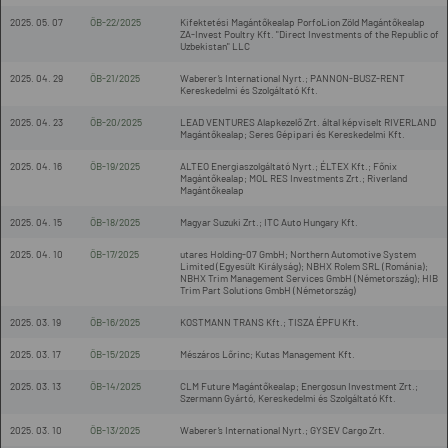
2025. 05. 07
ÖB-22/2025
Kifektetési Magántőkealap PorfoLion Zöld Magántőkealap
ZA-Invest Poultry Kft. "Direct Investments of the Republic of
Uzbekistan" LLC
2025. 04. 29
ÖB-21/2025
Waberer’s International Nyrt.; PANNON-BUSZ-RENT
Kereskedelmi és Szolgáltató Kft.
2025. 04. 23
ÖB-20/2025
LEAD VENTURES Alapkezelő Zrt. által képviselt RIVERLAND
Magántőkealap; Seres Gépipari és Kereskedelmi Kft.
2025. 04. 16
ÖB-19/2025
ALTEO Energiaszolgáltató Nyrt.; ÉLTEX Kft.; Főnix
Magántőkealap; MOL RES Investments Zrt.; Riverland
Magántőkealap
2025. 04. 15
ÖB-18/2025
Magyar Suzuki Zrt.; ITC Auto Hungary Kft.
2025. 04. 10
ÖB-17/2025
utares Holding-07 GmbH; Northern Automotive System
Limited (Egyesült Királyság); NBHX Rolem SRL (Románia);
NBHX Trim Management Services GmbH (Németország); HIB
Trim Part Solutions GmbH (Németország)
2025. 03. 19
ÖB-16/2025
KOSTMANN TRANS Kft.; TISZA ÉPFU Kft.
2025. 03. 17
ÖB-15/2025
Mészáros Lőrinc; Kutas Management Kft.
2025. 03. 13
ÖB-14/2025
CLM Future Magántőkealap; Energosun Investment Zrt.;
Szermann Gyártó, Kereskedelmi és Szolgáltató Kft.
2025. 03. 10
ÖB-13/2025
Waberer’s International Nyrt.; GYSEV Cargo Zrt.