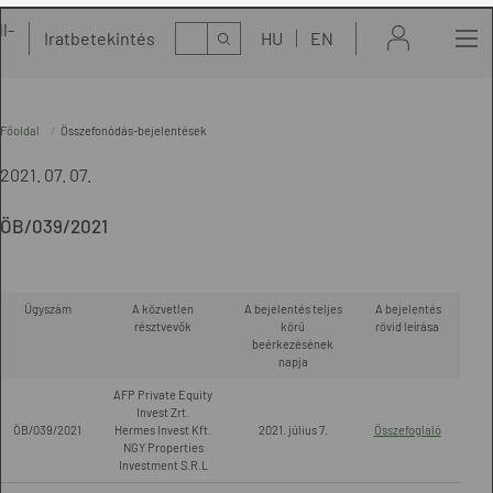
l-
Kereső
Iratbetekintés
HU
EN
t
Főoldal
Összefonódás-bejelentések
2021. 07. 07.
ÖB/039/2021
Ügyszám
A közvetlen
A bejelentés teljes
A bejelentés
résztvevők
körű
rövid leírása
beérkezésének
napja
AFP Private Equity
Invest Zrt.
ÖB/039/2021
Hermes Invest Kft.
2021. július 7.
Összefoglaló
NGY Properties
Investment S.R.L