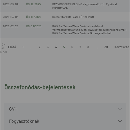
2025. 03. 04
ÖB-12/2025
BRAVOGROUP HOLDING Vagyonkezelő Kft.; Mystical
Hungary Zrt.
2025. 03. 03
ÖB-10/2025
Centerstahl Kft. VAS-FÉMKER Kft.
2025. 02. 25
ÖB-09/2025
RWA Raiffeisen Ware Austria Handel und
Vermögensverwaltung eGen; RWA Beteiligungsholding GmbH;
RWA Raiffeisen Ware Austria Aktiengesellschaft
5 -
Előző
1
...
2
3
4
5
6
7
8
...
38
Következő
38.
oldal
Összefonódás-bejelentések
GVH
Fogyasztóknak