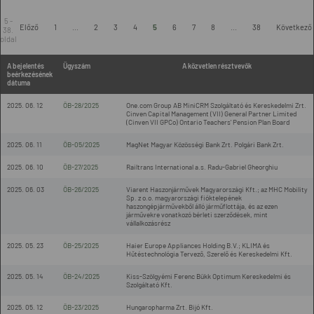
5 -
Előző
1
...
2
3
4
5
6
7
8
...
38
Következő
38.
oldal
A bejelentés
Ügyszám
A közvetlen résztvevők
beérkezésének
dátuma
2025. 06. 12
ÖB-28/2025
One.com Group AB MiniCRM Szolgáltató és Kereskedelmi Zrt.
Cinven Capital Management (VII) General Partner Limited
(Cinven VII GPCo) Ontario Teachers' Pension Plan Board
2025. 06. 11
ÖB-05/2025
MagNet Magyar Közösségi Bank Zrt. Polgári Bank Zrt.
2025. 06. 10
ÖB-27/2025
Railtrans International a.s. Radu-Gabriel Gheorghiu
2025. 06. 03
ÖB-26/2025
Viarent Haszonjárművek Magyarországi Kft.; az MHC Mobility
Sp. z o.o. magyarországi fióktelepének
haszongépjárművekből álló járműflottája, és az ezen
járművekre vonatkozó bérleti szerződések, mint
vállalkozásrész
2025. 05. 23
ÖB-25/2025
Haier Europe Appliances Holding B.V.; KLIMA és
Hűtéstechnológia Tervező, Szerelő és Kereskedelmi Kft.
2025. 05. 14
ÖB-24/2025
Kiss-Szölgyémi Ferenc Bükk Optimum Kereskedelmi és
Szolgáltató Kft.
2025. 05. 12
ÖB-23/2025
Hungaropharma Zrt. Bijó Kft.