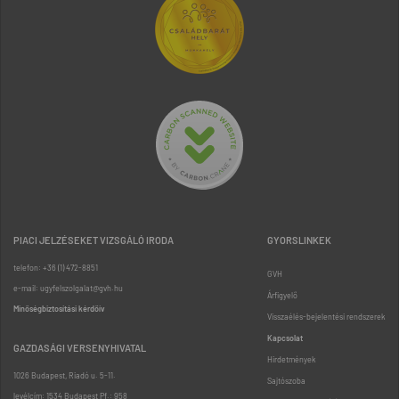
PIACI JELZÉSEKET VIZSGÁLÓ IRODA
GYORSLINKEK
telefon: +36 (1) 472-8851
GVH
e-mail: ugyfelszolgalat@gvh.hu
Árfigyelő
Minőségbiztosítási kérdőív
Visszaélés-bejelentési rendszerek
Kapcsolat
GAZDASÁGI VERSENYHIVATAL
Hirdetmények
1026 Budapest, Riadó u. 5-11.
Sajtószoba
levélcím: 1534 Budapest Pf.: 958