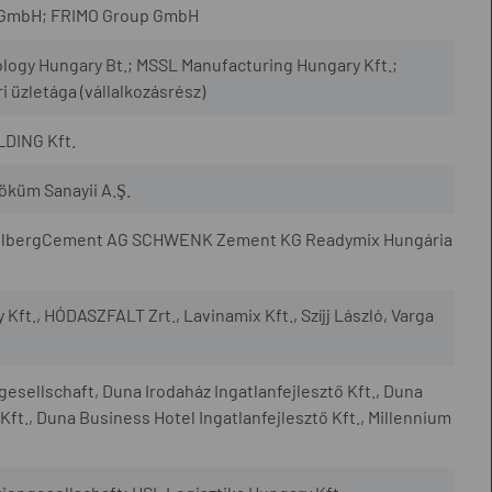
 GmbH; FRIMO Group GmbH
logy Hungary Bt.; MSSL Manufacturing Hungary Kft.;
i üzletága (vállalkozásrész)
LDING Kft.
öküm Sanayii A.Ş.
delbergCement AG SCHWENK Zement KG Readymix Hungária
Kft., HÓDASZFALT Zrt., Lavinamix Kft., Szíjj László, Varga
esellschaft, Duna Irodaház Ingatlanfejlesztő Kft., Duna
Kft., Duna Business Hotel Ingatlanfejlesztő Kft., Millennium