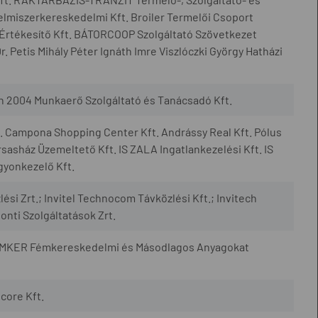
elmiszerkereskedelmi Kft. Broiler Termelői Csoport
Értékesítő Kft. BÁTORCOOP Szolgáltató Szövetkezet
. Petis Mihály Péter Ignáth Imre Viszlóczki György Hatházi
2004 Munkaerő Szolgáltató és Tanácsadó Kft.
ft. Campona Shopping Center Kft. Andrássy Real Kft. Pólus
sasház Üzemeltető Kft. IS ZALA Ingatlankezelési Kft. IS
gyonkezelő Kft.
si Zrt.; Invitel Technocom Távközlési Kft.; Invitech
nti Szolgáltatások Zrt.
ÉMKER Fémkereskedelmi és Másodlagos Anyagokat
core Kft.