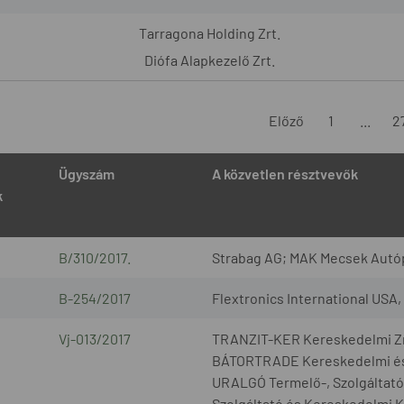
Tarragona Holding Zrt.
Diófa Alapkezelő Zrt.
Előző
1
...
2
Ügyszám
A közvetlen résztvevők
k
B/310/2017.
Strabag AG; MAK Mecsek Autóp
B-254/2017
Flextronics International USA
Vj-013/2017
TRANZIT-KER Kereskedelmi Zrt
BÁTORTRADE Kereskedelmi és S
URALGÓ Termelő-, Szolgáltató
Szolgáltató és Kereskedelmi 