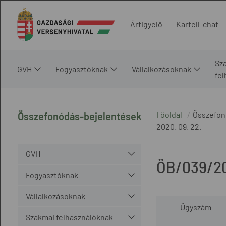
Árfigyelő
Kartell-chat
Sz
GVH
Fogyasztóknak
Vállalkozásoknak
fe
Főoldal
Összefon
Összefonódás-bejelentések
2020. 09. 22.
GVH
ÖB/039/2
Fogyasztóknak
Vállalkozásoknak
Ügyszám
Szakmai felhasználóknak