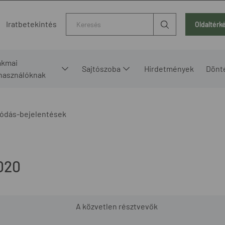
Kereső
Iratbetekintés
Oldaltérk
akmai
Sajtószoba
Hirdetmények
Dönt
lhasználóknak
ódás-bejelentések
020
A közvetlen résztvevők