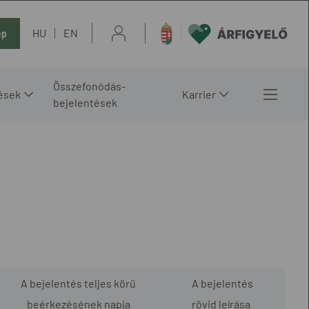
HU
EN
ép
Összefonódás-
ések
Karrier
bejelentések
A bejelentés teljes körű
A bejelentés
beérkezésének napja
rövid leírása