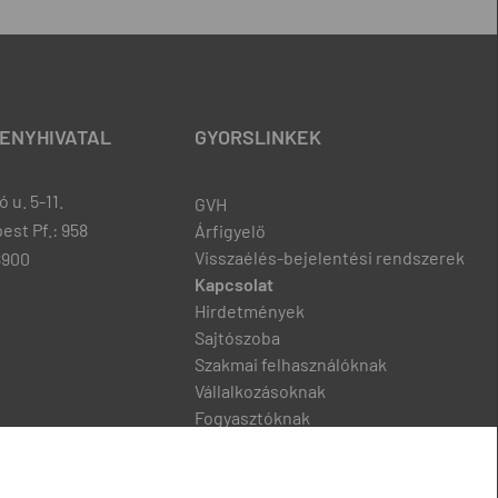
ENYHIVATAL
GYORSLINKEK
 u. 5-11.
GVH
est Pf.: 958
Árfigyelő
Visszaélés-bejelentési rendszerek
8900
Kapcsolat
Hirdetmények
Sajtószoba
Szakmai felhasználóknak
Vállalkozásoknak
Fogyasztóknak
Podcast