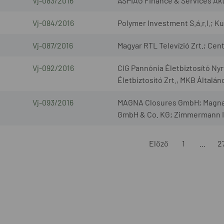
Vj-083/2016
ASPIAG Finance & Services Akt
Vj-084/2016
Polymer Investment S.á.r.l.; 
Vj-087/2016
Magyar RTL Televízió Zrt.; Centr
Vj-092/2016
CIG Pannónia Életbiztosító Nyr
Életbiztosító Zrt., MKB Általáno
Vj-093/2016
MAGNA Closures GmbH; Magna 
GmbH & Co. KG; Zimmermann I
Előző
1
...
2