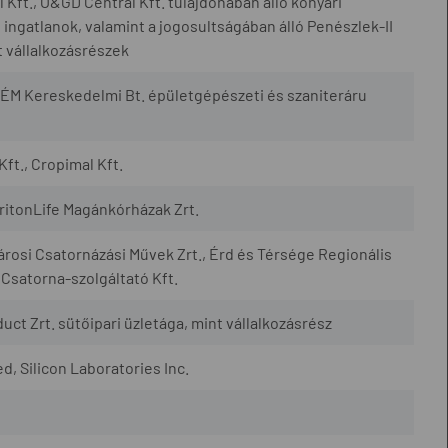
Kft., O&GD Central Kft. tulajdonában álló konyári
ingatlanok, valamint a jogosultságában álló Penészlek-II
 vállalkozásrészek
ÉM Kereskedelmi Bt. épületgépészeti és szaniteráru
Kft., Cropimal Kft.
TritonLife Magánkórházak Zrt.
városi Csatornázási Művek Zrt., Érd és Térsége Regionális
 Csatorna-szolgáltató Kft.
uct Zrt. sütőipari üzletága, mint vállalkozásrész
, Silicon Laboratories Inc.