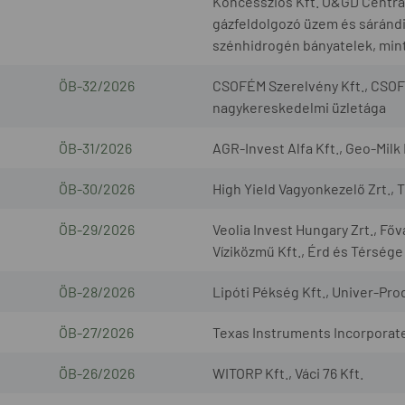
Koncessziós Kft. O&GD Central 
gázfeldolgozó üzem és sárándi 
szénhidrogén bányatelek, mint
ÖB-32/2026
CSOFÉM Szerelvény Kft., CSOF
nagykereskedelmi üzletága
ÖB-31/2026
AGR-Invest Alfa Kft., Geo-Milk 
ÖB-30/2026
High Yield Vagyonkezelő Zrt., 
ÖB-29/2026
Veolia Invest Hungary Zrt., Fő
Víziközmű Kft., Érd és Térsége
ÖB-28/2026
Lipóti Pékség Kft., Univer-Prod
ÖB-27/2026
Texas Instruments Incorporated
ÖB-26/2026
WITORP Kft., Váci 76 Kft.