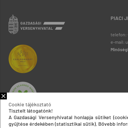
PIACI 
telefon: 
e-mail: 
Minőségb
Cookie tájékoztató
Tisztelt látogatónk!
A Gazdasági Versenyhivatal honlapja sütiket (cook
gyűjtése érdekében (statisztikai sütik). Bővebb infor