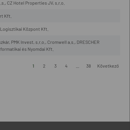
., CZ Hotel Properties JV, s.r.o.
t Kft.
ogisztikai Központ Kft.
szkár, PMK Invest, s.r.o., Cromwell a.s., DRESCHER
nformatikai és Nyomdai Kft.
1
2
3
4
...
38
Következő