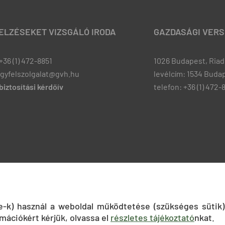
JELZÉSEKET VIZSGÁLÓ IRODA
GAZDASÁGI VERS
+36 (1) 472-8851
1026 Budapest, Riadó
ugyfelszolgalat@gvh.hu
levélcím: 1534 Budap
iztosítási kérdőív
telefon: +36 (1) 472-
ie-k) használ a weboldal működtetése (szükséges sütik)
mációkért kérjük, olvassa el
részletes tájékoztató
nkat.