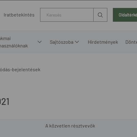
Kereső
Iratbetekintés
Oldaltérk
akmai
Sajtószoba
Hirdetmények
Dönt
lhasználóknak
ódás-bejelentések
21
A közvetlen résztvevők