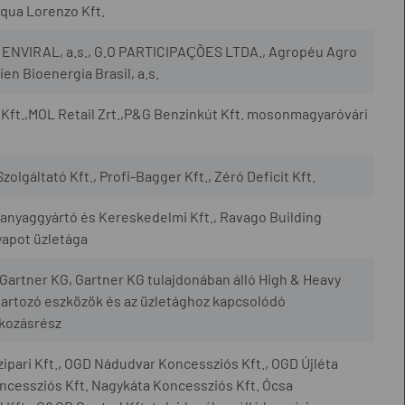
qua Lorenzo Kft.
., ENVIRAL, a.s., G.O PARTICIPAÇÕES LTDA., Agropéu Agro
en Bioenergia Brasil, a.s.
Kft.,MOL Retail Zrt.,P&G Benzinkút Kft. mosonmagyaróvári
zolgáltató Kft., Profi-Bagger Kft., Zéró Deficit Kft.
yaggyártó és Kereskedelmi Kft., Ravago Building
yapot üzletága
artner KG, Gartner KG tulajdonában álló High & Heavy
artozó eszközök és az üzletághoz kapcsolódó
lkozásrész
ipari Kft., OGD Nádudvar Koncessziós Kft., OGD Újléta
cessziós Kft. Nagykáta Koncessziós Kft. Ócsa