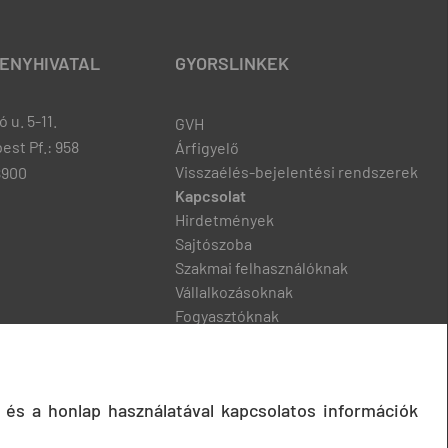
ENYHIVATAL
GYORSLINKEK
 u. 5-11.
GVH
est Pf.: 958
Árfigyelő
Visszaélés-bejelentési rendszerek
8900
Kapcsolat
Hirdetmények
Sajtószoba
Szakmai felhasználóknak
Vállalkozásoknak
Fogyasztóknak
Podcast
 és a honlap használatával kapcsolatos információk