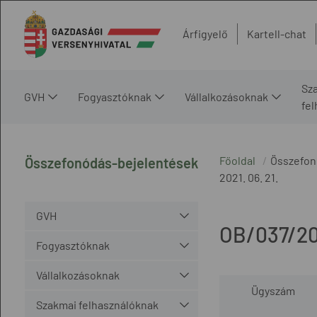
Árfigyelő
Kartell-chat
Sz
GVH
Fogyasztóknak
Vállalkozásoknak
fe
Főoldal
Összefon
Összefonódás-bejelentések
2021. 06. 21.
GVH
OB/037/20
Fogyasztóknak
Vállalkozásoknak
Ügyszám
Szakmai felhasználóknak