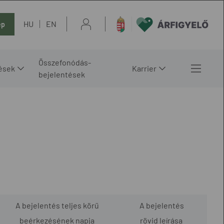
HU
EN
ép
Összefonódás-
ések
Karrier
bejelentések
A bejelentés teljes körű
A bejelentés
beérkezésének napja
rövid leírása