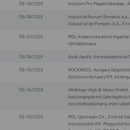
ÖB-39/2026
Konzum Pro Magántőkealap , A
ÖB-38/2026
Industria Novum Slovakia, a.s
Industrial de Pompéu S.A., Envi
ÖB-37/2026
MOL Kiskereskedelmi Ingatlan 
töltőállomása
ÖB-36/2026
Axiál Javító, Kereskedelmi és S
ÖB-35/2026
ROCKWOOL Hungary Szigetelőan
Solutions Hungary Kft. kőzetg
ÖB-34/2026
Hödlmayr High & Heavy GmbH, G
haszongépjármű üzletágához t
szerződésállomány, mint válla
ÖB-33/2026
MOL Upstream Zrt., Endrőd Gáz
Koncessziós Kft. Mogyoród Kon