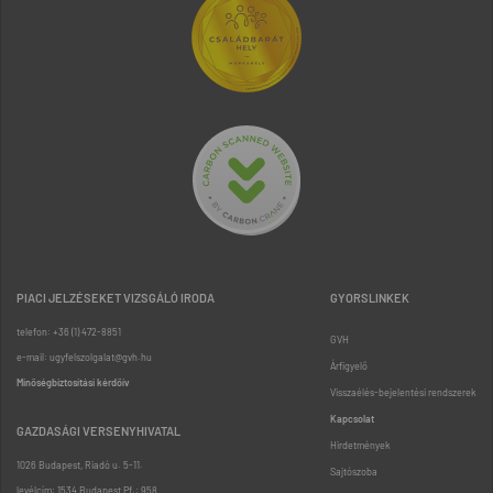
PIACI JELZÉSEKET VIZSGÁLÓ IRODA
GYORSLINKEK
telefon: +36 (1) 472-8851
GVH
e-mail: ugyfelszolgalat@gvh.hu
Árfigyelő
Minőségbiztosítási kérdőív
Visszaélés-bejelentési rendszerek
Kapcsolat
GAZDASÁGI VERSENYHIVATAL
Hirdetmények
1026 Budapest, Riadó u. 5-11.
Sajtószoba
levélcím: 1534 Budapest Pf.: 958