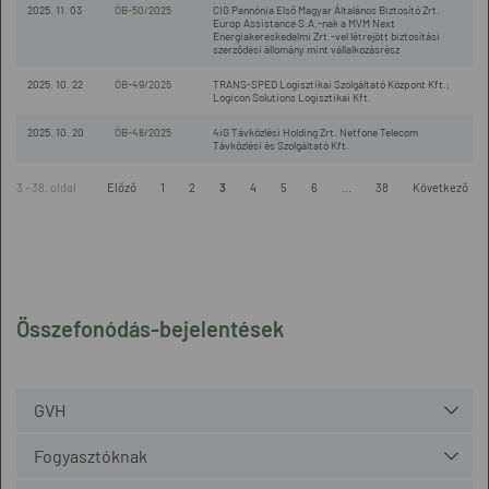
2025. 11. 03
ÖB-50/2025
CIG Pannónia Első Magyar Általános Biztosító Zrt.
Europ Assistance S.A.-nak a MVM Next
Energiakereskedelmi Zrt.-vel létrejött biztosítási
szerződési állomány mint vállalkozásrész
2025. 10. 22
ÖB-49/2025
TRANS-SPED Logisztikai Szolgáltató Központ Kft.;
Logicon Solutions Logisztikai Kft.
2025. 10. 20
ÖB-48/2025
4iG Távközlési Holding Zrt. Netfone Telecom
Távközlési és Szolgáltató Kft.
3 - 38. oldal
Előző
1
2
3
4
5
6
...
38
Következő
Összefonódás-bejelentések
GVH
Fogyasztóknak