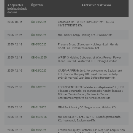
A bejelentés
Ügyszám
A közvetlen résztvevők
beérkezésének
dátuma
2026. 01. 13
ÖB-01/2026
GaranSec Zrt., ORINK HUNGARY Kft., SELIX
INVESTMENTS Kft.
2025. 12. 23
ÖB-66/2025
MOL Solar Energy Holding Kft.; PolSolar Kft.
2025. 12. 19
ÖB-65/2025
Frasers Group (European Holdings) Ltd.; Hervis
Sport- és Divatkereskedelmi Kft.
2025. 12. 18
ÖB-64/2025
WPEF IX Holding Coöperatief W.A.; Project Power
Bidco Limited ; Watermill-CT Holdings Limited
2025. 12. 16
ÖB-62/2025
VAJDA-PAPÍR Gyártó, Kereskedelmi és Szolgáltató
Kft.; Sofidel Hungary Kft. saját márkás (és helyi
gyártói márkás) üzletága; Sofidel Hungary Kft.
2025. 12. 16
ÖB-63/2025
FOCUS VENTURES Befektetési Alapkezelő Zrt.; MFB
Vállalati Beruházási és Tranzakciós Magántőkealap ;
Büttner Tamás Gábor; Büttner és Társai
Szerszámelemgyártó és Kereskedelmi Kft.
2025. 12. 16
ÖB-61/2025
MBH Bank Nyrt.; OC Magyarország Holding Kft.
2025. 12. 15
ÖB-60/2025
MOHU HOLDING Kft.; TAPPE Hulladékgazdálkodási,
Köztisztasági, Szolgáltató Kft.
2025. 12. 12
ÖB-59/2025
Franchise Equity Partners, LP ;Neptune Acquisition