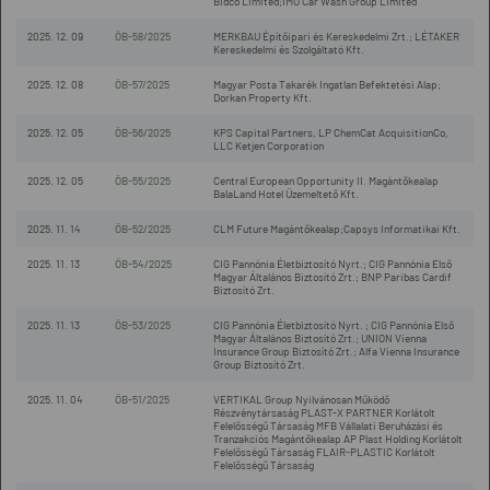
Bidco Limited;IMO Car Wash Group Limited
2025. 12. 09
ÖB-58/2025
MERKBAU Építőipari és Kereskedelmi Zrt.; LÉTAKER
Kereskedelmi és Szolgáltató Kft.
2025. 12. 08
ÖB-57/2025
Magyar Posta Takarék Ingatlan Befektetési Alap;
Dorkan Property Kft.
2025. 12. 05
ÖB-56/2025
KPS Capital Partners, LP ChemCat AcquisitionCo,
LLC Ketjen Corporation
2025. 12. 05
ÖB-55/2025
Central European Opportunity II. Magántőkealap
BalaLand Hotel Üzemeltető Kft.
2025. 11. 14
ÖB-52/2025
CLM Future Magántőkealap;Capsys Informatikai Kft.
2025. 11. 13
ÖB-54/2025
CIG Pannónia Életbiztosító Nyrt.; CIG Pannónia Első
Magyar Általános Biztosító Zrt.; BNP Paribas Cardif
Biztosító Zrt.
2025. 11. 13
ÖB-53/2025
CIG Pannónia Életbiztosító Nyrt. ; CIG Pannónia Első
Magyar Általános Biztosító Zrt.; UNION Vienna
Insurance Group Biztosító Zrt.; Alfa Vienna Insurance
Group Biztosító Zrt.
2025. 11. 04
ÖB-51/2025
VERTIKAL Group Nyilvánosan Működő
Részvénytársaság PLAST-X PARTNER Korlátolt
Felelősségű Társaság MFB Vállalati Beruházási és
Tranzakciós Magántőkealap AP Plast Holding Korlátolt
Felelősségű Társaság FLAIR-PLASTIC Korlátolt
Felelősségű Társaság