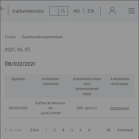
l-
Kereső
Iratbetekintés
HU
EN
t
Főoldal
Összefonódás-bejelentések
2021. 04. 07.
ÖB/022/2021
Ügyszám
A közvetlen
A bejelentés teljes
A bejelentés
résztvevők
körű
rövid leírása
beérkezésének
napja
DuPont de Nemours,
ÖB/022/2021
Inc
2021. április 7.
Összefoglaló
Laird Limited
3 - 38. oldal
Előző
1
2
3
4
5
6
...
38
Következő