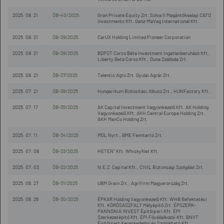
2025. 08. 21
ÖB-40/2025.
Gran Private Equity Zrt. Solva II Magántőkealap CATO
Investments Kft. Ganz-MaVag International Kft.
2025. 08. 21
ÖB-39/2025.
CarUX Holding Limited Pioneer Corporation
2025. 08. 21
ÖB-38/2025.
BDPST Corso Béta Investment Ingatlanberuházó Kft.,
Liberty Beta Corso Kft., Duna Szálloda Zrt.
2025. 08. 21
ÖB-37/2025
Talentis Agro Zrt. Gyulai Agrár Zrt.
2025. 07. 21
ÖB-36/2025
Hungarikum Biztosítási Alkusz Zrt., HUNFactory Kft.
2025. 07. 17
ÖB-35/2025
AK Capital Investment Vagyonkezelő Kft. AK Holding
Vagyonkezelő Kft. AKH Central Europe Holding Zrt.
AKH ManCo Holding Zrt.
2025. 07. 11
ÖB-34/2025
MOL Nyrt., BME Fenntartó Zrt.
2025. 07. 08
ÖB-33/2025
HETEN” Kft. WhiskyNet Kft.
2025. 07. 03
ÖB-32/2025
N.E.Z. Capital Kft., CIVIL Biztonsági Szolgálat Zrt.
2025. 06. 27
ÖB-31/2025
UBM Grain Zrt.; Agrifirm Magyarország Zrt.
2025. 06. 26
ÖB-30/2025
ÉPKAR Holding Vagyonkezelő Kft. WHB Befektetési
Kft. KÖRÖSASZFALT Mélyépítő Zrt. ÉPSZERK-
PANNONIA INVEST Építőipari Kft. ÉPI
Szerkezetépítő Kft. ÉPI Fővállalkozói Kft. BNVT
Építőipart Kereskedelmi és Szolgáltató Kft.