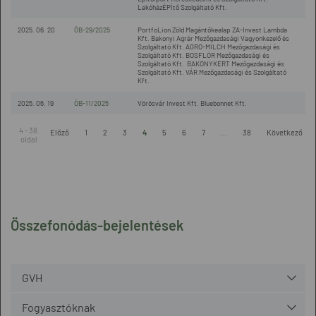
LakóházÉPÍtő Szolgáltató Kft.
2025. 06. 20
ÖB-29/2025
PortfoLion Zöld Magántőkealap ZA-Invest Lambda
Kft. Bakonyi Agrár Mezőgazdasági Vagyonkezelő és
Szolgáltató Kft. AGRO-MILCH Mezőgazdasági és
Szolgáltató Kft. BOSFLÓR Mezőgazdasági és
Szolgáltató Kft. BAKONYKERT Mezőgazdasági és
Szolgáltató Kft. VÁR Mezőgazdasági és Szolgáltató
Kft.
2025. 06. 19
ÖB-11/2025
Vörösvár Invest Kft. Bluebonnet Kft.
4 - 38.
Előző
1
2
3
4
5
6
7
...
38
Következő
oldal
Összefonódás-bejelentések
GVH
Fogyasztóknak