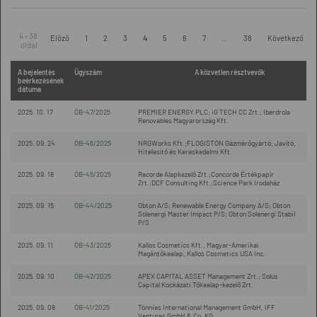
4 - 38.
Előző
1
2
3
4
5
6
7
...
38
Következő
oldal
A bejelentés
Ügyszám
A közvetlen résztvevők
beérkezésének
dátuma
2025. 10. 17
ÖB-47/2025
PREMIER ENERGY PLC; iG TECH CC Zrt.; Iberdrola
Renovables Magyarország Kft.
2025. 09. 24
ÖB-46/2025
NRGWorks Kft.;FLOGISTON Gázmérőgyártó, Javító,
Hitelesítő és Kereskedelmi Kft.
2025. 09. 18
ÖB-45/2025
Recorde Alapkezelő Zrt.;Concorde Értékpapír
Zrt.;DCF Consulting Kft.;Science Park Irodaház
2025. 09. 15
ÖB-44/2025
Obton A/S; Renewable Energy Company A/S; Obton
Solenergi Master Impact P/S; Obton Solenergi Stabil
P/S
2025. 09. 11
ÖB-43/2025
Kallos Cosmetics Kft., Magyar-Amerikai
Magántőkealap, Kallos Cosmetics USA Inc.
2025. 09. 10
ÖB-42/2025
APEX CAPITAL ASSET Management Zrt.; Solus
Capital Kockázati Tőkealap-kezelő Zrt.
2025. 09. 08
ÖB-41/2025
Tönnies International Management GmbH, IFF
Ventures GmbH & Co. KG