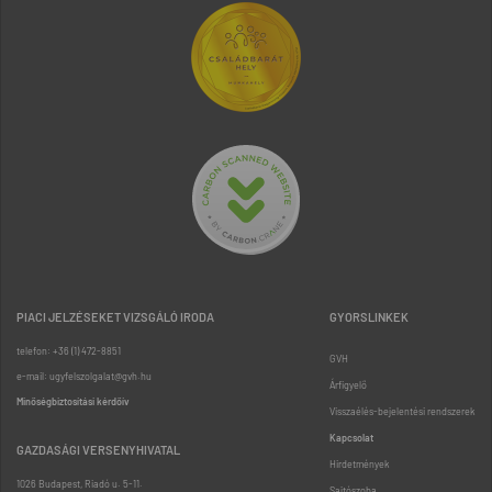
PIACI JELZÉSEKET VIZSGÁLÓ IRODA
GYORSLINKEK
telefon: +36 (1) 472-8851
GVH
e-mail: ugyfelszolgalat@gvh.hu
Árfigyelő
Minőségbiztosítási kérdőív
Visszaélés-bejelentési rendszerek
Kapcsolat
GAZDASÁGI VERSENYHIVATAL
Hirdetmények
1026 Budapest, Riadó u. 5-11.
Sajtószoba