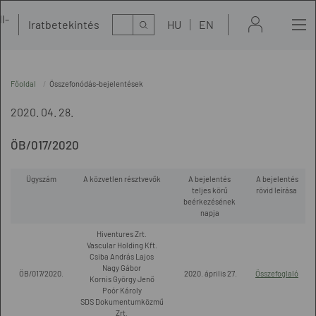
l-
Kereső
Iratbetekintés
HU
EN
t
Főoldal
Összefonódás-bejelentések
2020. 04. 28.
ÖB/017/2020
Ügyszám
A közvetlen résztvevők
A bejelentés
A bejelentés
teljes körű
rövid leírása
beérkezésének
napja
Hiventures Zrt.
Vascular Holding Kft.
Csiba András Lajos
Nagy Gábor
ÖB/017/2020.
2020. április 27.
Összefoglaló
Kornis György Jenő
Poór Károly
SDS Dokumentumközmű
Zrt.