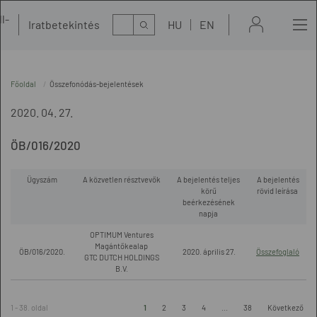
l-
Kereső
Iratbetekintés
HU
EN
t
Főoldal
Összefonódás-bejelentések
2020. 04. 27.
ÖB/016/2020
Ügyszám
A közvetlen résztvevők
A bejelentés teljes
A bejelentés
körű
rövid leírása
beérkezésének
napja
OPTIMUM Ventures
Magántőkealap
ÖB/016/2020.
2020. április 27.
Összefoglaló
GTC DUTCH HOLDINGS
B.V.
1 - 38. oldal
1
2
3
4
...
38
Következő