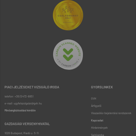
PIACI JELZÉSEKET VIZSGÁLÓ IRODA
GYORSLINKEK
telefon: +36 (1) 472-8851
GVH
e-mail: ugyfelszolgalat@gvh.hu
Árfigyelő
Minőségbiztosítási kérdőív
Visszaélés-bejelentési rendszerek
Kapcsolat
GAZDASÁGI VERSENYHIVATAL
Hirdetmények
1026 Budapest, Riadó u. 5-11.
Sajtószoba