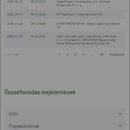
2026. 05. 12
ÖB-25/2026
Czech Property Investments, a.s., CZ Hotel
Properties JV, s.r.o.
2026. 05. 11
ÖB-24/2026
OTP Bank Nyrt., Financial Expert Kft.
2026. 04. 28
ÖB-23/2026
A-PORTOPERATOR Kft., Adony Logisztikai Központ
Kft.
2026. 04. 27
ÖB-22/2026
JUDr. Ján Sabol, JUDr. Világi Oszkár, PMK Invest,
s.r.o., Cromwell a.s., DRESCHER Magyarországi
Direct Mailing Informatikai és Nyomdai Kft.
1 - 38. oldal
1
2
3
4
...
38
Következő
Összefonódás-bejelentések
GVH
Fogyasztóknak