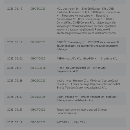
2026. 06. 15
ÖB-33/2026
MOL Upstream Zrt., Endrőd Gázipari Kft., OGD
Nádudvar Koncessziós Kft., OGD Újléta Koncessziós
Kft. Mogyoród Koncessziós Kft. Nagykáta
Koncessziós Kft. Ócsa Koncessziós Kft. O&GD
Central Kft., O&GD Central Kft. tulajdonában álló
konyári gázfeldolgozó üzem és sárándi ingatlanok,
valamint a jogosultságában álló Penészlek-II
szénhidrogén bányatelek, mint vállalkozásrészek
2026. 06. 12
ÖB-32/2026
CSOFÉM Szerelvény Kft., CSOFÉM Kereskedelmi Bt.
épületgépészeti és szaniteráru nagykereskedelmi
üzletága
2026. 06. 02
ÖB-31/2026
AGR-Invest Alfa Kft., Geo-Milk Kft., Cropimal Kft.
2026. 06. 01
ÖB-30/2026
High Yield Vagyonkezelő Zrt., TritonLife
Magánkórházak Zrt.
2026. 05. 28
ÖB-29/2026
Veolia Invest Hungary Zrt., Fővárosi Csatornázási
Művek Zrt., Érd és Térsége Regionális Víziközmű Kft.,
Érd és Térsége Csatorna-szolgáltató Kft.
2026. 05. 27
ÖB-28/2026
Lipóti Pékség Kft., Univer-Product Zrt. sütőipari
üzletága, mint vállalkozásrész
2026. 05. 21
ÖB-27/2026
Texas Instruments Incorporated, Silicon
Laboratories Inc.
2025. 05. 19
ÖB-26/2026
WITORP Kft., Váci 76 Kft.