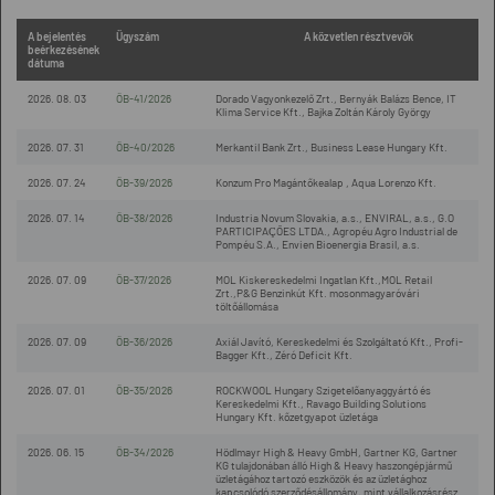
A bejelentés
Ügyszám
A közvetlen résztvevők
beérkezésének
dátuma
2026. 08. 03
ÖB-41/2026
Dorado Vagyonkezelő Zrt., Bernyák Balázs Bence, IT
Klima Service Kft., Bajka Zoltán Károly György
2026. 07. 31
ÖB-40/2026
Merkantil Bank Zrt., Business Lease Hungary Kft.
2026. 07. 24
ÖB-39/2026
Konzum Pro Magántőkealap , Aqua Lorenzo Kft.
2026. 07. 14
ÖB-38/2026
Industria Novum Slovakia, a.s., ENVIRAL, a.s., G.O
PARTICIPAÇÕES LTDA., Agropéu Agro Industrial de
Pompéu S.A., Envien Bioenergia Brasil, a.s.
2026. 07. 09
ÖB-37/2026
MOL Kiskereskedelmi Ingatlan Kft.,MOL Retail
Zrt.,P&G Benzinkút Kft. mosonmagyaróvári
töltőállomása
2026. 07. 09
ÖB-36/2026
Axiál Javító, Kereskedelmi és Szolgáltató Kft., Profi-
Bagger Kft., Zéró Deficit Kft.
2026. 07. 01
ÖB-35/2026
ROCKWOOL Hungary Szigetelőanyaggyártó és
Kereskedelmi Kft., Ravago Building Solutions
Hungary Kft. kőzetgyapot üzletága
2026. 06. 15
ÖB-34/2026
Hödlmayr High & Heavy GmbH, Gartner KG, Gartner
KG tulajdonában álló High & Heavy haszongépjármű
üzletágához tartozó eszközök és az üzletághoz
kapcsolódó szerződésállomány, mint vállalkozásrész