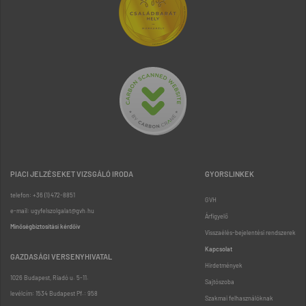
PIACI JELZÉSEKET VIZSGÁLÓ IRODA
GYORSLINKEK
telefon: +36 (1) 472-8851
GVH
e-mail: ugyfelszolgalat@gvh.hu
Árfigyelő
Minőségbiztosítási kérdőív
Visszaélés-bejelentési rendszerek
Kapcsolat
GAZDASÁGI VERSENYHIVATAL
Hirdetmények
1026 Budapest, Riadó u. 5-11.
Sajtószoba
levélcím: 1534 Budapest Pf.: 958
Szakmai felhasználóknak