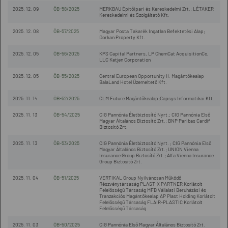
2025. 12. 09
ÖB-58/2025
MERKBAU Építőipari és Kereskedelmi Zrt.; LÉTAKER
Kereskedelmi és Szolgáltató Kft.
2025. 12. 08
ÖB-57/2025
Magyar Posta Takarék Ingatlan Befektetési Alap;
Dorkan Property Kft.
2025. 12. 05
ÖB-56/2025
KPS Capital Partners, LP ChemCat AcquisitionCo,
LLC Ketjen Corporation
2025. 12. 05
ÖB-55/2025
Central European Opportunity II. Magántőkealap
BalaLand Hotel Üzemeltető Kft.
2025. 11. 14
ÖB-52/2025
CLM Future Magántőkealap;Capsys Informatikai Kft.
2025. 11. 13
ÖB-54/2025
CIG Pannónia Életbiztosító Nyrt.; CIG Pannónia Első
Magyar Általános Biztosító Zrt.; BNP Paribas Cardif
Biztosító Zrt.
2025. 11. 13
ÖB-53/2025
CIG Pannónia Életbiztosító Nyrt. ; CIG Pannónia Első
Magyar Általános Biztosító Zrt.; UNION Vienna
Insurance Group Biztosító Zrt.; Alfa Vienna Insurance
Group Biztosító Zrt.
2025. 11. 04
ÖB-51/2025
VERTIKAL Group Nyilvánosan Működő
Részvénytársaság PLAST-X PARTNER Korlátolt
Felelősségű Társaság MFB Vállalati Beruházási és
Tranzakciós Magántőkealap AP Plast Holding Korlátolt
Felelősségű Társaság FLAIR-PLASTIC Korlátolt
Felelősségű Társaság
2025. 11. 03
ÖB-50/2025
CIG Pannónia Első Magyar Általános Biztosító Zrt.