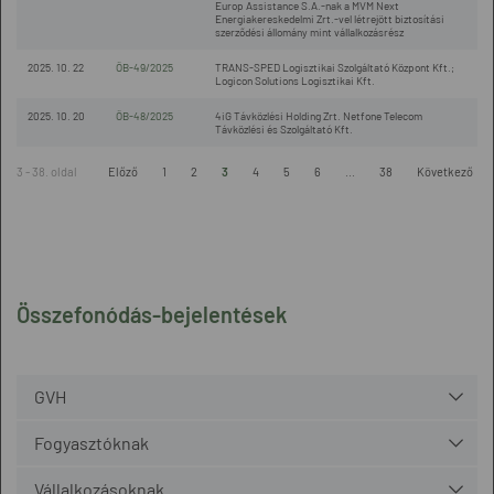
Europ Assistance S.A.-nak a MVM Next
Energiakereskedelmi Zrt.-vel létrejött biztosítási
szerződési állomány mint vállalkozásrész
2025. 10. 22
ÖB-49/2025
TRANS-SPED Logisztikai Szolgáltató Központ Kft.;
Logicon Solutions Logisztikai Kft.
2025. 10. 20
ÖB-48/2025
4iG Távközlési Holding Zrt. Netfone Telecom
Távközlési és Szolgáltató Kft.
3 - 38. oldal
Előző
1
2
3
4
5
6
...
38
Következő
Összefonódás-bejelentések
GVH
Fogyasztóknak
Vállalkozásoknak