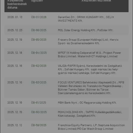
A bejelentés
Ügyszám
A közvetlen résztvevők
beérkezésének
dátuma
2026. 01. 13
ÖB-01/2026
GaranSec Zrt., ORINK HUNGARY Kft., SELIX
INVESTMENTS Kft.
2025. 12. 23
ÖB-66/2025
MOL Solar Energy Holding Kft.; PolSolar Kft.
2025. 12. 19
ÖB-65/2025
Frasers Group (European Holdings) Ltd.; Hervis
Sport- és Divatkereskedelmi Kft.
2025. 12. 18
ÖB-64/2025
WPEF IX Holding Coöperatief W.A.; Project Power
Bidco Limited ; Watermill-CT Holdings Limited
2025. 12. 16
ÖB-62/2025
VAJDA-PAPÍR Gyártó, Kereskedelmi és Szolgáltató
Kft.; Sofidel Hungary Kft. saját márkás (és helyi
gyártói márkás) üzletága; Sofidel Hungary Kft.
2025. 12. 16
ÖB-63/2025
FOCUS VENTURES Befektetési Alapkezelő Zrt.; MFB
Vállalati Beruházási és Tranzakciós Magántőkealap ;
Büttner Tamás Gábor; Büttner és Társai
Szerszámelemgyártó és Kereskedelmi Kft.
2025. 12. 16
ÖB-61/2025
MBH Bank Nyrt.; OC Magyarország Holding Kft.
2025. 12. 15
ÖB-60/2025
MOHU HOLDING Kft.; TAPPE Hulladékgazdálkodási,
Köztisztasági, Szolgáltató Kft.
2025. 12. 12
ÖB-59/2025
Franchise Equity Partners, LP ;Neptune Acquisition
Bidco Limited;IMO Car Wash Group Limited