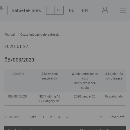
l-
Kereső
Iratbetekintés
HU
EN
t
Főoldal
Összefonódás-bejelentések
2020. 01. 27.
ÖB/003/2020.
Ügyszám
A közvetlen
A bejelentés teljes
A bejelentés
résztvevők
körű
rövid leírása
beérkezésének
napja
ÖB/003/2020.
MET Holding AG
2020. január 23.
Összefoglaló
E2 Hungary Zrt.
3 - 38. oldal
Előző
1
2
3
4
5
6
...
38
Következő