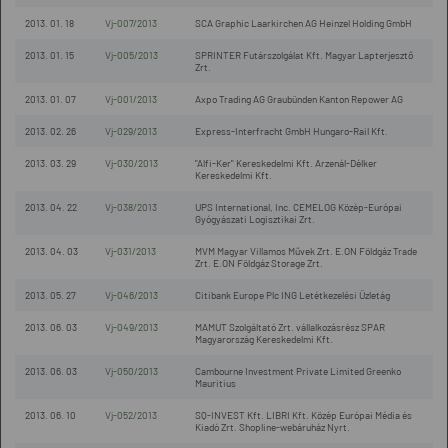
2013. 01. 18
Vj-007/2013
SCA Graphic Laarkirchen AG Heinzel Holding GmbH
2013. 01. 15
Vj-005/2013
SPRINTER Futárszolgálat Kft. Magyar Lapterjesztő
Zrt.
2013. 01. 07
Vj-001/2013
Axpo Trading AG Graubünden Kanton Repower AG
2013. 02. 26
Vj-029/2013
Express-Interfracht GmbH Hungaro-Rail Kft.
2013. 03. 29
Vj-030/2013
"Alfi-Ker" Kereskedelmi Kft. Arzenál-Délker
Kereskedelmi Kft.
2013. 04. 22
Vj-038/2013
UPS International, Inc. CEMELOG Közép-Európai
Gyógyászati Logisztikai Zrt.
2013. 04. 03
Vj-031/2013
MVM Magyar Villamos Művek Zrt. E.ON Földgáz Trade
Zrt. E.ON Földgáz Storage Zrt.
2013. 05. 27
Vj-046/2013
Citibank Europe Plc ING Letétkezelési Üzletág
2013. 06. 03
Vj-049/2013
MAMUT Szolgáltató Zrt. vállalkozásrész SPAR
Magyarország Kereskedelmi Kft.
2013. 06. 03
Vj-050/2013
Cambourne Investment Private Limited Greenko
Mauritius
2013. 06. 10
Vj-052/2013
SQ-INVEST Kft. LIBRI Kft. Közép Európai Média és
Kiadó Zrt. Shopline-webáruház Nyrt.