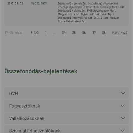
2013. 08. 02
Vj-062/2013
Díjbeszedő Nyomda Zrt. összefüggő díjbeszedési
üzletága Díjbeszedő Üzemeltetési és Szolgáltatási Kft.
Díjbeszedő Holding Zrt. FHB Jelzálogbank Nyrt.
Magyar Posta Zrt. Díjbeszedő Faktorház Nyrt.
Díjbeszedő Informatikai Kft. DÍJNET Zrt. Magyar
Posta Befektetési Zrt.
37 - 38. oldal
Előző
1
...
34
35
36
37
38
Következő
Összefonódás-bejelentések
GVH
Fogyasztóknak
Vállalkozásoknak
Szakmai felhasználóknak