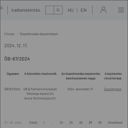
l-
Kereső
Iratbetekintés
HU
EN
t
Főoldal
Összefonódás-bejelentések
2024. 12. 17.
ÖB-67/2024
Ügyszám
A közvetlen résztvevők
Az összefonódás-bejelentés
A bejelentés
beérkezésének napja
rövid leírása
ÖB/67/2024.
GB & Partners Kockázati
2024. december 17.
Összefoglaló
Tőkealap-kezelő Zrt.
Asura Technologies Zrt.
37 - 38. oldal
Előző
1
...
34
35
36
37
38
Következő