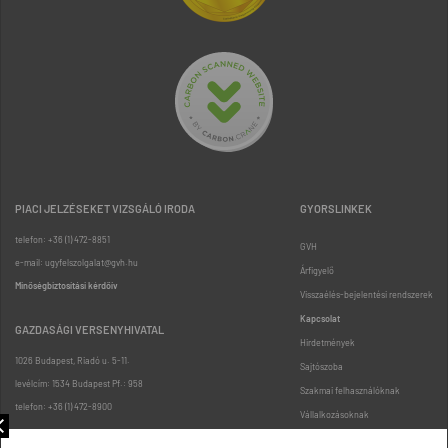
PIACI JELZÉSEKET VIZSGÁLÓ IRODA
GYORSLINKEK
telefon: +36 (1) 472-8851
GVH
e-mail: ugyfelszolgalat@gvh.hu
Árfigyelő
Minőségbiztosítási kérdőív
Visszaélés-bejelentési rendszerek
Kapcsolat
GAZDASÁGI VERSENYHIVATAL
Hirdetmények
1026 Budapest, Riadó u. 5-11.
Sajtószoba
levélcím: 1534 Budapest Pf.: 958
Szakmai felhasználóknak
telefon: +36 (1) 472-8900
Vállalkozásoknak
Fogyasztóknak