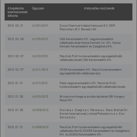
A bejelentés
Ügyszám
A közvetlen résztvevők
beérkezésének
dátuma
2013. 02. 21
Vj-021/2013
Exxon Chemical Holland Ventures B.V. DSM
Plastomers B.V. Borealis AG
2013. 02. 08
Vj-015/2013
CBA Kereskedelmi Kft. nagykereskedelmi
vállalkozásrésze Hansa Kontakt Inv. Kft. Hansa
Kontakt Kereskedelmi és Szolgáltató Kft.
2013. 02. 07
Vj-013/2013
Match és Profi kiskereskedelmi egységekből álló
vállalkozásrészek CBA Kereskedelmi Kft.
2013. 02. 07
Vj-014/2013
SPAR Kereskedelmi Kft. Match kiskereskedelmi
egységekből álló vállalkozásrész
2013. 01. 31
Vj-011/2013
Palóc nagykereskedelmi Kft. Match és Profi
kiskereskedelmi egységekből álló vállalkozásrészek
2013. 01. 29
Vj-010/2013
Bricostore Hungaria áruház-épületek OBI Hungary
Retail Kft.
2013. 01. 28
Vj-009/2013
Enviral a.s. Enagro a.s. Meroco a.s. Rossi Biofuel Zrt.
Envien International Limited Polnoservis a.s. Envi
Goriva d.d.o
2013. 01. 21
Vj-008/2013
Match és Profi kiskereskedelmi egységekből álló
vállalkozásrész ÉLÉSKER Kereskedelmi és Szolgáltató
Kft. ALASZKA Kereskedelmi Kft.