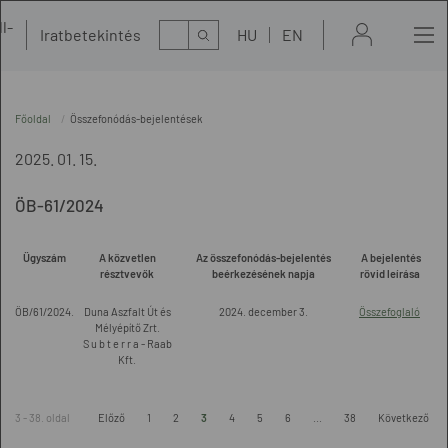
l-
Kereső
Iratbetekintés
HU
EN
t
Főoldal
Összefonódás-bejelentések
2025. 01. 15.
ÖB-61/2024
Ügyszám
A közvetlen
Az összefonódás-bejelentés
A bejelentés
résztvevők
beérkezésének napja
rövid leírása
ÖB/61/2024.
Duna Aszfalt Út és
2024. december 3.
Összefoglaló
Mélyépítő Zrt.
S u b t e r r a - Raab
Kft.
3 - 38. oldal
Előző
1
2
3
4
5
6
...
38
Következő