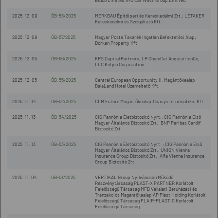
Bidco Limited;IMO Car Wash Group Limited
2025. 12. 09
ÖB-58/2025
MERKBAU Építőipari és Kereskedelmi Zrt.; LÉTAKER
Kereskedelmi és Szolgáltató Kft.
2025. 12. 08
ÖB-57/2025
Magyar Posta Takarék Ingatlan Befektetési Alap;
Dorkan Property Kft.
2025. 12. 05
ÖB-56/2025
KPS Capital Partners, LP ChemCat AcquisitionCo,
LLC Ketjen Corporation
2025. 12. 05
ÖB-55/2025
Central European Opportunity II. Magántőkealap
BalaLand Hotel Üzemeltető Kft.
2025. 11. 14
ÖB-52/2025
CLM Future Magántőkealap;Capsys Informatikai Kft.
2025. 11. 13
ÖB-54/2025
CIG Pannónia Életbiztosító Nyrt.; CIG Pannónia Első
Magyar Általános Biztosító Zrt.; BNP Paribas Cardif
Biztosító Zrt.
2025. 11. 13
ÖB-53/2025
CIG Pannónia Életbiztosító Nyrt. ; CIG Pannónia Első
Magyar Általános Biztosító Zrt.; UNION Vienna
Insurance Group Biztosító Zrt.; Alfa Vienna Insurance
Group Biztosító Zrt.
2025. 11. 04
ÖB-51/2025
VERTIKAL Group Nyilvánosan Működő
Részvénytársaság PLAST-X PARTNER Korlátolt
Felelősségű Társaság MFB Vállalati Beruházási és
Tranzakciós Magántőkealap AP Plast Holding Korlátolt
Felelősségű Társaság FLAIR-PLASTIC Korlátolt
Felelősségű Társaság