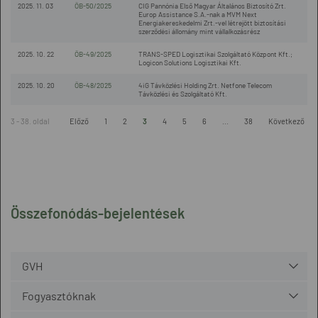
2025. 11. 03
ÖB-50/2025
CIG Pannónia Első Magyar Általános Biztosító Zrt.
Europ Assistance S.A.-nak a MVM Next
Energiakereskedelmi Zrt.-vel létrejött biztosítási
szerződési állomány mint vállalkozásrész
2025. 10. 22
ÖB-49/2025
TRANS-SPED Logisztikai Szolgáltató Központ Kft.;
Logicon Solutions Logisztikai Kft.
2025. 10. 20
ÖB-48/2025
4iG Távközlési Holding Zrt. Netfone Telecom
Távközlési és Szolgáltató Kft.
3 - 38. oldal
Előző
1
2
3
4
5
6
...
38
Következő
Összefonódás-bejelentések
GVH
Fogyasztóknak