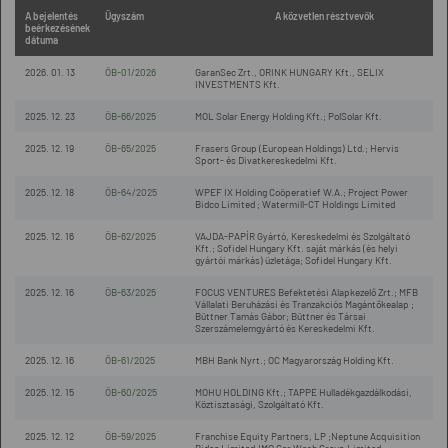
A bejelentés
Ügyszám
A közvetlen résztvevők
beérkezésének
dátuma
2026. 01. 13
ÖB-01/2026
GaranSec Zrt., ORINK HUNGARY Kft., SELIX
INVESTMENTS Kft.
2025. 12. 23
ÖB-66/2025
MOL Solar Energy Holding Kft.; PolSolar Kft.
2025. 12. 19
ÖB-65/2025
Frasers Group (European Holdings) Ltd.; Hervis
Sport- és Divatkereskedelmi Kft.
2025. 12. 18
ÖB-64/2025
WPEF IX Holding Coöperatief W.A.; Project Power
Bidco Limited ; Watermill-CT Holdings Limited
2025. 12. 16
ÖB-62/2025
VAJDA-PAPÍR Gyártó, Kereskedelmi és Szolgáltató
Kft.; Sofidel Hungary Kft. saját márkás (és helyi
gyártói márkás) üzletága; Sofidel Hungary Kft.
2025. 12. 16
ÖB-63/2025
FOCUS VENTURES Befektetési Alapkezelő Zrt.; MFB
Vállalati Beruházási és Tranzakciós Magántőkealap ;
Büttner Tamás Gábor; Büttner és Társai
Szerszámelemgyártó és Kereskedelmi Kft.
2025. 12. 16
ÖB-61/2025
MBH Bank Nyrt.; OC Magyarország Holding Kft.
2025. 12. 15
ÖB-60/2025
MOHU HOLDING Kft.; TAPPE Hulladékgazdálkodási,
Köztisztasági, Szolgáltató Kft.
2025. 12. 12
ÖB-59/2025
Franchise Equity Partners, LP ;Neptune Acquisition