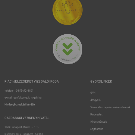
PIACI JELZÉSEKET VIZSGÁLÓ IRODA
GYORSLINKEK
telefon: +36 (1) 472-8851
GVH
e-mail: ugyfelszolgalat@gvh.hu
Árfigyelő
Minőségbiztosítási kérdőív
Visszaélés-bejelentési rendszerek
Kapcsolat
GAZDASÁGI VERSENYHIVATAL
Hirdetmények
1026 Budapest, Riadó u. 5-11.
Sajtószoba
levélcím: 1534 Budapest Pf.: 958