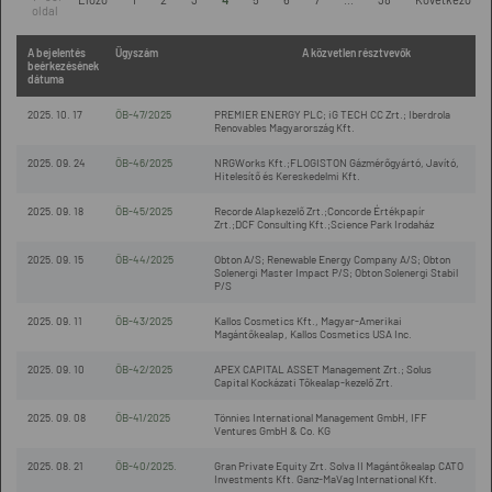
oldal
A bejelentés
Ügyszám
A közvetlen résztvevők
beérkezésének
dátuma
2025. 10. 17
ÖB-47/2025
PREMIER ENERGY PLC; iG TECH CC Zrt.; Iberdrola
Renovables Magyarország Kft.
2025. 09. 24
ÖB-46/2025
NRGWorks Kft.;FLOGISTON Gázmérőgyártó, Javító,
Hitelesítő és Kereskedelmi Kft.
2025. 09. 18
ÖB-45/2025
Recorde Alapkezelő Zrt.;Concorde Értékpapír
Zrt.;DCF Consulting Kft.;Science Park Irodaház
2025. 09. 15
ÖB-44/2025
Obton A/S; Renewable Energy Company A/S; Obton
Solenergi Master Impact P/S; Obton Solenergi Stabil
P/S
2025. 09. 11
ÖB-43/2025
Kallos Cosmetics Kft., Magyar-Amerikai
Magántőkealap, Kallos Cosmetics USA Inc.
2025. 09. 10
ÖB-42/2025
APEX CAPITAL ASSET Management Zrt.; Solus
Capital Kockázati Tőkealap-kezelő Zrt.
2025. 09. 08
ÖB-41/2025
Tönnies International Management GmbH, IFF
Ventures GmbH & Co. KG
2025. 08. 21
ÖB-40/2025.
Gran Private Equity Zrt. Solva II Magántőkealap CATO
Investments Kft. Ganz-MaVag International Kft.