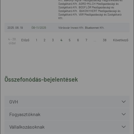
Kft. Bakonyi Agrár Mezőgazdasági Vagyonkezelő és
Szolgáltató Kft. AGRO-MILCH Mezőgazdasági és
Szolgáltató Kft. BOSFLÓR Mezőgazdasági és
Szolgáltató Kft. BAKONYKERT Mezőgazdasági és
Szolgáltató Kft. VÁR Mezőgazdasági és Szolgáltató
Kft.
2025. 06. 19
ÖB-11/2025
Vörösvár Invest Kft. Bluebonnet Kft.
4 - 38.
Előző
1
2
3
4
5
6
7
...
38
Következő
oldal
Összefonódás-bejelentések
GVH
Fogyasztóknak
Vállalkozásoknak