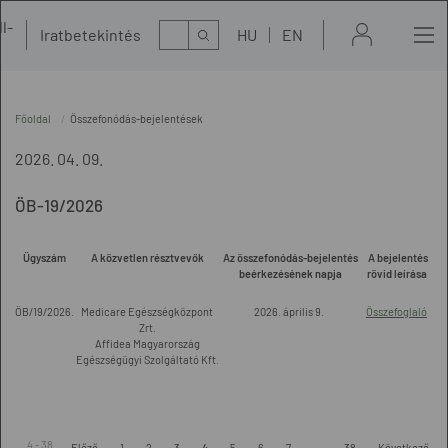
l-
Kereső
Iratbetekintés
HU
EN
t
Főoldal
Összefonódás-bejelentések
2026. 04. 09.
ÖB-19/2026
Ügyszám
A közvetlen résztvevők
Az összefonódás-bejelentés
A bejelentés
beérkezésének napja
rövid leírása
ÖB/19/2026.
Medicare Egészségközpont
2026. április 9.
Összefoglaló
Zrt.
Affidea Magyarország
Egészségügyi Szolgáltató Kft.
4 - 38.
Előző
1
2
3
4
5
6
7
...
38
Következő