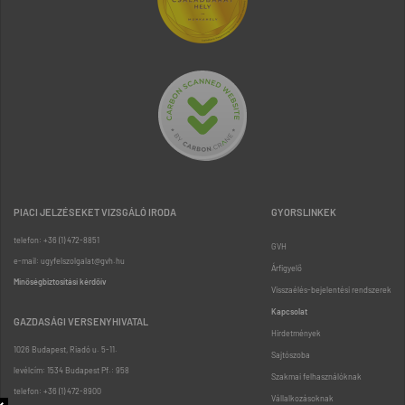
PIACI JELZÉSEKET VIZSGÁLÓ IRODA
GYORSLINKEK
telefon: +36 (1) 472-8851
GVH
e-mail: ugyfelszolgalat@gvh.hu
Árfigyelő
Minőségbiztosítási kérdőív
Visszaélés-bejelentési rendszerek
Kapcsolat
GAZDASÁGI VERSENYHIVATAL
Hirdetmények
1026 Budapest, Riadó u. 5-11.
Sajtószoba
levélcím: 1534 Budapest Pf.: 958
Szakmai felhasználóknak
telefon: +36 (1) 472-8900
Vállalkozásoknak