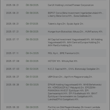
2025. 08. 21
ÖB-39/2025.
CarUX Holding Limited Pioneer Corporation
2025. 08. 21
ÖB-38/2025.
BDPST Corso Béta Investment Ingatlanberuházó Kft.,
Liberty Beta Corso Kft., Duna Szálloda Zrt.
2025. 08. 21
ÖB-37/2025
Talentis Agro Zrt. Gyulai Agrár Zrt.
2025. 07. 21
ÖB-36/2025
Hungarikum Biztosítási Alkusz Zrt., HUNFactory Kft.
2025. 07. 17
ÖB-35/2025
AK Capital Investment Vagyonkezelő Kft. AK Holding
Vagyonkezelő Kft. AKH Central Europe Holding Zrt.
AKH ManCo Holding Zrt.
2025. 07. 11
ÖB-34/2025
MOL Nyrt., BME Fenntartó Zrt.
2025. 07. 08
ÖB-33/2025
HETEN” Kft. WhiskyNet Kft.
2025. 07. 03
ÖB-32/2025
N.E.Z. Capital Kft., CIVIL Biztonsági Szolgálat Zrt.
2025. 06. 27
ÖB-31/2025
UBM Grain Zrt.; Agrifirm Magyarország Zrt.
2025. 06. 26
ÖB-30/2025
ÉPKAR Holding Vagyonkezelő Kft. WHB Befektetési
Kft. KÖRÖSASZFALT Mélyépítő Zrt. ÉPSZERK-
PANNONIA INVEST Építőipari Kft. ÉPI
Szerkezetépítő Kft. ÉPI Fővállalkozói Kft. BNVT
Építőipart Kereskedelmi és Szolgáltató Kft.
LakóházÉPÍtő Szolgáltató Kft.
2025. 06. 20
ÖB-29/2025
PortfoLion Zöld Magántőkealap ZA-Invest Lambda