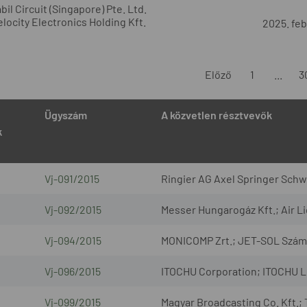
bil Circuit (Singapore) Pte. Ltd.
elocity Electronics Holding Kft.
2025. feb
Előző
1
...
3
Ügyszám
A közvetlen résztvevők
k
Vj-091/2015
Ringier AG Axel Springer Schw
Vj-092/2015
Messer Hungarogáz Kft.; Air Li
Vj-094/2015
MONICOMP Zrt.; JET-SOL Számít
Vj-096/2015
ITOCHU Corporation; ITOCHU L
Vj-099/2015
Magyar Broadcasting Co. Kft.;