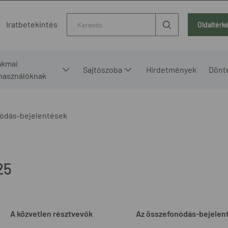
Kereső
Iratbetekintés
Oldaltérk
akmai
Sajtószoba
Hirdetmények
Dönt
lhasználóknak
ódás-bejelentések
25
A közvetlen résztvevők
Az összefonódás-bejelen