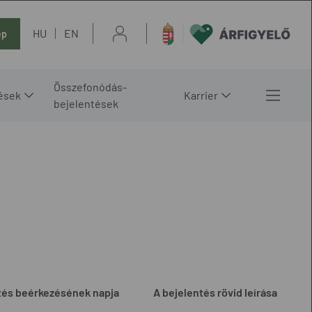
HU
EN
ép
Összefonódás-
ések
Karrier
bejelentések
tés beérkezésének napja
A bejelentés rövid leírása