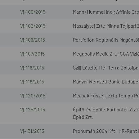
Vj-100/2015
Mann+Hummel Inc.; Affinia Gro
Vj-102/2015
Naszálytej Zrt.; Minna Tejipari Z
Vj-106/2015
Portfolion Regionális Magántők
Vj-107/2015
Megapolis Media Zrt.; CCA Vízi
Vj-116/2015
Szíjj László, Tief Terra Építőipa
Vj-118/2015
Magyar Nemzeti Bank; Budapes
Vj-120/2015
Mecsek Füszért Zrt.; Tempo Pro
Vj-125/2015
Építő-és Épületkarbantartó Zr
Építő Zrt.
Vj-131/2015
Prohumán 2004 Kft., HR-Rent 