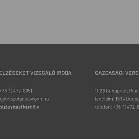
JELZÉSEKET VIZSGÁLÓ IRODA
GAZDASÁGI VERS
+36 (1) 472-8851
1026 Budapest, Riadó
ugyfelszolgalat@gvh.hu
levélcím: 1534 Budap
iztosítási kérdőív
telefon: +36 (1) 472-