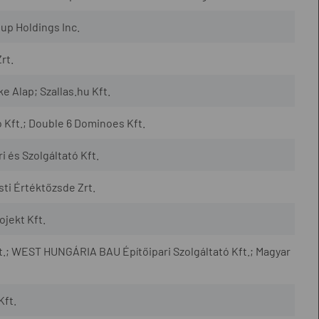
up Holdings Inc.
rt.
e Alap; Szallas.hu Kft.
ó Kft.; Double 6 Dominoes Kft.
ri és Szolgáltató Kft.
ti Értéktőzsde Zrt.
jekt Kft.
t.; WEST HUNGÁRIA BAU Építőipari Szolgáltató Kft.; Magyar
Kft.