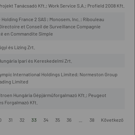
rojekt Tanácsadó Kft.; Work Service S.A.; Profield 2008 Kft.
olding France 2 SAS ; Monosem, Inc. ; Ribouleau
rectoire et Conseil de Surveillance Compagnie
té en Commandite Simple
i és Lízing Zrt.
ungária Ipari és Kereskedelmi Zrt.
ympic International Holdings Limited; Normeston Group
ading Limited
Citroen Hungária Gépjárműforgalmazó Kft.; Peugeot
s Forgalmazó Kft.
0
31
32
33
34
35
36
...
38
Következő