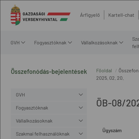
Árfigyelő
Kartell-chat
Sz
GVH
Fogyasztóknak
Vállalkozásoknak
fe
Főoldal
Összefon
Összefonódás-bejelentések
2025. 02. 20.
GVH
ÖB-08/20
Fogyasztóknak
Vállalkozásoknak
Ügyszám
Szakmai felhasználóknak