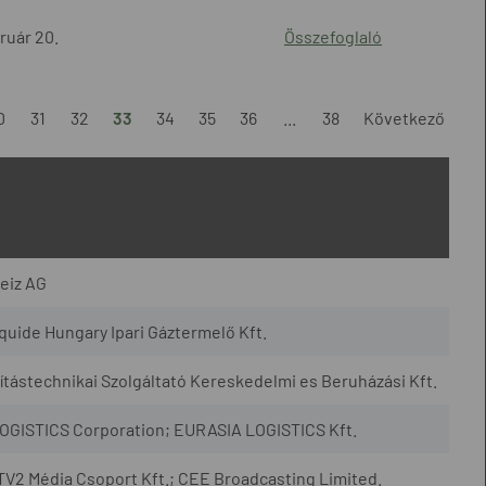
ruár 20.
Összefoglaló
0
31
32
33
34
35
36
...
38
Következő
eiz AG
quide Hungary Ipari Gáztermelő Kft.
ástechnikai Szolgáltató Kereskedelmi es Beruházási Kft.
OGISTICS Corporation; EURASIA LOGISTICS Kft.
 TV2 Média Csoport Kft.; CEE Broadcasting Limited.