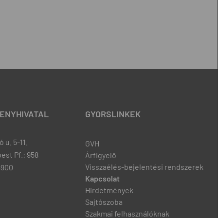
ENYHIVATAL
GYORSLINKEK
 u. 5-11.
GVH
est Pf.: 958
Árfigyelő
Visszaélés-bejelentési rendszerek
8900
Kapcsolat
Hirdetmények
Sajtószoba
Szakmai felhasználóknak