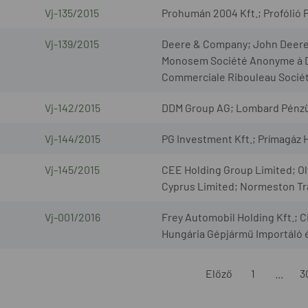
Vj-135/2015
Prohumán 2004 Kft.; Profólió P
Vj-139/2015
Deere & Company; John Deere H
Monosem Société Anonyme à Di
Commerciale Ribouleau Socié
Vj-142/2015
DDM Group AG; Lombard Pénzügy
Vj-144/2015
PG Investment Kft.; Prímagáz H
Vj-145/2015
CEE Holding Group Limited; Ol
Cyprus Limited; Normeston Tr
Vj-001/2016
Frey Automobil Holding Kft.; 
Hungária Gépjármű Importáló é
Előző
1
...
3