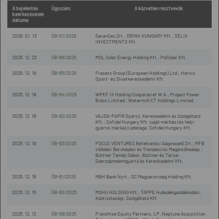
A bejelentés
Ügyszám
A közvetlen résztvevők
beérkezésének
dátuma
2026. 01. 13
ÖB-01/2026
GaranSec Zrt., ORINK HUNGARY Kft., SELIX
INVESTMENTS Kft.
2025. 12. 23
ÖB-66/2025
MOL Solar Energy Holding Kft.; PolSolar Kft.
2025. 12. 19
ÖB-65/2025
Frasers Group (European Holdings) Ltd.; Hervis
Sport- és Divatkereskedelmi Kft.
2025. 12. 18
ÖB-64/2025
WPEF IX Holding Coöperatief W.A.; Project Power
Bidco Limited ; Watermill-CT Holdings Limited
2025. 12. 16
ÖB-62/2025
VAJDA-PAPÍR Gyártó, Kereskedelmi és Szolgáltató
Kft.; Sofidel Hungary Kft. saját márkás (és helyi
gyártói márkás) üzletága; Sofidel Hungary Kft.
2025. 12. 16
ÖB-63/2025
FOCUS VENTURES Befektetési Alapkezelő Zrt.; MFB
Vállalati Beruházási és Tranzakciós Magántőkealap ;
Büttner Tamás Gábor; Büttner és Társai
Szerszámelemgyártó és Kereskedelmi Kft.
2025. 12. 16
ÖB-61/2025
MBH Bank Nyrt.; OC Magyarország Holding Kft.
2025. 12. 15
ÖB-60/2025
MOHU HOLDING Kft.; TAPPE Hulladékgazdálkodási,
Köztisztasági, Szolgáltató Kft.
2025. 12. 12
ÖB-59/2025
Franchise Equity Partners, LP ;Neptune Acquisition