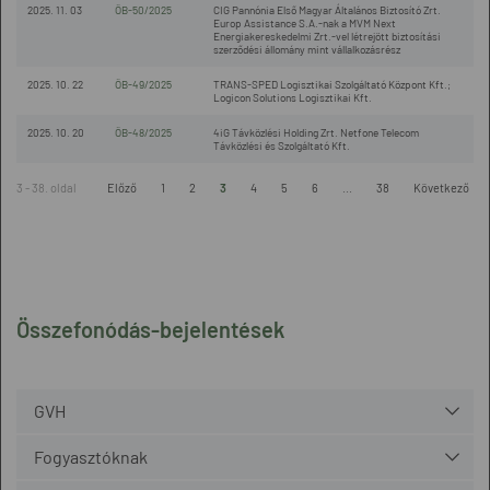
2025. 11. 03
ÖB-50/2025
CIG Pannónia Első Magyar Általános Biztosító Zrt.
Europ Assistance S.A.-nak a MVM Next
Energiakereskedelmi Zrt.-vel létrejött biztosítási
szerződési állomány mint vállalkozásrész
2025. 10. 22
ÖB-49/2025
TRANS-SPED Logisztikai Szolgáltató Központ Kft.;
Logicon Solutions Logisztikai Kft.
2025. 10. 20
ÖB-48/2025
4iG Távközlési Holding Zrt. Netfone Telecom
Távközlési és Szolgáltató Kft.
3 - 38. oldal
Előző
1
2
3
4
5
6
...
38
Következő
Összefonódás-bejelentések
GVH
Fogyasztóknak