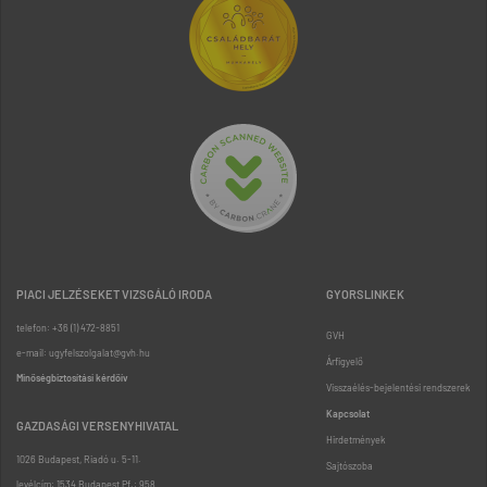
PIACI JELZÉSEKET VIZSGÁLÓ IRODA
GYORSLINKEK
telefon: +36 (1) 472-8851
GVH
e-mail: ugyfelszolgalat@gvh.hu
Árfigyelő
Minőségbiztosítási kérdőív
Visszaélés-bejelentési rendszerek
Kapcsolat
GAZDASÁGI VERSENYHIVATAL
Hirdetmények
1026 Budapest, Riadó u. 5-11.
Sajtószoba
levélcím: 1534 Budapest Pf.: 958