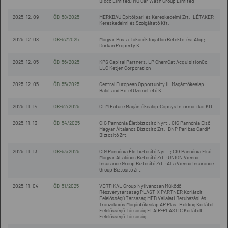
Bidco Limited;IMO Car Wash Group Limited
2025. 12. 09
ÖB-58/2025
MERKBAU Építőipari és Kereskedelmi Zrt.; LÉTAKER
Kereskedelmi és Szolgáltató Kft.
2025. 12. 08
ÖB-57/2025
Magyar Posta Takarék Ingatlan Befektetési Alap;
Dorkan Property Kft.
2025. 12. 05
ÖB-56/2025
KPS Capital Partners, LP ChemCat AcquisitionCo,
LLC Ketjen Corporation
2025. 12. 05
ÖB-55/2025
Central European Opportunity II. Magántőkealap
BalaLand Hotel Üzemeltető Kft.
2025. 11. 14
ÖB-52/2025
CLM Future Magántőkealap;Capsys Informatikai Kft.
2025. 11. 13
ÖB-54/2025
CIG Pannónia Életbiztosító Nyrt.; CIG Pannónia Első
Magyar Általános Biztosító Zrt.; BNP Paribas Cardif
Biztosító Zrt.
2025. 11. 13
ÖB-53/2025
CIG Pannónia Életbiztosító Nyrt. ; CIG Pannónia Első
Magyar Általános Biztosító Zrt.; UNION Vienna
Insurance Group Biztosító Zrt.; Alfa Vienna Insurance
Group Biztosító Zrt.
2025. 11. 04
ÖB-51/2025
VERTIKAL Group Nyilvánosan Működő
Részvénytársaság PLAST-X PARTNER Korlátolt
Felelősségű Társaság MFB Vállalati Beruházási és
Tranzakciós Magántőkealap AP Plast Holding Korlátolt
Felelősségű Társaság FLAIR-PLASTIC Korlátolt
Felelősségű Társaság