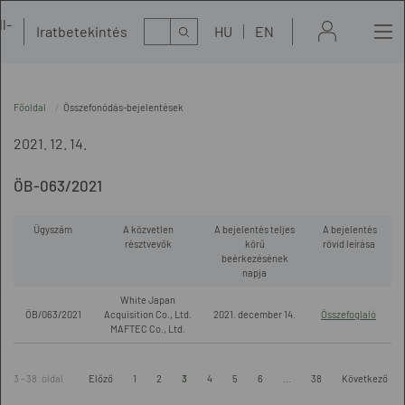
l-
Kereső
Iratbetekintés
HU
EN
t
Főoldal
Összefonódás-bejelentések
2021. 12. 14.
ÖB-063/2021
Ügyszám
A közvetlen
A bejelentés teljes
A bejelentés
résztvevők
körű
rövid leírása
beérkezésének
napja
White Japan
ÖB/063/2021
Acquisition Co., Ltd.
2021. december 14.
Összefoglaló
MAFTEC Co., Ltd.
3 - 38. oldal
Előző
1
2
3
4
5
6
...
38
Következő