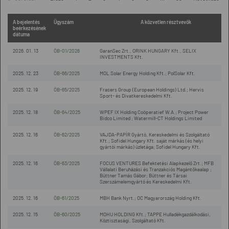
A bejelentés
Ügyszám
A közvetlen résztvevők
beérkezésének
dátuma
2026. 01. 13
ÖB-01/2026
GaranSec Zrt., ORINK HUNGARY Kft., SELIX
INVESTMENTS Kft.
2025. 12. 23
ÖB-66/2025
MOL Solar Energy Holding Kft.; PolSolar Kft.
2025. 12. 19
ÖB-65/2025
Frasers Group (European Holdings) Ltd.; Hervis
Sport- és Divatkereskedelmi Kft.
2025. 12. 18
ÖB-64/2025
WPEF IX Holding Coöperatief W.A.; Project Power
Bidco Limited ; Watermill-CT Holdings Limited
2025. 12. 16
ÖB-62/2025
VAJDA-PAPÍR Gyártó, Kereskedelmi és Szolgáltató
Kft.; Sofidel Hungary Kft. saját márkás (és helyi
gyártói márkás) üzletága; Sofidel Hungary Kft.
2025. 12. 16
ÖB-63/2025
FOCUS VENTURES Befektetési Alapkezelő Zrt.; MFB
Vállalati Beruházási és Tranzakciós Magántőkealap ;
Büttner Tamás Gábor; Büttner és Társai
Szerszámelemgyártó és Kereskedelmi Kft.
2025. 12. 16
ÖB-61/2025
MBH Bank Nyrt.; OC Magyarország Holding Kft.
2025. 12. 15
ÖB-60/2025
MOHU HOLDING Kft.; TAPPE Hulladékgazdálkodási,
Köztisztasági, Szolgáltató Kft.