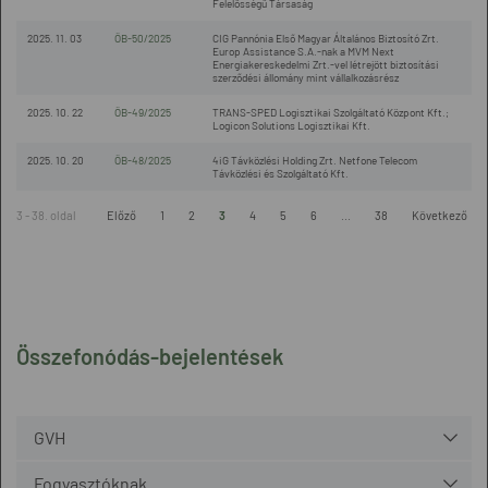
Felelősségű Társaság
2025. 11. 03
ÖB-50/2025
CIG Pannónia Első Magyar Általános Biztosító Zrt.
Europ Assistance S.A.-nak a MVM Next
Energiakereskedelmi Zrt.-vel létrejött biztosítási
szerződési állomány mint vállalkozásrész
2025. 10. 22
ÖB-49/2025
TRANS-SPED Logisztikai Szolgáltató Központ Kft.;
Logicon Solutions Logisztikai Kft.
2025. 10. 20
ÖB-48/2025
4iG Távközlési Holding Zrt. Netfone Telecom
Távközlési és Szolgáltató Kft.
3 - 38. oldal
Előző
1
2
3
4
5
6
...
38
Következő
Összefonódás-bejelentések
GVH
Fogyasztóknak