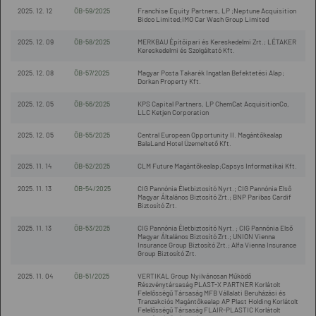
2025. 12. 12
ÖB-59/2025
Franchise Equity Partners, LP ;Neptune Acquisition
Bidco Limited;IMO Car Wash Group Limited
2025. 12. 09
ÖB-58/2025
MERKBAU Építőipari és Kereskedelmi Zrt.; LÉTAKER
Kereskedelmi és Szolgáltató Kft.
2025. 12. 08
ÖB-57/2025
Magyar Posta Takarék Ingatlan Befektetési Alap;
Dorkan Property Kft.
2025. 12. 05
ÖB-56/2025
KPS Capital Partners, LP ChemCat AcquisitionCo,
LLC Ketjen Corporation
2025. 12. 05
ÖB-55/2025
Central European Opportunity II. Magántőkealap
BalaLand Hotel Üzemeltető Kft.
2025. 11. 14
ÖB-52/2025
CLM Future Magántőkealap;Capsys Informatikai Kft.
2025. 11. 13
ÖB-54/2025
CIG Pannónia Életbiztosító Nyrt.; CIG Pannónia Első
Magyar Általános Biztosító Zrt.; BNP Paribas Cardif
Biztosító Zrt.
2025. 11. 13
ÖB-53/2025
CIG Pannónia Életbiztosító Nyrt. ; CIG Pannónia Első
Magyar Általános Biztosító Zrt.; UNION Vienna
Insurance Group Biztosító Zrt.; Alfa Vienna Insurance
Group Biztosító Zrt.
2025. 11. 04
ÖB-51/2025
VERTIKAL Group Nyilvánosan Működő
Részvénytársaság PLAST-X PARTNER Korlátolt
Felelősségű Társaság MFB Vállalati Beruházási és
Tranzakciós Magántőkealap AP Plast Holding Korlátolt
Felelősségű Társaság FLAIR-PLASTIC Korlátolt