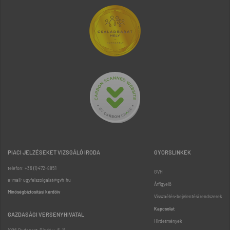
PIACI JELZÉSEKET VIZSGÁLÓ IRODA
GYORSLINKEK
telefon: +36 (1) 472-8851
GVH
e-mail: ugyfelszolgalat@gvh.hu
Árfigyelő
Minőségbiztosítási kérdőív
Visszaélés-bejelentési rendszerek
Kapcsolat
GAZDASÁGI VERSENYHIVATAL
Hirdetmények