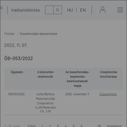
l-
Kereső
Iratbetekintés
HU
EN
t
Főoldal
Összefonódás-bejelentések
2022. 11. 07.
ÖB-053/2022
Ügyszám
A közvetlen
Az összefonódás-
A bejelentés
résztvevők
bejelentés
rövid leírása
beérkezésének
napja
ÖB/53/2022.
Lotte Battery
2022. november 7.
Összefoglaló
Materials USA
Corporation
ILJIN Materials
Co., Ltd
3 - 38. oldal
Előző
1
2
3
4
5
6
...
38
Következő