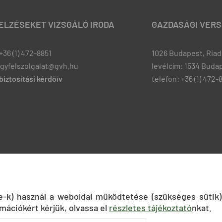
JELZÉSEKET VIZSGÁLÓ IRODA
GAZDASÁGI VERS
+36 (1) 472-8851
1026 Budapest, Riadó
ugyfelszolgalat@gvh.hu
levélcím: 1534 Budap
iztosítási kérdőív
telefon: +36 (1) 472-
ie-k) használ a weboldal működtetése (szükséges sütik)
mációkért kérjük, olvassa el
részletes tájékoztató
nkat.