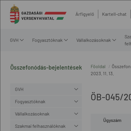
Árfigyelő
Kartell-chat
Sz
GVH
Fogyasztóknak
Vállalkozásoknak
fe
Főoldal
Összefon
Összefonódás-bejelentések
2023. 11. 13.
GVH
ÖB-045/2
Fogyasztóknak
Vállalkozásoknak
Ügyszám
Szakmai felhasználóknak