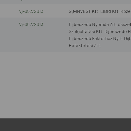
Vj-052/2013
SQ-INVEST Kft. LIBRI Kft. Köz
Vj-062/2013
Díjbeszedő Nyomda Zrt. összef
Szolgáltatási Kft. Díjbeszedő 
Díjbeszedő Faktorház Nyrt. Díj
Befektetési Zrt.