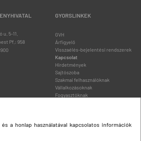
ENYHIVATAL
GYORSLINKEK
 u. 5-11.
GVH
est Pf.: 958
Árfigyelő
Visszaélés-bejelentési rendszerek
8900
Kapcsolat
Hirdetmények
Sajtószoba
Szakmai felhasználóknak
Vállalkozásoknak
Fogyasztóknak
Podcast
 és a honlap használatával kapcsolatos információk