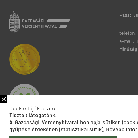
PIACI 
telefon: 
e-mail: 
Minőségb
Cookie tájékoztató
Tisztelt látogatónk!
A Gazdasági Versenyhivatal honlapja sütiket (cook
gyűjtése érdekében (statisztikai sütik). Bővebb infor