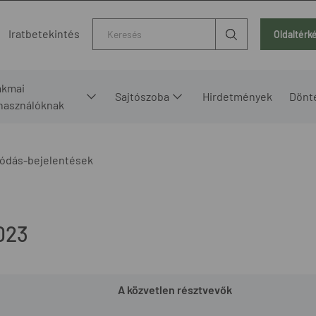
Kereső
Iratbetekintés
Oldaltérk
akmai
Sajtószoba
Hirdetmények
Dönt
lhasználóknak
ódás-bejelentések
023
A közvetlen résztvevők