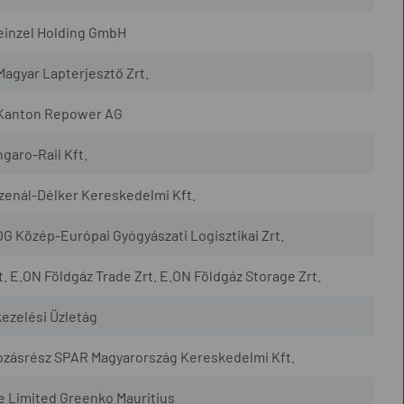
einzel Holding GmbH
Magyar Lapterjesztő Zrt.
 Kanton Repower AG
garo-Rail Kft.
rzenál-Délker Kereskedelmi Kft.
OG Közép-Európai Gyógyászati Logisztikai Zrt.
 E.ON Földgáz Trade Zrt. E.ON Földgáz Storage Zrt.
kezelési Üzletág
kozásrész SPAR Magyarország Kereskedelmi Kft.
 Limited Greenko Mauritius