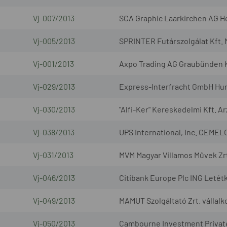
Vj-007/2013
SCA Graphic Laarkirchen AG H
Vj-005/2013
SPRINTER Futárszolgálat Kft. 
Vj-001/2013
Axpo Trading AG Graubünden
Vj-029/2013
Express-Interfracht GmbH Hun
Vj-030/2013
"Alfi-Ker" Kereskedelmi Kft. A
Vj-038/2013
UPS International, Inc. CEMEL
Vj-031/2013
MVM Magyar Villamos Művek Zrt.
Vj-046/2013
Citibank Europe Plc ING Letét
Vj-049/2013
MAMUT Szolgáltató Zrt. vállal
Vj-050/2013
Cambourne Investment Private