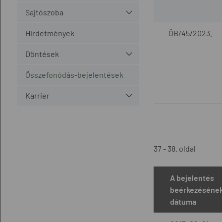
Sajtószoba
Hirdetmények
ÖB/45/2023.
Döntések
Összefonódás-bejelentések
Karrier
37 - 38. oldal
A bejelentés
beérkezéséne
dátuma