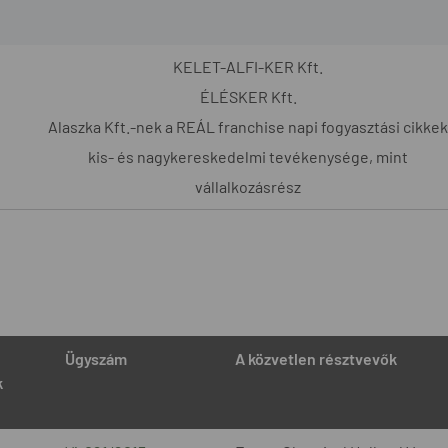
KELET-ALFI-KER Kft.
ÉLÉSKER Kft.
Alaszka Kft.-nek a REÁL franchise napi fogyasztási cikkek
kis- és nagykereskedelmi tevékenysége, mint
vállalkozásrész
Ügyszám
A közvetlen résztvevők
k