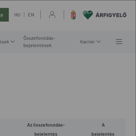
HU
EN
ép
Összefonódás-
ések
Karrier
bejelentések
Az összefonódás-
A
bejelentés
bejelentés