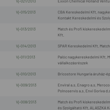
Vj-021/2013
Exxon Chemical Holland Ventur
Vj-015/2013
CBA Kereskedelmi Kft. nagyker
Kontakt Kereskedelmi és Szolg
Vj-013/2013
Match és Profi kiskereskedelm
Kft.
Vj-014/2013
SPAR Kereskedelmi Kft. Match 
Vj-011/2013
Palóc nagykereskedelmi Kft. M
vállalkozásrészek
Vj-010/2013
Bricostore Hungaria áruház-ép
Vj-009/2013
Enviral a.s. Enagro a.s. Meroco
Polnoservis a.s. Envi Goriva d.
Vj-008/2013
Match és Profi kiskereskedel
és Szolgáltató Kft. ALASZKA K