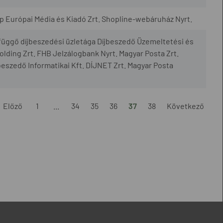
ép Európai Média és Kiadó Zrt. Shopline-webáruház Nyrt.
üggő díjbeszedési üzletága Díjbeszedő Üzemeltetési és
Holding Zrt. FHB Jelzálogbank Nyrt. Magyar Posta Zrt.
beszedő Informatikai Kft. DÍJNET Zrt. Magyar Posta
Előző
1
...
34
35
36
37
38
Következő