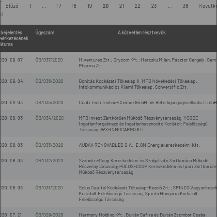
-
Előző
1
...
17
18
19
20
21
22
23
...
38
Követk
.
al
 bejelentés
Ügyszám
A közvetlen résztvevők
eérkezésének
átuma
020. 09. 07
ÖB/037/2020
Hiventures Zrt.; Drycom Kft.; Herczku Milán; Pásztor Gergely; Gemi
Pharma Zrt.
020. 09. 04
ÖB/036/2020
Bonitás Kockázati Tőkealap II. MFB Növekedési Tőkealap;
Infokommunikációs Állami Tőkealap; Conversific Zrt.
020. 09. 03
ÖB/035/2020
Conti Tech Techno-Chemie GmbH; dk Beteiligungsgesellschaft mbH
020. 08. 03
ÖB/034/2020
MFB Invest Zártkörűen Működő Részvénytársaság; YCODE
Ingatlanforgalmazó és Ingatlanhasznosító Korlátolt Felelősségű
Társaság; WX-INNOCARGO Kft.
020. 08. 03
ÖB/033/2020
AUDAX RENOVABLES S.A.; E.ON Energiakereskedelmi Kft.
020. 08. 03
ÖB/032/2020
Szabolcs-Coop Kereskedelmi és Szolgáltató Zártkörűen Működő
Részvénytársaság; POLUS-COOP Kereskedelmi és Ipari Zártkörűen
Működő Részvénytársaság
020. 08. 03
ÖB/031/2020
Solus Capital Kockázati Tőkealap-Kezelő Zrt.; SPINCO Vagyonkezel
Korlátolt Felelősségű Társaság, Spinto Hungária Korlátolt
Felelősségű Társaság
020. 07. 21
ÖB/029/2020
Harmony Holding Kft.; Burján Safira és Burján Zsombor Csaba;