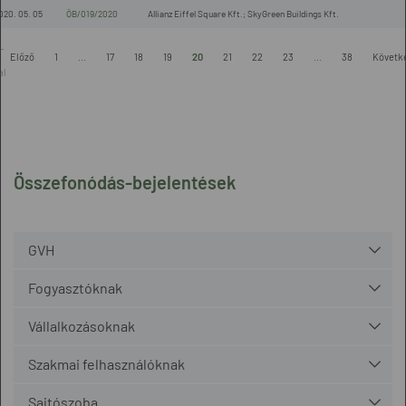
020. 05. 05
ÖB/019/2020
Allianz Eiffel Square Kft.; SkyGreen Buildings Kft.
-
Előző
1
...
17
18
19
20
21
22
23
...
38
Követk
.
al
Összefonódás-bejelentések
GVH
Fogyasztóknak
Vállalkozásoknak
Szakmai felhasználóknak
Sajtószoba