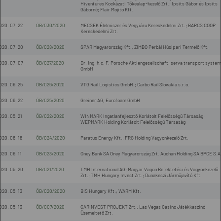
Hiventures Kockázati Tőkealap-kezelő Zrt.; Ipsits Gábor és Ipsits
Gáborné; Flair Mojito Kft.
020. 07. 22
ÖB/030/2020
MECSEK Élelmiszer és Vegyiáru Kereskedelmi Zrt.; BARCS COOP
Kereskedelmi Zrt.
020. 07. 20
ÖB/028/2020
SPAR Magyarország Kft., ZIMBO Perbál Húsipari Termelő Kft.
020. 07. 07
ÖB/027/2020
Dr. Ing. h.c. F. Porsche Aktiengesellschaft; serva transport syste
GmbH
020. 06. 25
ÖB/026/2020
VTG Rail Logistics GmbH.; Carbo Rail Slovakia s.r.o.
020. 06. 22
ÖB/025/2020
Greiner AG, Eurofoam GmbH
020. 05. 21
ÖB/022/2020
WINMARK Ingatlanfejlesztő Korlátolt Felelősségű Társaság;
WEPMARK Holding Korlátolt Felelősségű Társaság
020. 06. 16
ÖB/024/2020
Paratus Energy Kft.; FRG Holding Vagyonkezelő Zrt.
020. 06. 11
ÖB/023/2020
Oney Bank SA Oney Magyarország Zrt. Auchan Holding SA BPCE S.A
020. 05. 20
ÖB/021/2020
TMH International AG; Magyar Vagon Befektetési és Vagyonkezelő
Zrt.; TMH Hungary Invest Zrt.; Dunakeszi Járműjavító Kft.
020. 05. 13
ÖB/020/2020
BIS Hungary Kft.; WARM Kft.
020. 05. 13
ÖB/007/2020
GARINVEST PROJEKT Zrt.; Las Vegas Casino Játékkaszinó
Üzemeltető Zrt.