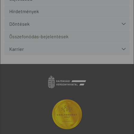
Hirdetmények
Döntések
Összefonódás-bejelentések
Karrier