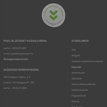
PIACI JELZÉSEKET VIZSGÁLÓ IRODA
GYORSLINKEK
telefon: +36 (1) 472-8851
GVH
e-mail: ugyfelszolgalat@gvh.hu
Árfigyelő
Minőségbiztosítási kérdőív
Visszaélés-bejelentési rendszerek
Kapcsolat
GAZDASÁGI VERSENYHIVATAL
Hirdetmények
1026 Budapest, Riadó u. 5-11.
Sajtószoba
levélcím: 1534 Budapest Pf.: 958
Szakmai felhasználóknak
telefon: +36 (1) 472-8900
Vállalkozásoknak
Fogyasztóknak
Podcast