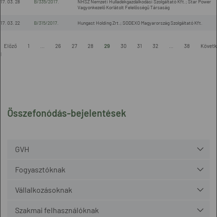
17. 03. 28
B/335/2017.
NHSZ Nemzeti Hulladékgazdálkodási Szolgáltató Kft.; Star Power
Vagyonkezelő Korlátolt Felelősségű Társaság
17. 03. 22
B/315/2017.
Hungast Holding Zrt.; SODEXO Magyarország Szolgáltató Kft.
-
Előző
1
...
26
27
28
29
30
31
32
...
38
Követk
l
Összefonódás-bejelentések
GVH
Fogyasztóknak
Vállalkozásoknak
Szakmai felhasználóknak