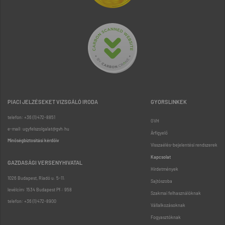
PIACI JELZÉSEKET VIZSGÁLÓ IRODA
GYORSLINKEK
telefon: +36 (1) 472-8851
GVH
e-mail: ugyfelszolgalat@gvh.hu
Árfigyelő
Minőségbiztosítási kérdőív
Visszaélés-bejelentési rendszerek
Kapcsolat
GAZDASÁGI VERSENYHIVATAL
Hirdetmények
1026 Budapest, Riadó u. 5-11.
Sajtószoba
levélcím: 1534 Budapest Pf.: 958
Szakmai felhasználóknak
telefon: +36 (1) 472-8900
Vállalkozásoknak
Fogyasztóknak