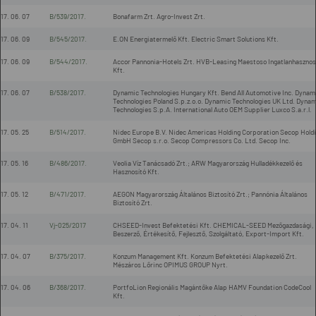
17. 06. 07
B/539/2017.
Bonafarm Zrt. Agro-Invest Zrt.
17. 06. 09
B/545/2017.
E.ON Energiatermelő Kft. Electric Smart Solutions Kft.
17. 06. 09
B/544/2017.
Accor Pannonia-Hotels Zrt. HVB-Leasing Maestoso Ingatlanhasznos
Kft.
17. 06. 07
B/538/2017.
Dynamic Technologies Hungary Kft. Bend All Automotive Inc. Dynam
Technologies Poland S.p.z.o.o. Dynamic Technologies UK Ltd. Dynam
Technologies S.p.A. International Auto OEM Supplier Luxco S.a.r.l.
17. 05. 25
B/514/2017.
Nidec Europe B.V. Nidec Americas Holding Corporation Secop Hold
GmbH Secop s.r.o. Secop Compressors Co. Ltd. Secop Inc.
17. 05. 16
B/486/2017.
Veolia Víz Tanácsadó Zrt.; ARW Magyarország Hulladékkezelő és
Hasznosító Kft.
17. 05. 12
B/471/2017.
AEGON Magyarország Általános Biztosító Zrt.; Pannónia Általános
Biztosító Zrt.
17. 04. 11
Vj-025/2017
CHSEED-Invest Befektetési Kft. CHEMICAL-SEED Mezőgazdasági,
Beszerző, Értékesítő, Fejlesztő, Szolgáltató, Export-Import Kft.
17. 04. 07
B/375/2017.
Konzum Management Kft. Konzum Befektetési Alapkezelő Zrt.
Mészáros Lőrinc OPIMUS GROUP Nyrt.
17. 04. 06
B/368/2017.
PortfoLion Regionális Magántőke Alap HAMV Foundation CodeCool
Kft.