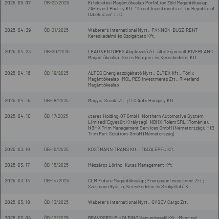
2025. 05. 07
ÖB-22/2025
Kifektetési Magántőkealap PorfoLion Zöld Magántőkealap
ZA-Invest Poultry Kft. "Direct Investments of the Republic of
Uzbekistan" LLC
2025. 04. 29
ÖB-21/2025
Waberer’s International Nyrt.; PANNON-BUSZ-RENT
Kereskedelmi és Szolgáltató Kft.
2025. 04. 23
ÖB-20/2025
LEAD VENTURES Alapkezelő Zrt. által képviselt RIVERLAND
Magántőkealap; Seres Gépipari és Kereskedelmi Kft.
2025. 04. 16
ÖB-19/2025
ALTEO Energiaszolgáltató Nyrt.; ÉLTEX Kft.; Főnix
Magántőkealap; MOL RES Investments Zrt.; Riverland
Magántőkealap
2025. 04. 15
ÖB-18/2025
Magyar Suzuki Zrt.; ITC Auto Hungary Kft.
2025. 04. 10
ÖB-17/2025
utares Holding-07 GmbH; Northern Automotive System
Limited (Egyesült Királyság); NBHX Rolem SRL (Románia);
NBHX Trim Management Services GmbH (Németország); HIB
Trim Part Solutions GmbH (Németország)
2025. 03. 19
ÖB-16/2025
KOSTMANN TRANS Kft.; TISZA ÉPFU Kft.
2025. 03. 17
ÖB-15/2025
Mészáros Lőrinc; Kutas Management Kft.
2025. 03. 13
ÖB-14/2025
CLM Future Magántőkealap; Energosun Investment Zrt.;
Szermann Gyártó, Kereskedelmi és Szolgáltató Kft.
2025. 03. 10
ÖB-13/2025
Waberer’s International Nyrt.; GYSEV Cargo Zrt.
2025. 03. 04
ÖB-12/2025
BRAVOGROUP HOLDING Vagyonkezelő Kft.; Mystical