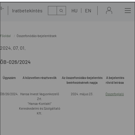
l-
Kereső
Iratbetekintés
HU
EN
t
Főoldal
Összefonódás-bejelentések
2024. 07. 01.
ÖB-026/2024
Ügyszám
A közvetlen résztvevők
Az összefonódás-bejelentés
A bejelentés
beérkezésének napja
rövid leírása
ÖB/26/2024.
Hansa Invest Vagyonkezelő
2024. május 23.
Összefoglaló
Zrt.
"Hansa-Kontakt"
Kereskedelmi és Szolgáltató
Kft.