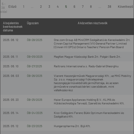
5 -
Előző
1
...
2
3
4
5
6
7
8
...
38
Következő
38.
oldal
A bejelentés
Ügyszám
A közvetlen résztvevők
beérkezésének
dátuma
2025. 06. 12
ÖB-28/2025
One.com Group AB MiniCRM Szolgáltató és Kereskedelmi Zrt.
Cinven Capital Management (VII) General Partner Limited
(Cinven VII GPCo) Ontario Teachers' Pension Plan Board
2025. 06. 11
ÖB-05/2025
MagNet Magyar Közösségi Bank Zrt. Polgári Bank Zrt.
2025. 06. 10
ÖB-27/2025
Railtrans International a.s. Radu-Gabriel Gheorghiu
2025. 06. 03
ÖB-26/2025
Viarent Haszonjárművek Magyarországi Kft.; az MHC Mobility
Sp. z o.o. magyarországi fióktelepének
haszongépjárművekből álló járműflottája, és az ezen
járművekre vonatkozó bérleti szerződések, mint
vállalkozásrész
2025. 05. 23
ÖB-25/2025
Haier Europe Appliances Holding B.V.; KLIMA és
Hűtéstechnológia Tervező, Szerelő és Kereskedelmi Kft.
2025. 05. 14
ÖB-24/2025
Kiss-Szölgyémi Ferenc Bükk Optimum Kereskedelmi és
Szolgáltató Kft.
2025. 05. 12
ÖB-23/2025
Hungaropharma Zrt. Bijó Kft.