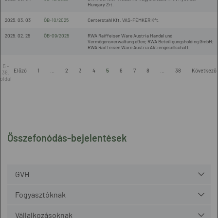
Hungary Zrt.
2025. 03. 03
ÖB-10/2025
Centerstahl Kft. VAS-FÉMKER Kft.
2025. 02. 25
ÖB-09/2025
RWA Raiffeisen Ware Austria Handel und
Vermögensverwaltung eGen; RWA Beteiligungsholding GmbH;
RWA Raiffeisen Ware Austria Aktiengesellschaft
5 -
Előző
1
...
2
3
4
5
6
7
8
...
38
Következő
38.
oldal
Összefonódás-bejelentések
GVH
Fogyasztóknak
Vállalkozásoknak