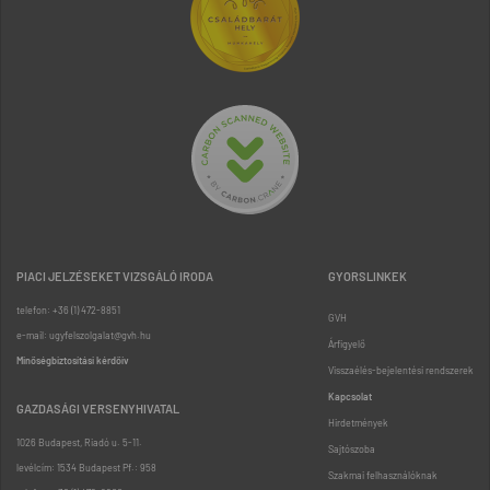
PIACI JELZÉSEKET VIZSGÁLÓ IRODA
GYORSLINKEK
telefon: +36 (1) 472-8851
GVH
e-mail: ugyfelszolgalat@gvh.hu
Árfigyelő
Minőségbiztosítási kérdőív
Visszaélés-bejelentési rendszerek
Kapcsolat
GAZDASÁGI VERSENYHIVATAL
Hirdetmények
1026 Budapest, Riadó u. 5-11.
Sajtószoba
levélcím: 1534 Budapest Pf.: 958
Szakmai felhasználóknak