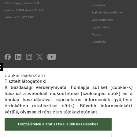
1026 Budapest, Riadó u. 5-11.
Sajtószoba
levélcím: 1534 Budapest Pf.: 958
Szakmai felhasználóknak
telefon: +36 (1) 472-8900
Vállalkozásoknak
Fogyasztóknak
Podcast
Oldaltérkép
Cookie tájékoztató
Tisztelt látogatónk!
Impresszum
Adatkezelési tájékoztatók
Akadálymentesítési nyilatkozat
A Gazdasági Versenyhivatal honlapja sütiket (cookie-k)
Közadatkereső
Süti beállítások
ÁSZF
használ a weboldal működtetése (szükséges sütik) és a
© 2020 Gazdasági Versenyhivatal
honlap használatával kapcsolatos információk gyűjtése
érdekében (statisztikai sütik). Bővebb információkért
kérjük, olvassa el
részletes tájékoztató
nkat.
Hozzájárulok a statisztikai sütik kezeléséhez