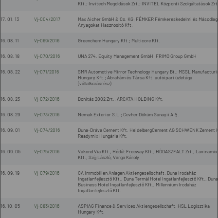
Kft.; Invitech Megoldások Zrt.; INVITEL Központi Szolgáltatások Zrt
17. 01. 13
Vj-004/2017
Max Aicher GmbH & Co. KG; FÉMKER Fémkereskedelmi és Másodlag
Anyagokat Hasznosító Kft.
16. 08. 11
Vj-069/2016
Greenchem Hungary Kft.; Multicore Kft.
16. 08. 18
Vj-070/2016
UNA 274. Equity Management GmbH; FRIMO Group GmbH
16. 08. 22
Vj-071/2016
SMR Automotive Mirror Technology Hungary Bt.; MSSL Manufacturi
Hungary Kft.; Ábrahám és Társa Kft. autóipari üzletága
(vállalkozásrész)
16. 08. 23
Vj-072/2016
Bonitás 2002 Zrt.; ARCATA HOLDING Kft.
16. 08. 29
Vj-073/2016
Nemak Exterior S.L.; Cevher Döküm Sanayii A.Ş.
16. 09. 01
Vj-074/2016
Duna-Dráva Cement Kft. HeidelbergCement AG SCHWENK Zement 
Readymix Hungária Kft.
16. 09. 05
Vj-075/2016
Vakond Via Kft., Hódút Freeway Kft., HÓDASZFALT Zrt., Lavinamix
Kft., Szíjj László, Varga Károly
16. 09. 19
Vj-079/2016
CA Immobilien Anlagen Aktiengesellschaft, Duna Irodaház
Ingatlanfejlesztő Kft., Duna Termál Hotel Ingatlanfejlesztő Kft., Duna
Business Hotel Ingatlanfejlesztő Kft., Millennium Irodaház
Ingatlanfejlesztő Kft.
16. 10. 05
Vj-083/2016
ASPIAG Finance & Services Aktiengesellschaft; HSL Logisztika
Hungary Kft.