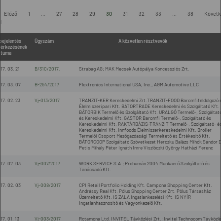
-
Előző
1
...
27
28
29
30
31
32
33
...
38
Követk
l
bejelentés
Ügyszám
A közvetlen résztvevők
érkezésének
átuma
17. 03. 21
B/310/2017.
Strabag AG; MAK Mecsek Autópálya Koncessziós Zrt.
17. 03. 07
B-254/2017
Flextronics International USA, Inc., AGM Automotive LLC
17. 02. 23
Vj-013/2017
TRANZIT-KER Kereskedelmi Zrt.TRANZIT-FOOD Baromfifeldolgozó 
Élelmiszeripari Kft. BÁTORTRADE Kereskedelmi és Szolgáltató Kft.
BÁTORBIK Termelő és Szolgáltató Kft. URALGÓ Termelő-, Szolgáltat
és Kereskedelmi Kft. GASTOR Baromfi Termelő-, Szolgáltató és
Kereskedelmi Kft. RAKTÁRBÁZIS-TRANZIT Termelő-, Szolgáltató- é
Kereskedelmi Kft. Innfoods Élelmiszerkereskedelmi Kft. Broiler
Termelői Csoport Mezőgazdasági Termeltető és Értékesítő Kft.
BÁTORCOOP Szolgáltató Szövetkezet Herczku Balázs Mihók Sándor D
Petis Mihály Péter Ignáth Imre Viszlóczki György Hatházi Ferenc
17. 02. 03
Vj-007/2017
WORK SERVICE S.A.; Prohumán 2004 Munkaerő Szolgáltató és
Tanácsadó Kft.
17. 02. 03
Vj-008/2017
CPI Retail Portfolio Holding Kft. Campona Shopping Center Kft.
Andrássy Real Kft. Pólus Shopping Center Zrt. Pólus Társasház
Üzemeltető Kft. IS ZALA Ingatlankezelési Kft. IS NYÍR
Ingatlanhasznosító és Vagyonkezelő Kft.
17. 01. 13
Vj-003/2017
Rotamona Ltd. INVITEL Távközlési Zrt.; Invitel Technocom Távközlé