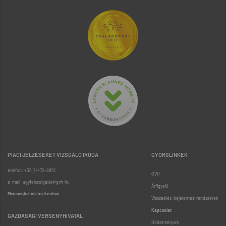
PIACI JELZÉSEKET VIZSGÁLÓ IRODA
GYORSLINKEK
telefon: +36 (1) 472-8851
GVH
e-mail: ugyfelszolgalat@gvh.hu
Árfigyelő
Minőségbiztosítási kérdőív
Visszaélés-bejelentési rendszerek
Kapcsolat
GAZDASÁGI VERSENYHIVATAL
Hirdetmények