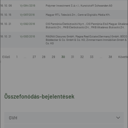
16. 10. 06
Vj-084/2016
Polymer Investment S.á.r.l.; Kunststoff Schwanden AG
15. 10. 15
Vj-087/2016
Magyar RTL Televízió Zrt.; Central Digitális Média Kft.
16. 10. 21
Vj-092/2016
CIG Pannónia Életbiztosító Nyrt.; CIG Pannónia Első Magyar Általáno
Biztosító Zrt.; MKB Életbiztosító Zrt., MKB Általános Biztosító Zrt.
16. 10. 21
Vj-093/2016
MAGNA Closures GmbH; Magna Real Estate (Germany) GmbH; BÖCO
Böddecker & Co. GmbH & Co. KG; Zimmermann Immobilien GmbH &
Co. KG
-
Előző
1
...
27
28
29
30
31
32
33
...
38
Követk
l
Összefonódás-bejelentések
GVH